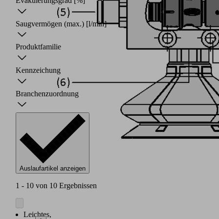
Evakuierungsgrad
[%]
Saugvermögen (max.)
[l/min]
Produktfamilie
Kennzeichung
Branchenzuordnung
Auslaufartikel anzeigen
1 - 10 von 10 Ergebnissen
Leichtes,