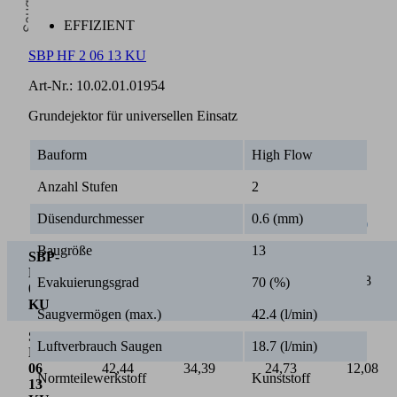
EFFIZIENT
0
SBP HF 2 06 13 KU
Vakuum [mbar]
Art-Nr.:
10.02.01.01954
Grundejektor für universellen Einsatz
Bauform
High Flow
Anzahl Stufen
2
Düsendurchmesser
0.6 (mm)
0
100
200
300
Baugröße
13
SBP-
HF 2
15,25
8,38
5,13
3,88
Evakuierungsgrad
70 (%)
03 7
KU
Saugvermögen (max.)
42.4 (l/min)
SBP-
Luftverbrauch Saugen
18.7 (l/min)
HF 2
06
42,44
34,39
24,73
12,08
Normteilewerkstoff
Kunststoff
13