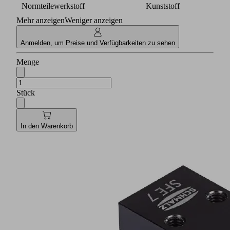
Normteilewerkstoff
Kunststoff
Deutsch
Mehr anzeigen
Weniger anzeigen
Produktfamilienübersicht
Die
Anmelden, um Preise und Verfügbarkeiten zu sehen
Dokumentation
steht
Menge
Ihnen
auch
vollumfänglich
Stück
in
Englisch
zur
Verfügung.
In den Warenkorb
Dokumente
Sprache
Englisch
Produktfamilienübersicht