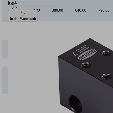
Stück
In den Warenkorb
Vakuum [mbar]
5
Betriebsdruck [bar]
1
2
3
4
SBP-
HV 2
0,00
380,00
640,00
790,00