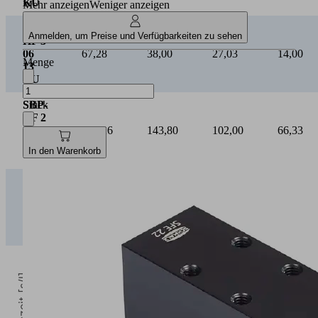
KU
Mehr anzeigen
Weniger anzeigen
SBP-
Anmelden, um Preise und Verfügbarkeiten zu sehen
HF 3
06
67,28
38,00
27,03
14,00
Menge
13
KU
Stück
SBP-
HF 2
13
175,26
143,80
102,00
66,33
22
In den Warenkorb
KU
SBP-
HF 3
13
297,60
178,30
106,10
66,30
22
KU