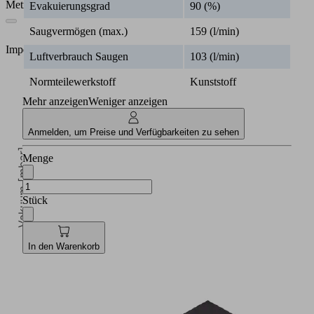
Metrisch
Evakuierungsgrad
90 (%)
Saugvermögen (max.)
159 (l/min)
Imperial
Luftverbrauch Saugen
103 (l/min)
Normteilewerkstoff
Kunststoff
Mehr anzeigen
Weniger anzeigen
Anmelden, um Preise und Verfügbarkeiten zu sehen
Vakuum [mbar]
Menge
Stück
5
In den Warenkorb
Betriebsdruck [bar]