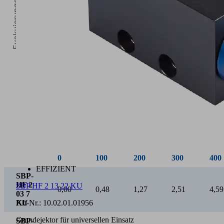
Evakuierungszeit [s/l]
0
Vakuum [mbar]
0
100
200
300
400
EFFIZIENT
SBP-
HF 2
SBP HF 2 13 22 KU
0,00
0,48
1,27
2,51
4,59
03 7
KU
Art-Nr.:
10.02.01.01956
Grundejektor für universellen Einsatz
SBP-