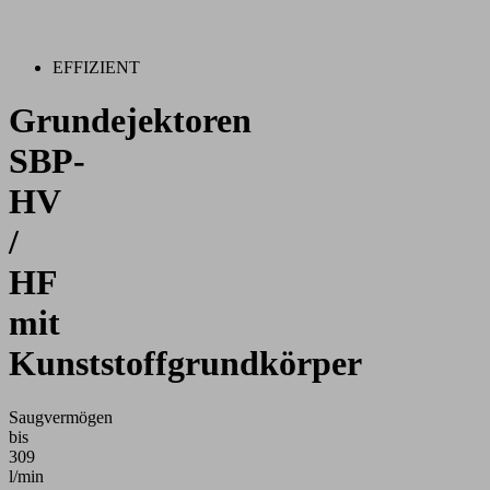
EFFIZIENT
Grundejektoren
SBP-
HV
/
HF
mit
Kunststoffgrundkörper
Saugvermögen
bis
309
l/min