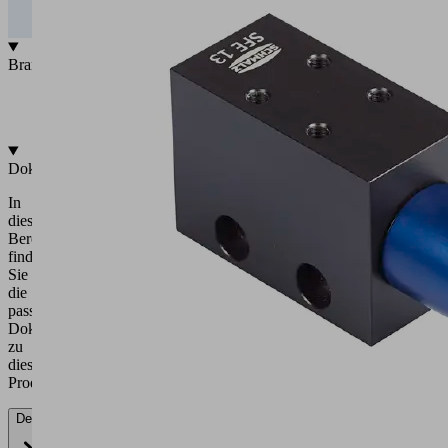
SBP-
HV
2 07
0,00
0,09
0,26
0,56
1,22
13
KU
SBP-
HV
3 07
0,00
0,11
0,28
0,53
1,11
13
KU
SBP-
HV
2 16
0,00
0,06
0,09
0,14
0,23
22
KU
SBP-
HV
3 16
0,00
0,04
0,08
0,12
0,21
22
KU