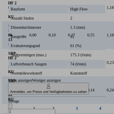
HF 2
06
0,00
0,10
0,27
0,55
1,18
Bauform
High Flow
13
KU
Anzahl Stufen
2
SBP-
Düsendurchmesser
1.3 (mm)
HF 3
06
0,00
0,10
0,27
0,55
1,18
Baugröße
22
13
KU
Evakuierungsgrad
61 (%)
SBP-
Saugvermögen (max.)
175.3 (l/min)
HF 2
13
0,00
0,04
0,08
0,14
0,23
Luftverbrauch Saugen
74 (l/min)
22
KU
Normteilewerkstoff
Kunststoff
Mehr anzeigen
Weniger anzeigen
SBP-
HF 3
13
0,00
0,04
0,08
0,14
0,24
Anmelden, um Preise und Verfügbarkeiten zu sehen
22
KU
Menge