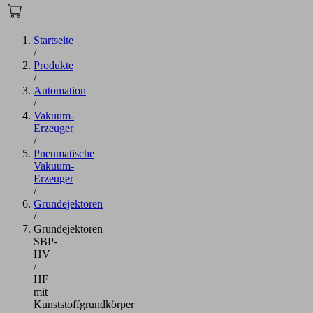
Startseite
/
Produkte
/
Automation
/
Vakuum-
Erzeuger
/
Pneumatische
Vakuum-
Erzeuger
/
Grundejektoren
/
Grundejektoren
SBP-
HV
/
HF
mit
Kunststoffgrundkörper