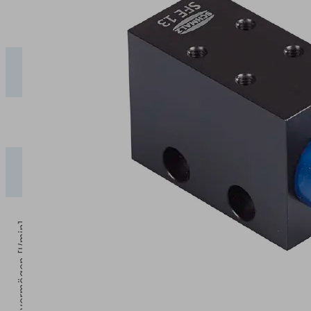
1
2
3
4
SBP-
HF-2-03-
0,00
245,00
415,00
550,00
7-KU
SBP-
HF-..-06-
0,00
318,00
540,00
690,00
13-KU
SBP-
HF-..-13-
0,00
290,00
467,00
610,00
22-KU
Saugvermögen [l/min]