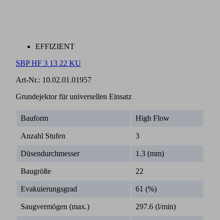
EFFIZIENT
SBP HF 3 13 22 KU
Art-Nr.:
10.02.01.01957
Grundejektor für universellen Einsatz
Bauform
High Flow
Anzahl Stufen
3
Düsendurchmesser
1.3 (mm)
Baugröße
22
Evakuierungsgrad
61 (%)
Saugvermögen (max.)
297.6 (l/min)