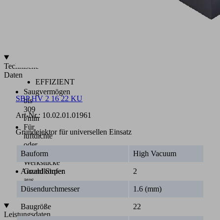
Aufnahme
für
optionalen
Schalldämpfer
(7)
Technische
Daten
EFFIZIENT
Saugvermögen
SBP HV 2 16 22 KU
bis
309
Art-Nr.:
10.02.01.01961
l/min
Für
Grundejektor für universellen Einsatz
luftdichte
oder
Bauform
High Vacuum
poröse
Werkstücke
Anzahl Stufen
2
Grundkörper
aus
Düsendurchmesser
1.6 (mm)
Kunststoff
Baugröße
22
Leistungsdaten