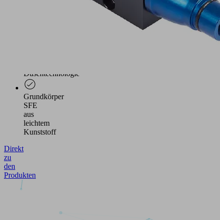
Integriertes
Ejektormodul
für
energieeffiziente
Vakuum-
Erzeugung
durch
Eco-
Düsentechnologie
Grundkörper
SFE
aus
leichtem
Kunststoff
Direkt
zu
den
Produkten