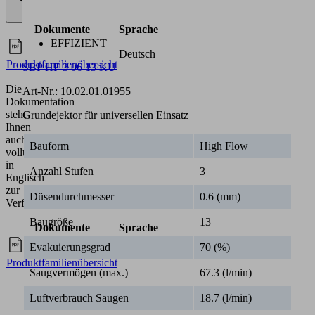
Branchen
•
Universal
EFFIZIENT
•
Verpackung
SBP HF 3 06 13 KU
Dokumentation
Art-Nr.:
10.02.01.01955
In
Grundejektor für universellen Einsatz
diesem
Bereich
Bauform
High Flow
finden
Sie
Anzahl Stufen
3
die
passende
Düsendurchmesser
0.6 (mm)
Dokumentation
zu
Baugröße
13
diesem
Produkt.
Evakuierungsgrad
70 (%)
Deutsch
Saugvermögen (max.)
67.3 (l/min)
Luftverbrauch Saugen
18.7 (l/min)
Dokumente
Sprache