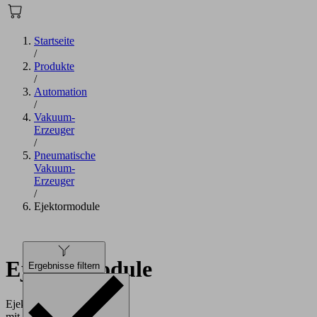
Startseite
/
Produkte
/
Automation
/
Vakuum-
Erzeuger
/
Pneumatische
Vakuum-
Erzeuger
/
Ejektormodule
Ejektormodule
Ergebnisse filtern
Ejektormodul
mit