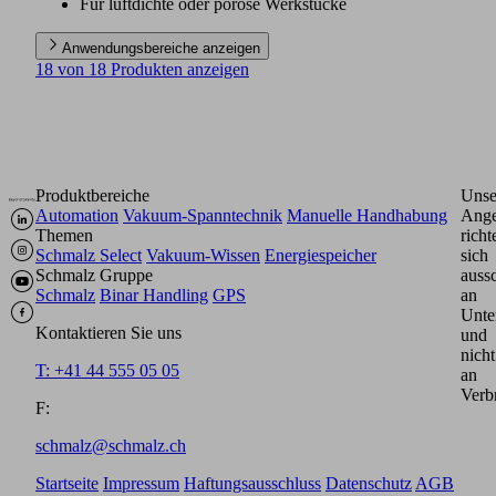
Für luftdichte oder poröse Werkstücke
Anwendungsbereiche anzeigen
18 von 18 Produkten anzeigen
Produktbereiche
Unse
Automation
Vakuum-Spanntechnik
Manuelle Handhabung
Ange
Themen
richt
Schmalz Select
Vakuum-Wissen
Energiespeicher
sich
Schmalz Gruppe
aussc
Schmalz
Binar Handling
GPS
an
Unte
Kontaktieren Sie uns
und
nicht
T: +41 44 555 05 05
an
Verb
F:
schmalz@schmalz.ch
Startseite
Impressum
Haftungsausschluss
Datenschutz
AGB