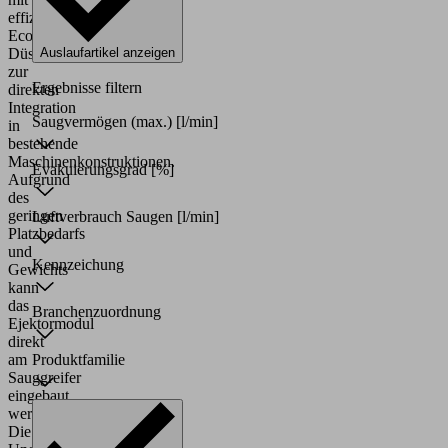
effizienter
Eco-
Düsentechnologie
Auslaufartikel anzeigen
zur
Ergebnisse filtern
direkten
Integration
Saugvermögen (max.)
[l/min]
in
bestehende
Maschinenkonstruktionen.
Evakuierungsgrad
[%]
Aufgrund
des
geringen
Luftverbrauch Saugen
[l/min]
Platzbedarfs
und
Kennzeichung
Gewichts
kann
das
Branchenzuordnung
Ejektormodul
direkt
am
Produktfamilie
Sauggreifer
eingebaut
werden.
Die