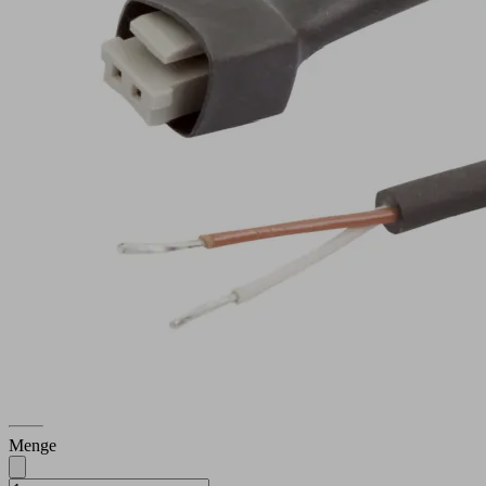
Art-
Nr.:
21.04.06.00086
Anschlusskabel
Material
PUR-Kabel
Schlauch
Buchse
Elektrischer
Vent
Anschluss
Micro10mm
Anschluss
Kabel, 2
2
polig
Mehr
anzeigen
Weniger
anzeigen
Anmelden, um
Preise und
Verfügbarkeiten
zu sehen
Menge