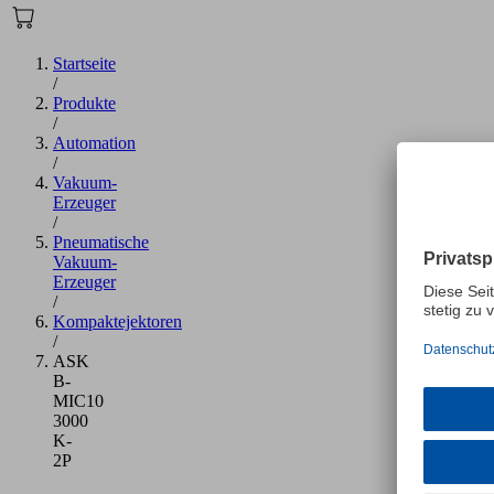
Startseite
/
Produkte
/
Automation
/
Vakuum-
Erzeuger
/
Pneumatische
Vakuum-
Erzeuger
/
Kompaktejektoren
/
ASK
B-
MIC10
3000
K-
2P