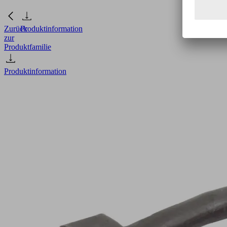
Zurück
Produktinformation
zur
Produktfamilie
Produktinformation
SELECT
ASK
B-
MIC10
3000
K-
2P