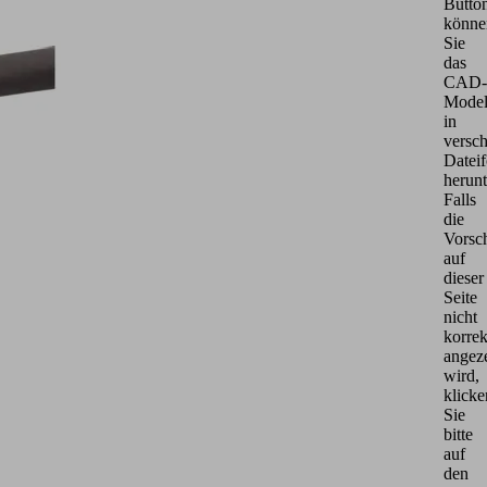
Butto
könne
Sie
das
CAD-
Model
in
versc
Datei
herunt
Falls
die
Vorsc
auf
dieser
Seite
nicht
korrek
angeze
wird,
klicke
Sie
bitte
auf
den