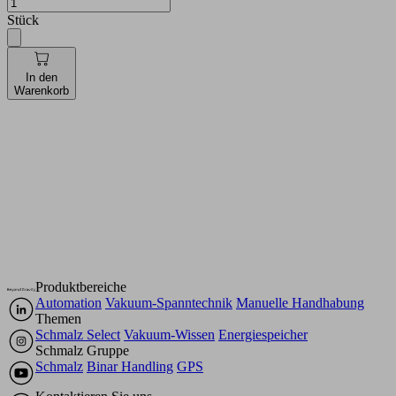
Stück
In den
Warenkorb
Produktbereiche
Automation
Vakuum-Spanntechnik
Manuelle Handhabung
Themen
Schmalz Select
Vakuum-Wissen
Energiespeicher
Schmalz Gruppe
Schmalz
Binar Handling
GPS