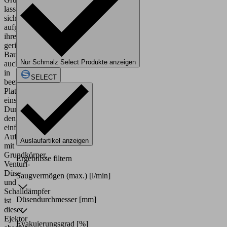
lassen
sich
aufgrund
ihrer
geringen
Baugröße
Nur Schmalz Select Produkte anzeigen
auch
in
SELECT
beengten
Platzverhältnissen
einsetzen.
Durch
den
einfachen
Aufbau
Auslaufartikel anzeigen
mit
Grundkörper,
Ergebnisse filtern
Venturi-
Düse
Saugvermögen (max.)
[l/min]
und
Schalldämpfer
Düsendurchmesser
[mm]
ist
dieser
Ejektor
Evakuierungsgrad
[%]