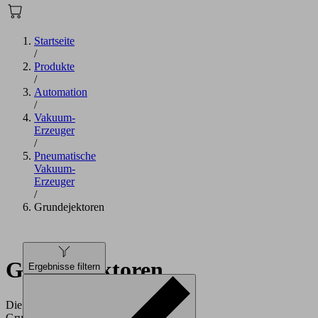
Startseite
/
Produkte
/
Automation
/
Vakuum-
Erzeuger
/
Pneumatische
Vakuum-
Erzeuger
/
Grundejektoren
Grundejektoren
Ergebnisse filtern
Die
Grundejektoren