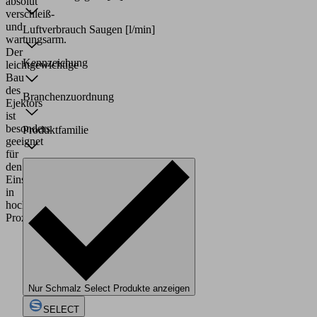
absolut
verschleiß-
und
Luftverbrauch Saugen
[l/min]
wartungsarm.
Der
Kennzeichung
leichtgewichtige
Bau
des
Branchenzuordnung
Ejektors
ist
besonders
Produktfamilie
geeignet
für
den
Einsatz
in
hochdynamischen
Prozessen.
Nur Schmalz Select Produkte anzeigen
SELECT