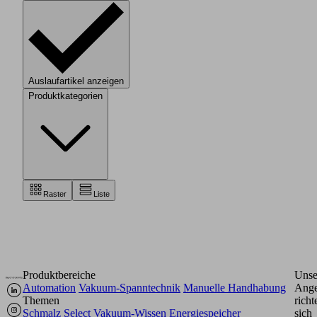
Auslaufartikel anzeigen
Produktkategorien
Raster
Liste
Produktbereiche
Unse
Automation
Vakuum-Spanntechnik
Manuelle Handhabung
Ange
Themen
richt
Schmalz Select
Vakuum-Wissen
Energiespeicher
sich