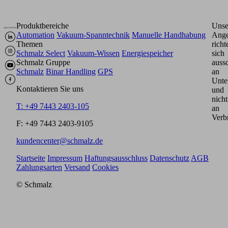
Produktbereiche
Unse
Automation
Vakuum-Spanntechnik
Manuelle Handhabung
Ange
Themen
richt
Schmalz Select
Vakuum-Wissen
Energiespeicher
sich
Schmalz Gruppe
aussc
Schmalz
Binar Handling
GPS
an
Unte
Kontaktieren Sie uns
und
nicht
T: +49 7443 2403-105
an
Verb
F: +49 7443 2403-9105
kundencenter@schmalz.de
Startseite
Impressum
Haftungsausschluss
Datenschutz
AGB
Zahlungsarten
Versand
Cookies
© Schmalz