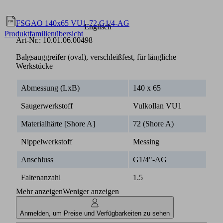
Dokumente
Sprache
FSGAO 140x65 VU1-72 G1/4-AG
Englisch
Produktfamilienübersicht
Art-Nr.:
10.01.06.00498
Balgsauggreifer (oval), verschleißfest, für längliche
Werkstücke
Abmessung (LxB)
140 x 65
Saugerwerkstoff
Vulkollan VU1
Materialhärte [Shore A]
72 (Shore A)
Nippelwerkstoff
Messing
Anschluss
G1/4"-AG
Faltenanzahl
1.5
Mehr anzeigen
Weniger anzeigen
Anmelden, um Preise und Verfügbarkeiten zu sehen