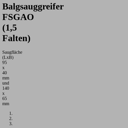
Balgsauggreifer
FSGAO
(1,5
Falten)
Saugfläche
(LxB)
95
x
40
mm
und
140
x
65
mm