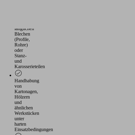
Handhabung
von
geölten
oder
gewölbten,
länglichen
Blechen
(Profile,
Rohre)
oder
Stanz-
und
Karosserieteilen
Handhabung
von
Kartonagen,
Hölzern
und
ähnlichen
Werkstücken
unter
harten
Einsatzbedingungen