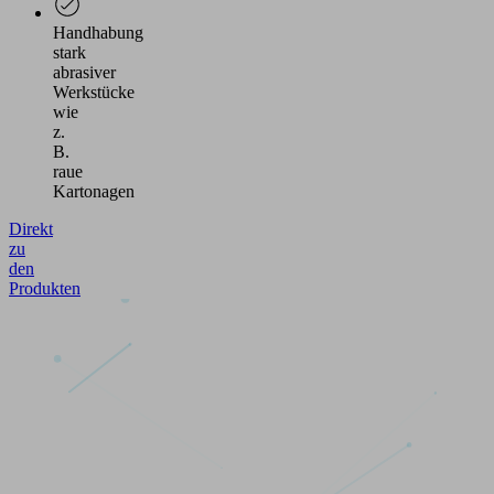
Handhabung
stark
abrasiver
Werkstücke
wie
z.
B.
raue
Kartonagen
Direkt
zu
den
Produkten