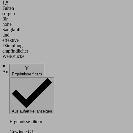
1,5
Falten
sorgen
für
hohe
Saugkraft
und
effektive
Dämpfung
empfindlicher
Werkstücke
Aufbau
Ergebnisse filtern
Auslaufartikel anzeigen
Ergebnisse filtern
Gewinde G1