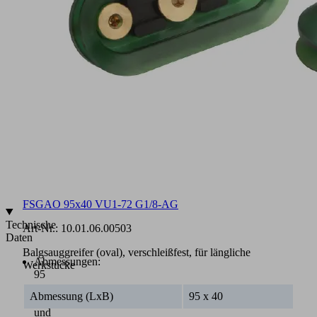
hält
auch
bei
schwersten
Belastungen
Bei
Verschleiß
ist
es
möglich,
den
Sauger
separat
zu
wechseln
FSGAO 95x40 VU1-72 G1/8-AG
Technische
Art-Nr.:
10.01.06.00503
Daten
Balgsauggreifer (oval), verschleißfest, für längliche
Abmessungen:
Werkstücke
95
x
Abmessung (LxB)
95 x 40
40
und