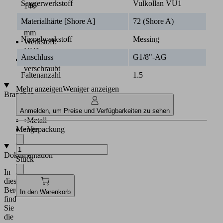
Saugerwerkstoff
Vulkollan VU1
140
x
Materialhärte [Shore A]
72 (Shore A)
65
mm
Nippelwerkstoff
Messing
Werkstoff:
VU1
Anschluss
G1/8"-AG
Anschlussplatte
verschraubt
Faltenanzahl
1.5
Mehr anzeigen
Weniger anzeigen
Branchen
•
Automobil
Anmelden, um Preise und Verfügbarkeiten zu sehen
•
Metall
•
Verpackung
Menge
Dokumentation
Stück
In
diesem
Bereich
In den Warenkorb
finden
Sie
die