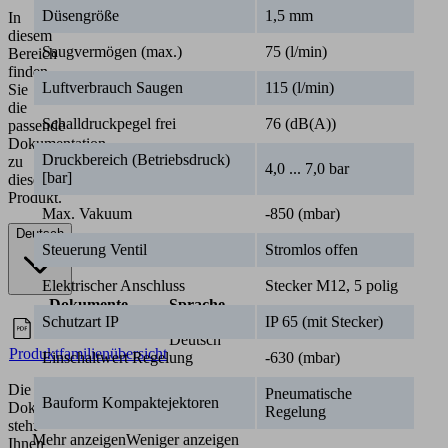
diesem
Düsengröße
1,5 mm
Bereich
finden
Saugvermögen (max.)
75 (l/min)
Sie
die
Luftverbrauch Saugen
115 (l/min)
passende
Dokumentation
Schalldruckpegel frei
76 (dB(A))
zu
diesem
Druckbereich (Betriebsdruck)
4,0 ... 7,0 bar
Produkt.
[bar]
Deutsch
Max. Vakuum
-850 (mbar)
Steuerung Ventil
Stromlos offen
Dokumente
Sprache
Elektrischer Anschluss
Stecker M12, 5 polig
Deutsch
Schutzart IP
IP 65 (mit Stecker)
Produktfamilienübersicht
Einschaltwert Regelung
-630 (mbar)
Die
Dokumentation
Pneumatische
steht
Bauform Kompaktejektoren
Regelung
Ihnen
auch
Mehr anzeigen
Weniger anzeigen