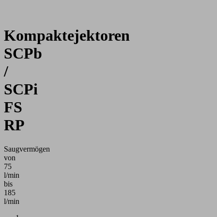
Kompaktejektoren
SCPb
/
SCPi
FS
RP
Saugvermögen
von
75
l/min
bis
185
l/min