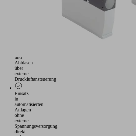
von
saugdichten
und
leicht
porösen
Werkstücken
Funktionen
Saugen
und
Abblasen
über
externe
Druckluftansteuerung
Einsatz
in
automatisierten
Anlagen
ohne
externe
Spannungsversorgung
direkt