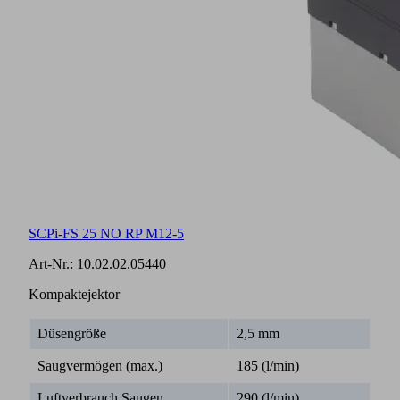
SCPi-FS 25 NO RP M12-5
Art-Nr.:
10.02.02.05440
Kompaktejektor
Düsengröße
2,5 mm
Saugvermögen (max.)
185 (l/min)
Luftverbrauch Saugen
290 (l/min)