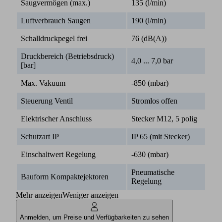
Saugvermögen (max.)
135 (l/min)
Luftverbrauch Saugen
190 (l/min)
Schalldruckpegel frei
76 (dB(A))
Druckbereich (Betriebsdruck)
4,0 ... 7,0 bar
[bar]
Max. Vakuum
-850 (mbar)
Steuerung Ventil
Stromlos offen
Elektrischer Anschluss
Stecker M12, 5 polig
Schutzart IP
IP 65 (mit Stecker)
Einschaltwert Regelung
-630 (mbar)
Pneumatische
Bauform Kompaktejektoren
Regelung
Mehr anzeigen
Weniger anzeigen
Anmelden, um Preise und Verfügbarkeiten zu sehen