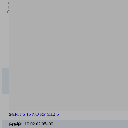
0
Vakuum [mbar]
0
100
200
300
400
SCPb
/
0,03
0,07
0,16
0,27
0,4
SCPi
15
SCPb
/
0,02
0,04
0,08
0,14
0,2
SCPi
20
SCPi-FS 15 NO RP M12-5
SCPb
/
Art-Nr.:
10.02.02.05400
0,01
0,02
0,05
0,09
0,1
SCPi