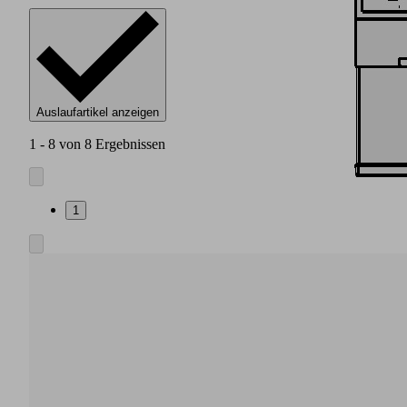
Auslaufartikel anzeigen
1 - 8 von 8 Ergebnissen
1
Basiselement
aus
hochfestem
Kunststoff
Integrierte
pneumatische
Luftsparregelung
auch
ohne