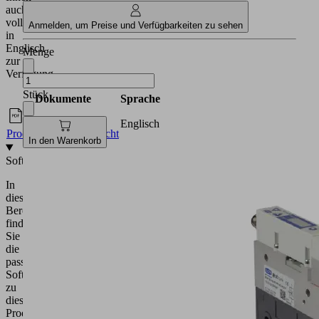
vollumfänglich
in
Anmelden, um Preise und Verfügbarkeiten zu sehen
Englisch
zur
Menge
Verfügung.
Dokumente
Sprache
Stück
Englisch
Produktfamilienübersicht
Software
In den Warenkorb
In
diesem
Bereich
finden
Sie
die
passende
Software
zu
diesem
Produkt.
Software
Sprache