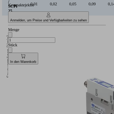
25
Kompaktejektor
Anmelden, um Preise und Verfügbarkeiten zu sehen
Menge
Saugvermögen [l/min]
Stück
In den Warenkorb
0
Vakuum [mbar]