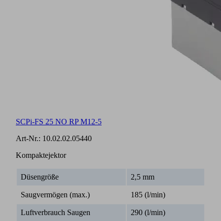
SCPi-FS 25 NO RP M12-5
Art-Nr.:
10.02.02.05440
Kompaktejektor
Düsengröße
2,5 mm
Saugvermögen (max.)
185 (l/min)
Luftverbrauch Saugen
290 (l/min)