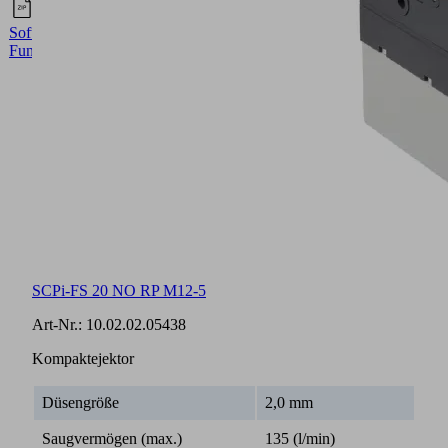
Englisch
Software-
Funktionsbaustein
SCPi-FS 20 NO RP M12-5
Art-Nr.:
10.02.02.05438
Kompaktejektor
Düsengröße
2,0 mm
Saugvermögen (max.)
135 (l/min)