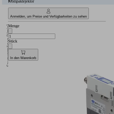
Kompaktejektor
Anmelden, um Preise und Verfügbarkeiten zu sehen
Menge
Saugvermögen [l/min]
Stück
In den Warenkorb
0
Vakuum [mbar]
0
100
200
300