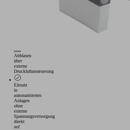
saugdichten
und
leicht
porösen
Werkstücken
Funktionen
Saugen
und
Abblasen
über
externe
Druckluftansteuerung
Einsatz
in
automatisierten
Anlagen
ohne
externe
Spannungsversorgung
direkt
auf