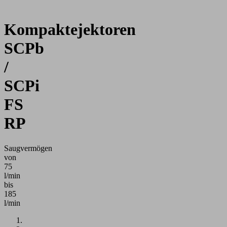
Kompaktejektoren
SCPb
/
SCPi
FS
RP
Saugvermögen
von
75
l/min
bis
185
l/min