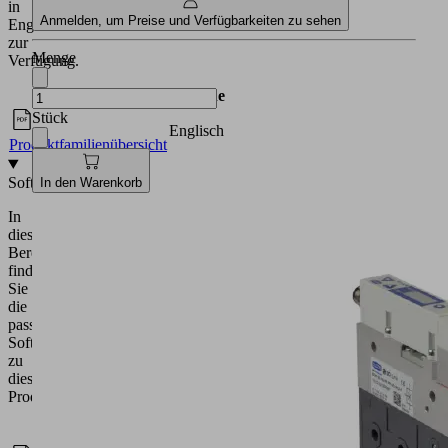
in
Anmelden, um Preise und Verfügbarkeiten zu sehen
Englisch
zur
Menge
Verfügung.
Dokumente
Sprache
Stück
Englisch
Produktfamilienübersicht
Software
In den Warenkorb
In
diesem
Bereich
finden
Sie
die
passende
Software
zu
diesem
Produkt.
Software
Sprache