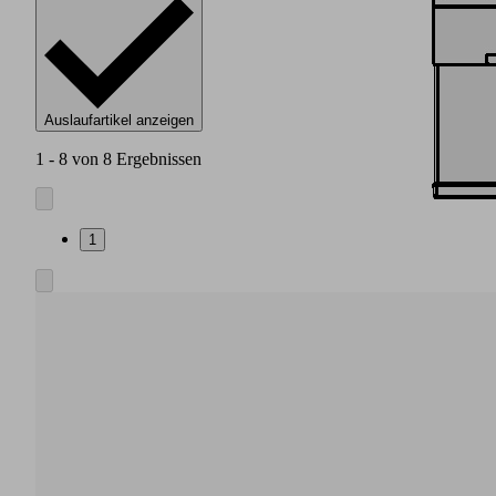
Auslaufartikel anzeigen
1 - 8 von 8 Ergebnissen
1
Basiselement
aus
hochfestem
Kunststoff
Integrierte
pneumatische
Luftsparregelung
auch
ohne
elektrische