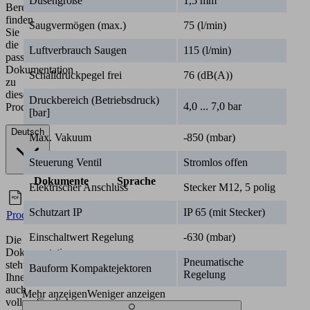
Düsengröße
1,5 mm
Bereich
finden
Saugvermögen (max.)
75 (l/min)
Sie
die
Luftverbrauch Saugen
115 (l/min)
passende
Dokumentation
Schalldruckpegel frei
76 (dB(A))
zu
diesem
Druckbereich (Betriebsdruck)
4,0 ... 7,0 bar
Produkt.
[bar]
Deutsch
Max. Vakuum
-850 (mbar)
Steuerung Ventil
Stromlos offen
Dokumente
Sprache
Elektrischer Anschluss
Stecker M12, 5 polig
Deutsch
Schutzart IP
IP 65 (mit Stecker)
Produktfamilienübersicht
Einschaltwert Regelung
-630 (mbar)
Die
Dokumentation
Pneumatische
steht
Bauform Kompaktejektoren
Regelung
Ihnen
auch
Mehr anzeigen
Weniger anzeigen
vollumfänglich