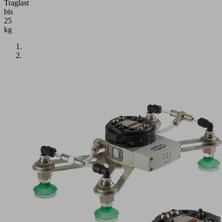
Traglast
bis
25
kg
Anwendung
Handhabung
von
porösen
und
biegeschlaffen
Werkstücken
wie
z.