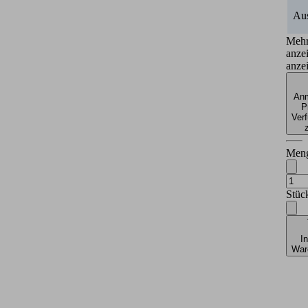
Au
Meh
anze
anze
Anm
P
Verf
Men
Stüc
I
War