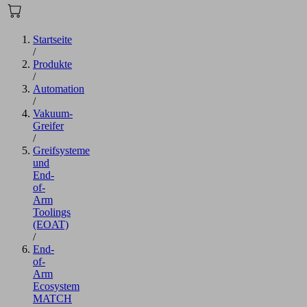
Startseite
/
Produkte
/
Automation
/
Vakuum-
Greifer
/
Greifsysteme
und
End-
of-
Arm
Toolings
(EOAT)
/
End-
of-
Arm
Ecosystem
MATCH