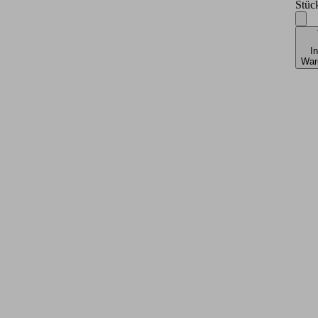
Stüc
I
War