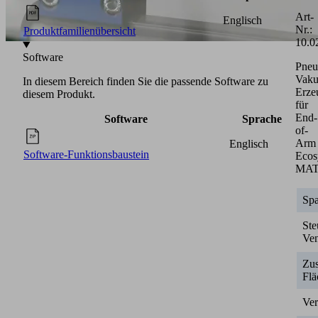
Art-
Englisch
Nr.:
Produktfamilienübersicht
10.0
Software
Pneu
Vak
In diesem Bereich finden Sie die passende Software zu
Erze
diesem Produkt.
für
End-
Software
Sprache
of-
Arm
Englisch
Software-Funktionsbaustein
Ecos
MA
Sp
Ste
Ven
Zus
Flä
Ve