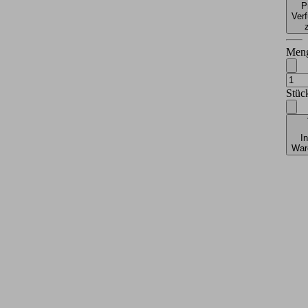
P
Verf
Men
Stüc
I
War