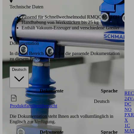
Technische Daten
Passend für Schnellwechselmodul RMQC MATCH
Handhabung von Werkstücken bis 25 kg
Enthält Vakuum-Erzeuger und verschiedene Greifer
Dokumentation
In diesem Bereich finden Sie die passende Dokumentation
zu diesem Produkt.
Deutsch
Dokumente
Sprache
REC
24V-
Deutsch
DC
Produktfamilienübersicht
NO
PXR
Die Dokumentation steht Ihnen auch vollumfänglich in
X
Englisch zur Verfügung.
1C
MA
Dokumente
Sprache