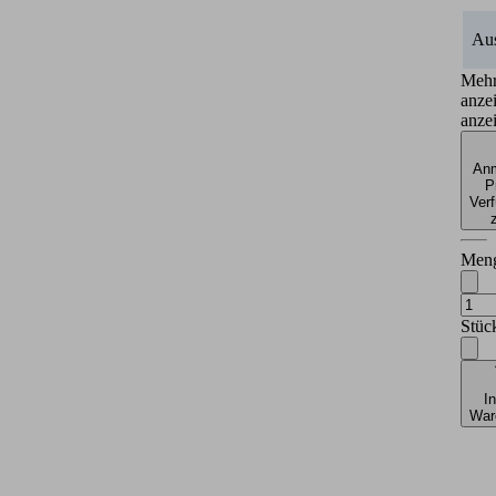
Au
Meh
anze
anze
Anm
P
Verf
Men
Stüc
I
War