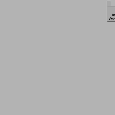
I
War