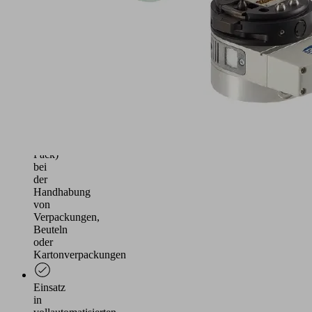
B.
befüllte
Kartons
in
Palettierprozessen
Einsatz
in
Logistikprozessen
(Pick
&
Pack)
bei
der
Handhabung
von
Verpackungen,
Beuteln
oder
Kartonverpackungen
Einsatz
in