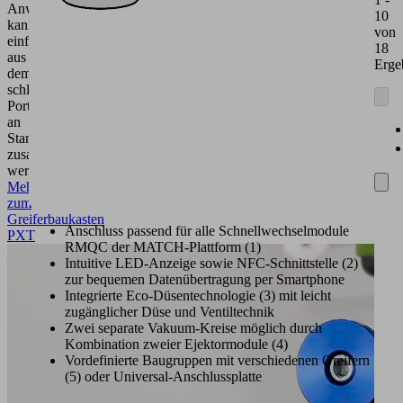
Anwendungen
10
kann
von
einfach
18
aus
Erge
dem
schlanken
Portfolio
an
Standardkomponenten
zusammengestellt
werden.
Mehr
zum
Greiferbaukasten
Anschluss passend für alle Schnellwechselmodule
PXT
RMQC der MATCH-Plattform (1)
Intuitive LED-Anzeige sowie NFC-Schnittstelle (2)
zur bequemen Datenübertragung per Smartphone
Integrierte Eco-Düsentechnologie (3) mit leicht
zugänglicher Düse und Ventiltechnik
Zwei separate Vakuum-Kreise möglich durch
Kombination zweier Ejektormodule (4)
Vordefinierte Baugruppen mit verschiedenen Greifern
(5) oder Universal-Anschlussplatte