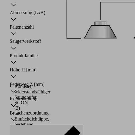
Abmessung (LxB)
Faltenanzahl
Saugerwerkstoff
Produktfamilie
Höhe H
[mm]
Federweg Z
[mm]
Robuster,
widerstandsfähiger
Sauggreifer
Kennzeichung
SGON
(3)
Branchenzuordnung
mit
Einfachdichtlippe,
bestehend
aus