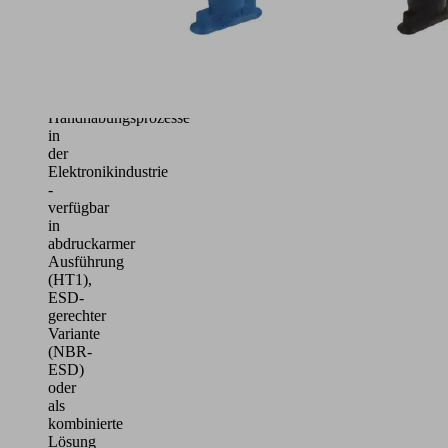
Verpackungen
Ideal
für
anspruchsvolle
Handhabungsprozesse
in
der
Elektronikindustrie
-
verfügbar
in
abdruckarmer
Ausführung
(HT1),
ESD-
gerechter
Variante
(NBR-
ESD)
oder
als
kombinierte
Lösung