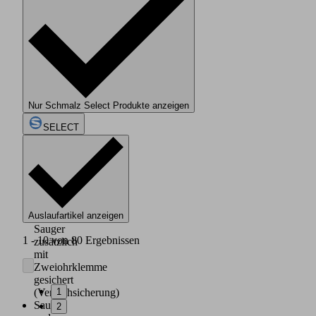
Sauger
SGO
(2)
und
Anschlussnippel
(1)
Sauger
auf
Nippel
Nur Schmalz Select Produkte anzeigen
gesteckt
Ab
SELECT
Größe
24
x
8
mm
ist
Auslaufartikel anzeigen
der
Sauger
1 - 10 von 80 Ergebnissen
zusätzlich
mit
Zweiohrklemme
gesichert
1
(Verdrehsicherung)
Sauger
2