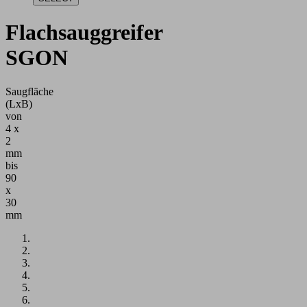
Flachsauggreifer
SGON
Saugfläche
(LxB)
von
4 x
2
mm
bis
90
x
30
mm