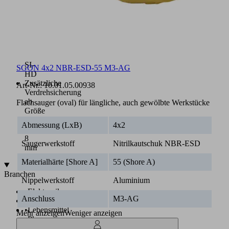
ESD,
NBR,
NBR-
ESD,
NBR-
CO,
SI,
SI-
SGON 4x2 NBR-ESD-55 M3-AG
HD
Zusätzliche
Art-Nr.:
10.01.05.00938
Verdrehsicherung
ab
Flachsauger (oval) für längliche, auch gewölbte Werkstücke
Größe
24
Abmessung (LxB)
4x2
x
8
Saugerwerkstoff
Nitrilkautschuk NBR-ESD
mm
Materialhärte [Shore A]
55 (Shore A)
Branchen
Nippelwerkstoff
Aluminium
•
Elektronik
Anschluss
M3-AG
•
Glas
•
Lebensmittel
Mehr anzeigen
Weniger anzeigen
•
Pharmazie
•
Universal