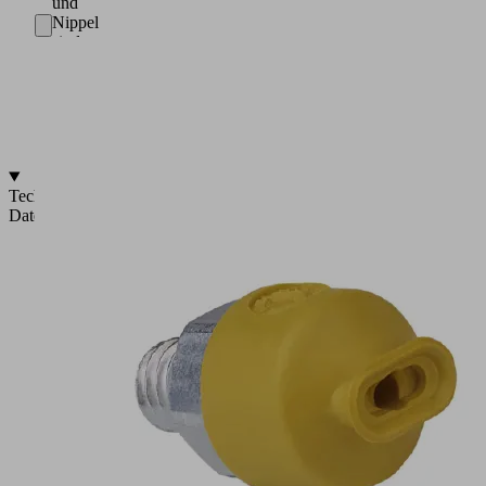
und
Nippel
sind
innerhalb
einer
Nippelfamilie
flexibel
kombinierbar
Technische
Daten
Abmessungen:
4
x
2
bis
90
x
30
mm
Werkstoff:
HT1,
HT1-