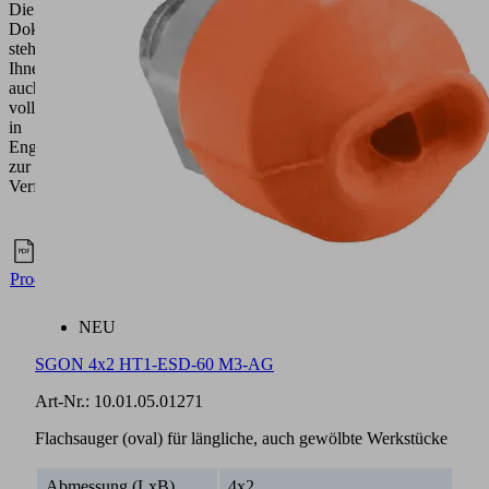
Die
Dokumentation
steht
Ihnen
auch
vollumfänglich
in
Englisch
zur
Verfügung.
Dokumente
Sprache
Englisch
Produktfamilienübersicht
NEU
SGON 4x2 HT1-ESD-60 M3-AG
Art-Nr.:
10.01.05.01271
Flachsauger (oval) für längliche, auch gewölbte Werkstücke
Abmessung (LxB)
4x2