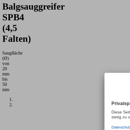
Balgsauggreifer
SPB4
(4,5
Falten)
Saugfläche
(Ø)
von
20
mm
bis
50
mm