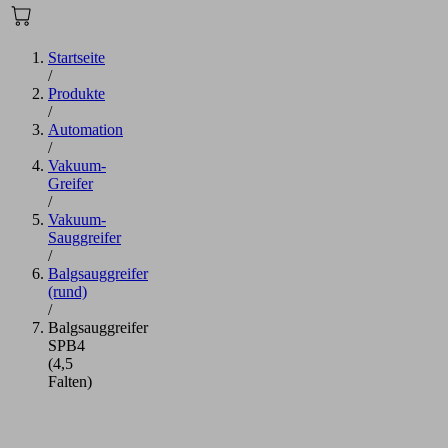
Startseite
/
Produkte
/
Automation
/
Vakuum-
Greifer
/
Vakuum-
Sauggreifer
/
Balgsauggreifer
(rund)
/
Balgsauggreifer
SPB4
(4,5
Falten)