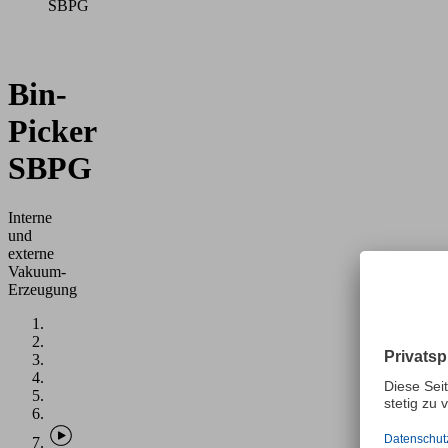
SBPG
Bin-
Picker
SBPG
Interne
und
externe
Vakuum-
Erzeugung