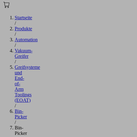
Startseite
/
Produkte
/
Automation
/
Vakuum-
Greifer
/
Greifsysteme
und
End-
of-
Arm
Toolings
(EOAT)
/
Bin-
Picker
/
Bin-
Picker