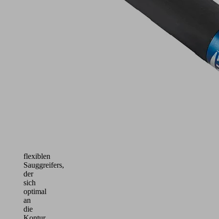
Entnahme
aus
Behältern
mit
chaotischem
oder
vorsortiertem
Packbild
Handhabung
von
frei
geformten
Teilen
dank
eines
flexiblen
Sauggreifers,
der
sich
optimal
an
die
Kontur