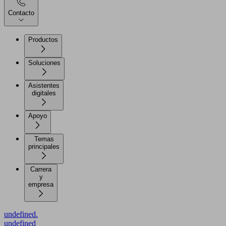
Contacto
Productos
Soluciones
Asistentes
digitales
Apoyo
Temas
principales
Carrera
y
empresa
undefined.
undefined