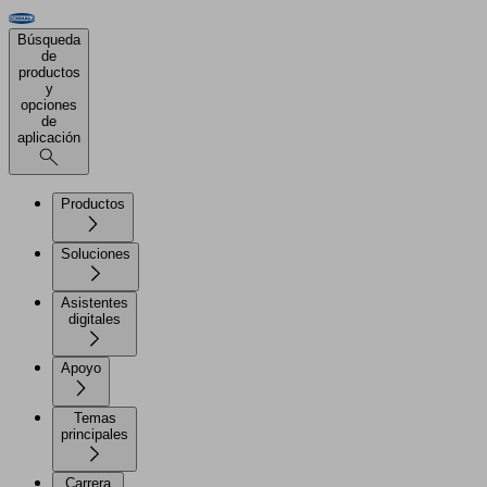
Búsqueda
de
productos
y
opciones
de
aplicación
Productos
Soluciones
Asistentes
digitales
Apoyo
Temas
principales
Carrera