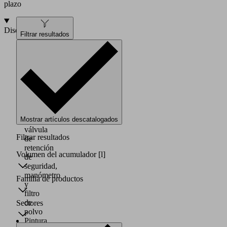
plazo
Diseño
Filtrar resultados
Acumulador
de
vacío
compuesto
de
carcasa
de
acero
Mostrar artículos descatalogados
con
válvula
Filtrar resultados
de
retención
Volumen del acumulador
[l]
de
seguridad,
manómetro
Familia de productos
y
filtro
de
Sectores
polvo
Pintura