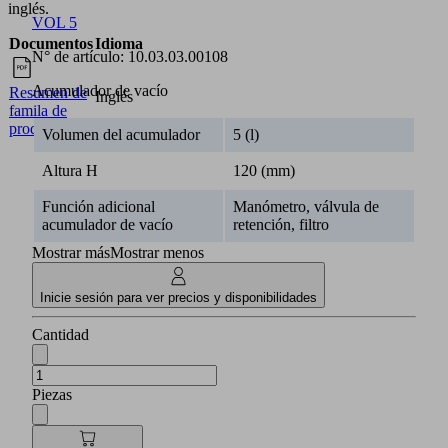
inglés.
VOL 5
Documentos
Idioma
N° de artículo:
10.03.03.00108
Acumulador de vacío
Resumen de
Inglés
famila de
productos
Volumen del acumulador
5 (l)
Altura H
120 (mm)
Función adicional
Manómetro, válvula de
acumulador de vacío
retención, filtro
Mostrar más
Mostrar menos
Inicie sesión para ver precios y disponibilidades
Cantidad
Piezas