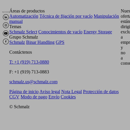
Áreas de productos
Nues
Automatización
Técnica de fijación por vacío
Manipulación
ofert
manual
están
Temas
dirig
Schmalz Select
Conocimientos de vacío
Energy Storage
excl
Grupo Schmalz
a
Schmalz
Binar Handling
GPS
empr
y
Contáctenos
no
a
T: +1 (919) 713-0880
cons
F: +1 (919) 713-0883
schmalz.us@schmalz.com
Página de inicio
Aviso legal
Nota Legal
Protección de datos
CGV
Modo de pago
Envío
Cookies
© Schmalz