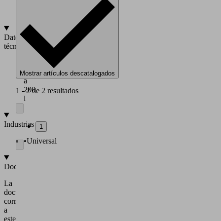
RAL
7035
Datos
técnicos
Volúmen:
5
Mostrar artículos descatalogados
a
200
1 - 2 de 2 resultados
l
Industrias
1
•
Universal
Documentación
La
documentación
correspondiente
a
este