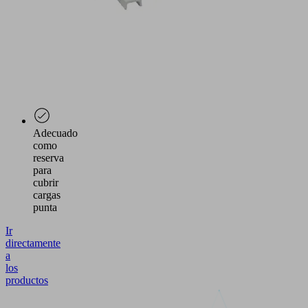
en
los
campos
con
exigencias
de
seguridad
y
fiabilidad
Adecuado
como
reserva
para
cubrir
cargas
punta
Ir
directamente
a
los
productos