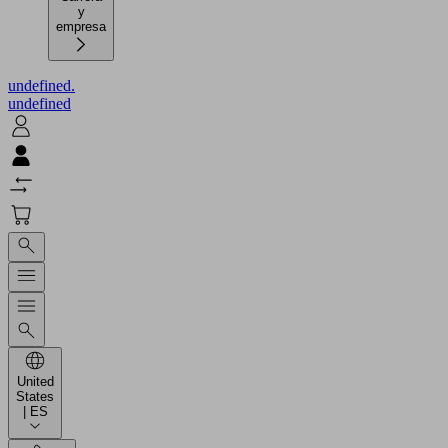
y
empresa
undefined.
undefined
United
States
| ES