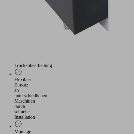
bei
der
Verwendung
von
Kühlschmierstoffen,
bei
der
Minimalmengenschmierung
als
auch
bei
der
Trockenbearbeitung
Flexibler
Einsatz
an
unterschiedlichen
Maschinen
durch
schnelle
Installation
Montage