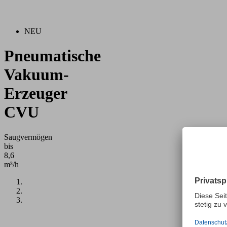
NEU
Pneumatische
Vakuum-
Erzeuger
CVU
Saugvermögen
bis
8,6
m³/h