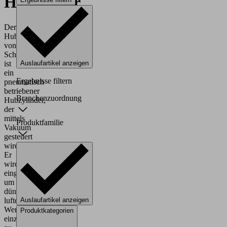
Hubsauger
Der
Hubsauger
von
Schmalz
ist
Auslaufartikel anzeigen
ein
Ergebnisse filtern
pneumatisch
betriebener
Branchenzuordnung
Hubzylinder,
der
mittels
Produktfamilie
Vakuum
gesteuert
wird.
Er
wird
eingesetzt
um
dünne,
luftdurchlässige
Auslaufartikel anzeigen
Werkstücke
Produktkategorien
einzeln