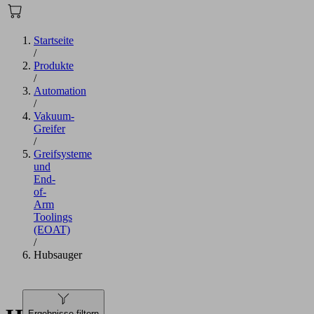
Startseite
/
Produkte
/
Automation
/
Vakuum-
Greifer
/
Greifsysteme
und
End-
of-
Arm
Toolings
(EOAT)
/
Hubsauger
Ergebnisse filtern