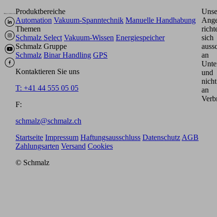
Produktbereiche
Unse
Automation
Vakuum-Spanntechnik
Manuelle Handhabung
Ange
Themen
richt
Schmalz Select
Vakuum-Wissen
Energiespeicher
sich
Schmalz Gruppe
aussc
Schmalz
Binar Handling
GPS
an
Unte
Kontaktieren Sie uns
und
nicht
T: +41 44 555 05 05
an
Verb
F:
schmalz@schmalz.ch
Startseite
Impressum
Haftungsausschluss
Datenschutz
AGB
Zahlungsarten
Versand
Cookies
© Schmalz