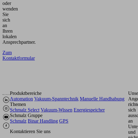
oder
wenden
Sie
sich
an
Ihren
lokalen
Ansprechpartner.
Zum
Kontaktformular
Produktbereiche
Unse
Automation
Vakuum-Spanntechnik
Manuelle Handhabung
Ange
Themen
richt
Schmalz Select
Vakuum-Wissen
Energiespeicher
sich
Schmalz Gruppe
aussc
Schmalz
Binar Handling
GPS
an
Unte
Kontaktieren Sie uns
und
nicht