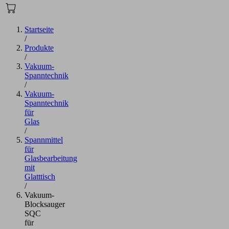
Startseite
/
Produkte
/
Vakuum-
Spanntechnik
/
Vakuum-
Spanntechnik
für
Glas
/
Spannmittel
für
Glasbearbeitung
mit
Glatttisch
/
Vakuum-
Blocksauger
SQC
für