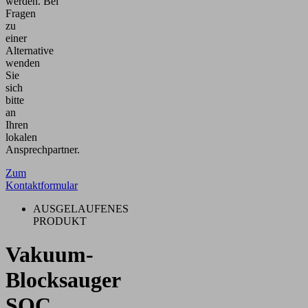
werden.
Bei
Fragen
zu
einer
Alternative
wenden
Sie
sich
bitte
an
Ihren
lokalen
Ansprechpartner.
Zum
Kontaktformular
AUSGELAUFENES
PRODUKT
Vakuum-
Blocksauger
SQC