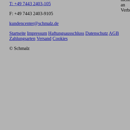
T: +49 7443 2403-105
an
Verb
F: +49 7443 2403-9105
kundencenter@schmalz.de
Startseite
Impressum
Haftungsausschluss
Datenschutz
AGB
Zahlungsarten
Versand
Cookies
© Schmalz