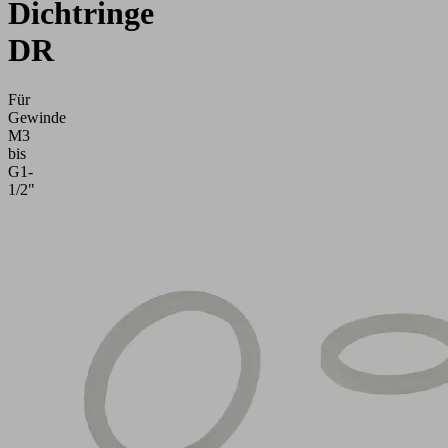
Dichtringe
DR
Für
Gewinde
M3
bis
G1-
1/2"
Anwendung
Abdichtung
von
Anschlussnippeln
und
weiteren
Verbindungselementen
Direkt