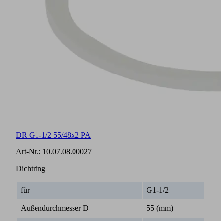
DR G1-1/2 55/48x2 PA
Art-Nr.:
10.07.08.00027
Dichtring
für
G1-1/2
Außendurchmesser D
55 (mm)