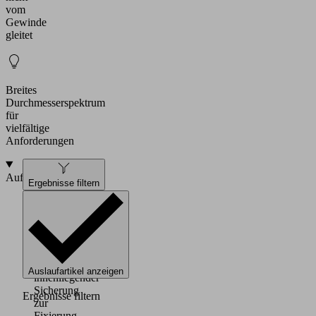
vom
Gewinde
gleitet
Breites
Durchmesserspektrum
für
vielfältige
Anforderungen
Aufbau
Ergebnisse filtern
Dichtring
Easy-
Fix
aus
Polyamid
mit
Auslaufartikel anzeigen
innenliegender
Sicherung
Ergebnisse filtern
zur
Fixierung