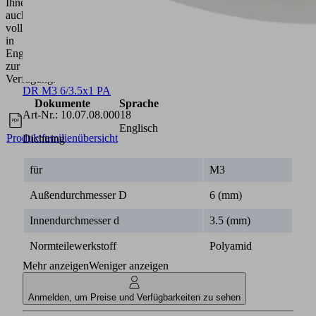
Ihnen
auch
vollumfänglich
in
Englisch
zur
Verfügung.
DR M3 6/3.5x1 PA
Dokumente
Sprache
Art-Nr.:
10.07.08.00018
Englisch
Produktfamilienübersicht
Dichtring
für
M3
Außendurchmesser D
6 (mm)
Innendurchmesser d
3.5 (mm)
Normteilewerkstoff
Polyamid
Mehr anzeigen
Weniger anzeigen
Anmelden, um Preise und Verfügbarkeiten zu sehen