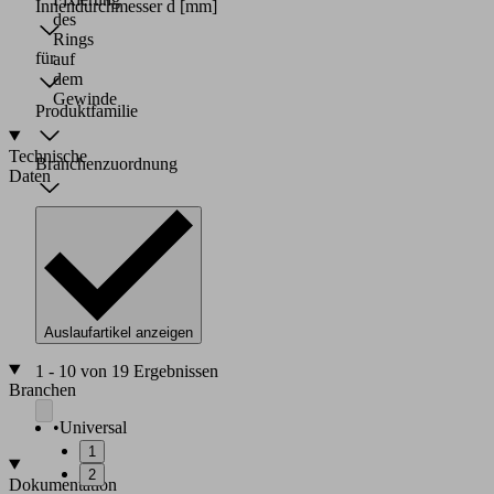
Innendurchmesser d
[mm]
des
Rings
für
auf
dem
Gewinde
Produktfamilie
Technische
Branchenzuordnung
Daten
Innendurchmesser:
3,5
bis
48
mm
Werkstoff:
PA
Auslaufartikel anzeigen
1 - 10 von 19 Ergebnissen
Branchen
•
Universal
1
2
Dokumentation