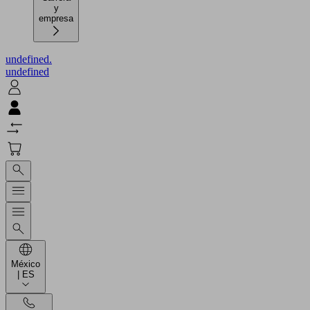
y
empresa
undefined.
undefined
México
| ES