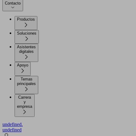
Contacto
Productos
Soluciones
Asistentes
digitales
Apoyo
Temas
principales
Carrera
y
empresa
undefined.
undefined