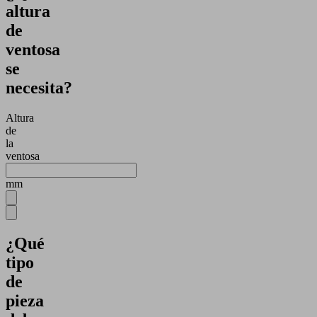
altura
de
ventosa
se
necesita?
Altura
de
la
ventosa
mm
¿Qué
tipo
de
pieza