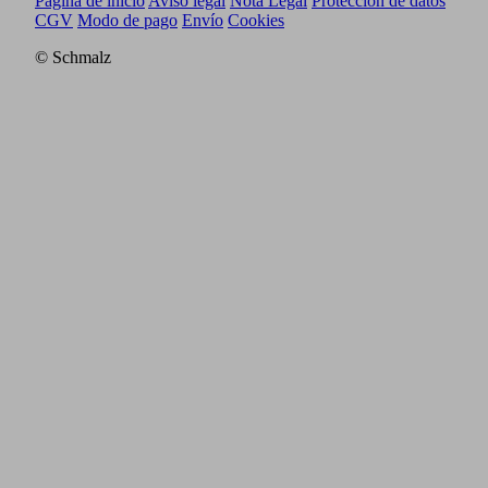
Página de inicio
Aviso legal
Nota Legal
Protección de datos
CGV
Modo de pago
Envío
Cookies
© Schmalz