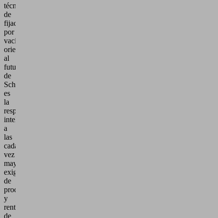
técnica
de
fijación
por
vacío
orientada
al
futuro
de
Schmalz
es
la
respuesta
inteligente
a
las
cada
vez
mayores
exigencias
de
productividad
y
rentabilidad
de