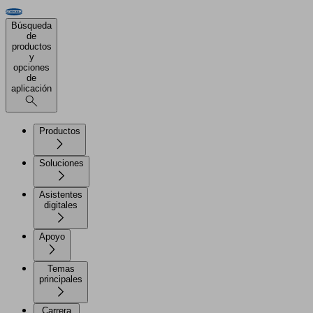
Búsqueda
de
productos
y
opciones
de
aplicación
Productos
Soluciones
Asistentes
digitales
Apoyo
Temas
principales
Carrera