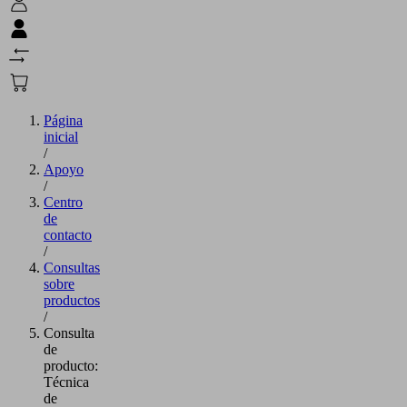
Página
inicial
/
Apoyo
/
Centro
de
contacto
/
Consultas
sobre
productos
/
Consulta
de
producto:
Técnica
de