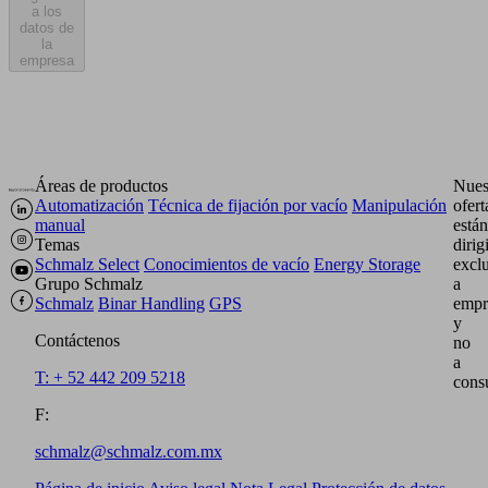
a los
datos de
la
empresa
Áreas de productos
Nues
Automatización
Técnica de fijación por vacío
Manipulación
ofert
manual
están
Temas
dirig
Schmalz Select
Conocimientos de vacío
Energy Storage
excl
Grupo Schmalz
a
Schmalz
Binar Handling
GPS
empr
y
Contáctenos
no
a
T: + 52 442 209 5218
cons
F:
schmalz@schmalz.com.mx