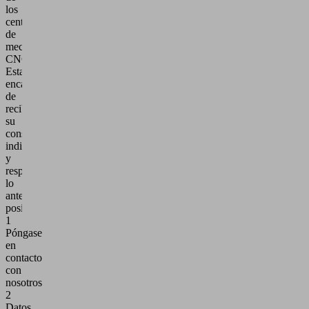
los
centros
de
mecanizado
CNC.
Estaremos
encantados
de
recibir
su
consulta
individual
y
responderle
lo
antes
posible.
1
Póngase
en
contacto
con
nosotros
2
Datos