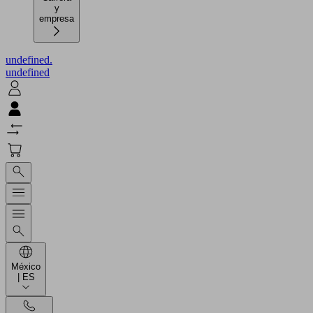
y
empresa
undefined.
undefined
México
| ES