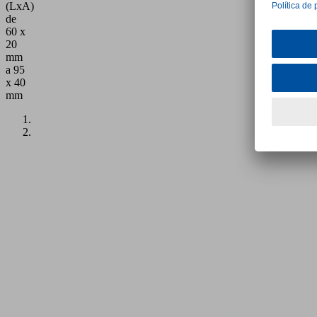
(LxA)
de
60 x
20
mm
a 95
x 40
mm
Aplicación
Ventosa
tipo
campana
ovalada