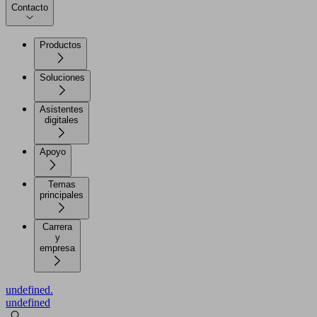
Contacto
Productos
Soluciones
Asistentes
digitales
Apoyo
Temas
principales
Carrera
y
empresa
undefined.
undefined