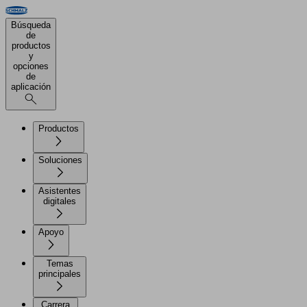
Búsqueda
de
productos
y
opciones
de
aplicación
Productos
Soluciones
Asistentes
digitales
Apoyo
Temas
principales
Carrera