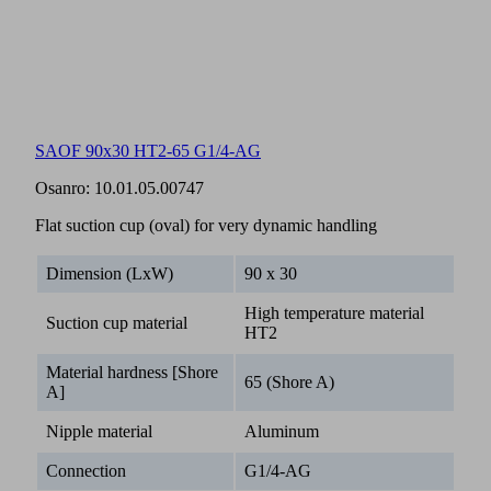
SAOF 90x30 HT2-65 G1/4-AG
Osanro:
10.01.05.00747
Flat suction cup (oval) for very dynamic handling
Dimension (LxW)
90 x 30
High temperature material
Suction cup material
HT2
Material hardness [Shore
65 (Shore A)
A]
Nipple material
Aluminum
Connection
G1/4-AG