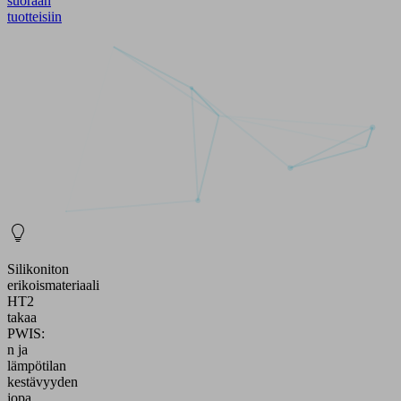
suoraan
tuotteisiin
Silikoniton
erikoismateriaali
HT2
takaa
PWIS:
n ja
lämpötilan
kestävyyden
jopa