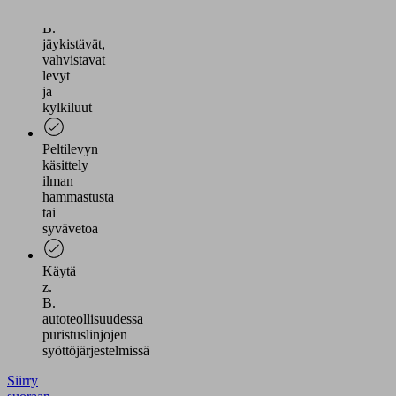
kuten
B.
jäykistävät,
vahvistavat
levyt
ja
kylkiluut
Peltilevyn
käsittely
ilman
hammastusta
tai
syvävetoa
Käytä
z.
B.
autoteollisuudessa
puristuslinjojen
syöttöjärjestelmissä
Siirry