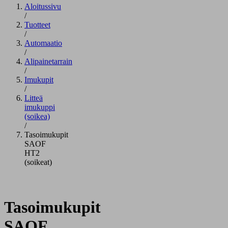
Aloitussivu
/
Tuotteet
/
Automaatio
/
Alipainetarrain
/
Imukupit
/
Litteä
imukuppi
(soikea)
/
Tasoimukupit
SAOF
HT2
(soikeat)
Tasoimukupit
SAOF