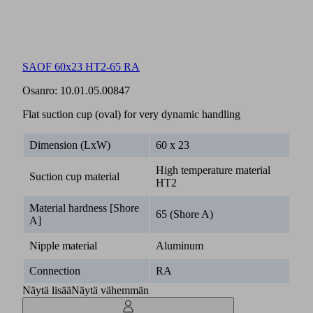
SAOF 60x23 HT2-65 RA
Osanro:
10.01.05.00847
Flat suction cup (oval) for very dynamic handling
Dimension (LxW)
60 x 23
High temperature material
Suction cup material
HT2
Material hardness [Shore
65 (Shore A)
A]
Nipple material
Aluminum
Connection
RA
Näytä lisää
Näytä vähemmän