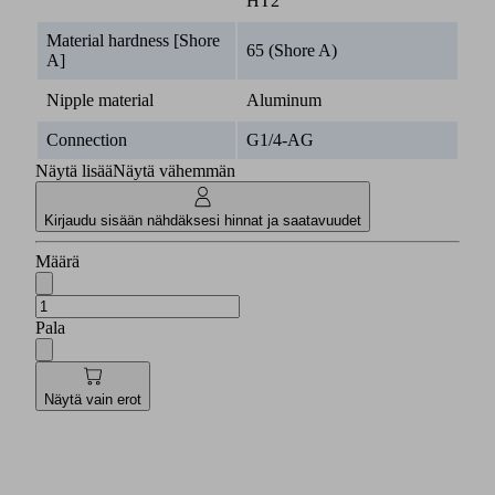
HT2
Material hardness [Shore
65 (Shore A)
A]
Nipple material
Aluminum
Connection
G1/4-AG
Näytä lisää
Näytä vähemmän
Kirjaudu sisään nähdäksesi hinnat ja saatavuudet
Määrä
Pala
Näytä vain erot