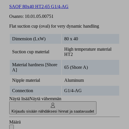
SAOF 80x40 HT2-65 G1/4-AG
Osanro:
10.01.05.00751
Flat suction cup (oval) for very dynamic handling
Dimension (LxW)
80 x 40
High temperature material
Suction cup material
HT2
Material hardness [Shore
65 (Shore A)
A]
Nipple material
Aluminum
Connection
G1/4-AG
Näytä lisää
Näytä vähemmän
Kirjaudu sisään nähdäksesi hinnat ja saatavuudet
Määrä