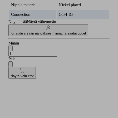
Nipple material
Nickel plated
Connection
G1/4-IG
Näytä lisää
Näytä vähemmän
Kirjaudu sisään nähdäksesi hinnat ja saatavuudet
Määrä
Pala
Näytä vain erot