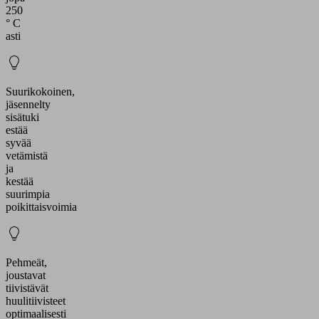
250
° C
asti
Suurikokoinen,
jäsennelty
sisätuki
estää
syvää
vetämistä
ja
kestää
suurimpia
poikittaisvoimia
Pehmeät,
joustavat
tiivistävät
huulitiivisteet
optimaalisesti