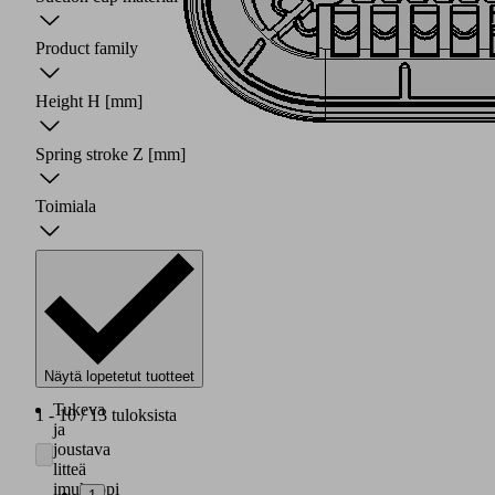
Product family
Height H
[mm]
Spring stroke Z
[mm]
Toimiala
Näytä lopetetut tuotteet
Tukeva
1 - 10 / 13 tuloksista
ja
joustava
litteä
imukuppi