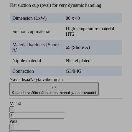
Flat suction cup (oval) for very dynamic handling
Dimension (LxW)
80 x 40
High temperature material
Suction cup material
HT2
Material hardness [Shore
65 (Shore A)
A]
Nipple material
Nickel plated
Connection
G3/8-IG
Näytä lisää
Näytä vähemmän
Kirjaudu sisään nähdäksesi hinnat ja saatavuudet
Määrä
Pala