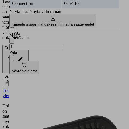
Tässä
Connection
G1/4-IG
osiossa
Näytä lisää
Näytä vähemmän
on
saatavilla
tämän
Kirjaudu sisään nähdäksesi hinnat ja saatavuudet
tuotteen
vastaava
Määrä
dokumentaatio.
Suomalainen
Pala
Näytä vain erot
Asiakirjat
Kieli
Suomalainen
Tuoteperheen
yleiskatsaus
Dokumentaatio
on
saatavilla
myös
kokonaan