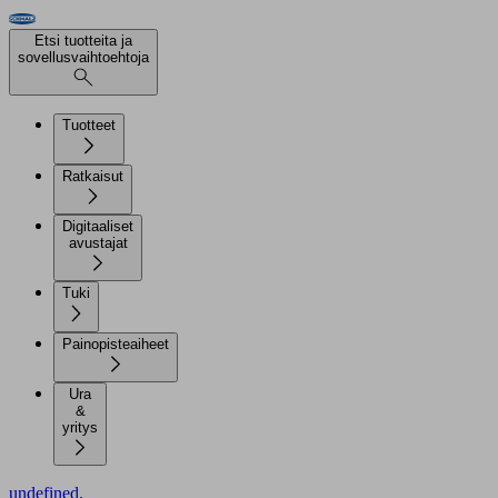
Etsi tuotteita ja
sovellusvaihtoehtoja
Tuotteet
Ratkaisut
Digitaaliset
avustajat
Tuki
Painopisteaiheet
Ura
&
yritys
undefined.