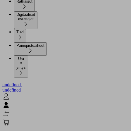
Ratkaisut
Digitaaliset
avustajat
Tuki
Painopisteaiheet
Ura
&
yritys
undefined.
undefined