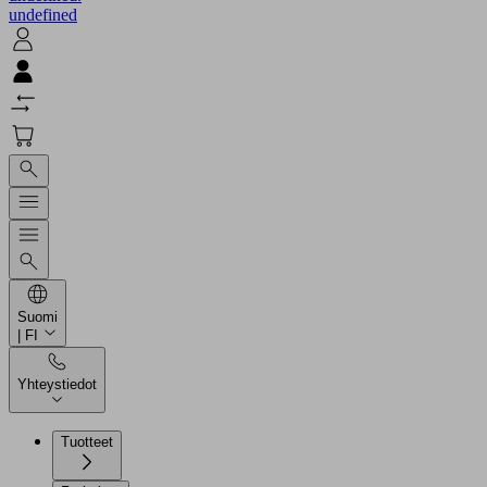
undefined
Suomi
| FI
Yhteystiedot
Tuotteet