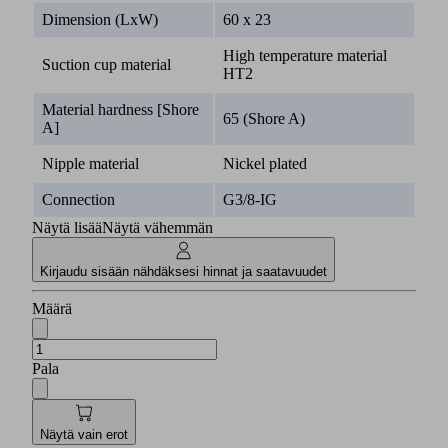
Dimension (LxW)
60 x 23
High temperature material
Suction cup material
HT2
Material hardness [Shore
65 (Shore A)
A]
Nipple material
Nickel plated
Connection
G3/8-IG
Näytä lisää
Näytä vähemmän
Kirjaudu sisään nähdäksesi hinnat ja saatavuudet
Määrä
Pala
Näytä vain erot