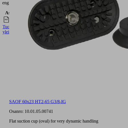
englanniksi.
Asiakirjat
Kieli
Englanti
Tuoteperheen
yleiskatsaus
SAOF 60x23 HT2-65 G3/8-IG
Osanro:
10.01.05.00741
Flat suction cup (oval) for very dynamic handling