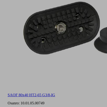
SAOF 80x40 HT2-65 G3/8-IG
Osanro:
10.01.05.00749