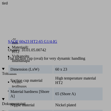
tiedot
Mitat:
60
x
23-
100
x
50
SAOF 60x23 HT2-65 G1/4-IG
mm
Materiaali:
Osanro:
10.01.05.00742
HT2
Vulkanoitu
Flat suction cup (oval) for very dynamic handling
liitäntänapa
Dimension (LxW)
60 x 23
Toimialat
High temperature material
Suction cup material
•
Auto-
HT2
teollisuus
•
Metalli
Material hardness [Shore
65 (Shore A)
A]
Dokumentointi
Nipple material
Nickel plated