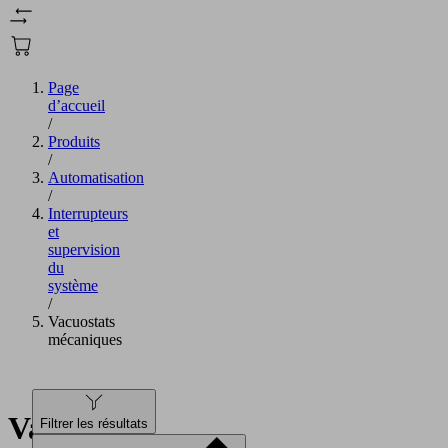
Page
d’accueil
/
Produits
/
Automatisation
/
Interrupteurs
et
supervision
du
système
/
Vacuostats
mécaniques
Vacuostats
Filtrer les résultats