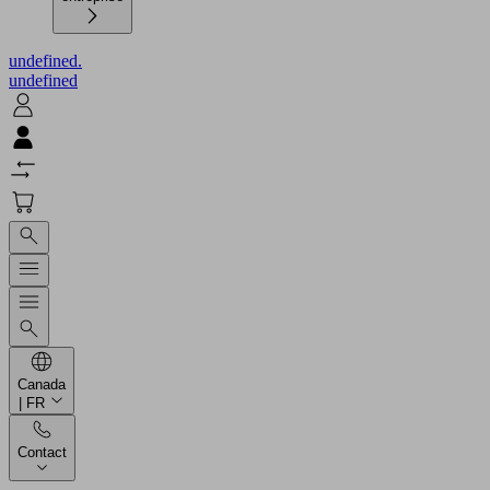
undefined.
undefined
Canada
| FR
Contact