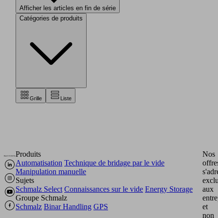
Afficher les articles en fin de série
Catégories de produits
Grille
Liste
Produits
Nos
Automatisation
Technique de bridage par le vide
offre
Manipulation manuelle
s'adr
Sujets
excl
Schmalz Select
Connaissances sur le vide
Energy Storage
aux
Groupe Schmalz
entre
Schmalz
Binar Handling
GPS
et
non