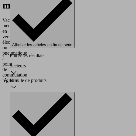
mécaniques
Vacuostat
mécanique
en
version
électrique
Afficher les articles en fin de série
ou
pneumatique
Filtrer les résultats
à
point
Secteurs
de
commutation
réglable.
Famille de produits