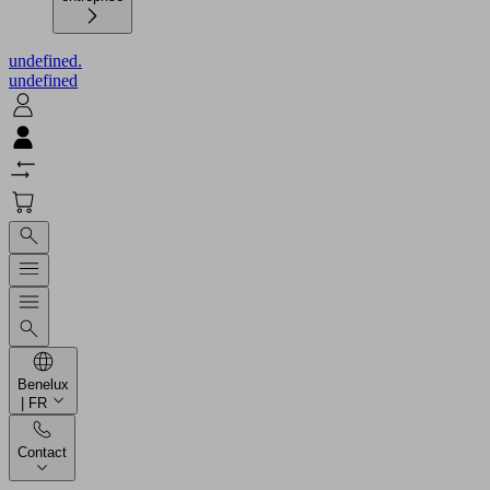
undefined.
undefined
Benelux
| FR
Contact