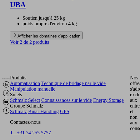
UBA
Soutien jusqu'à 25 kg
poids propre d'environ 4 kg
Afficher les domaines d'application
Voir 2 de 2 produits
Produits
Nos
Automatisation
Technique de bridage par le vide
offre
Manipulation manuelle
s'adr
Sujets
excl
Schmalz Select
Connaissances sur le vide
Energy Storage
aux
Groupe Schmalz
entre
Schmalz
Binar Handling
GPS
et
non
Contactez-nous
aux
cons
T : +31 74 255 5757