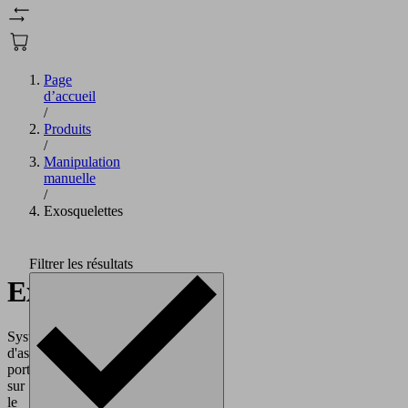
Page
d’accueil
/
Produits
/
Manipulation
manuelle
/
Exosquelettes
Filtrer les résultats
Exosquelettes
Systèmes
d'assistance
portés
sur
le