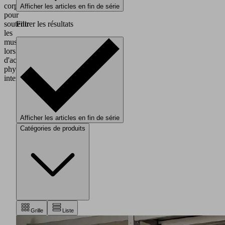
corps
Afficher les articles en fin de série
pour
soutenir
Filtrer les résultats
les
muscles
lors
d'activités
physiques
intenses
Afficher les articles en fin de série
Catégories de produits
Grille
Liste