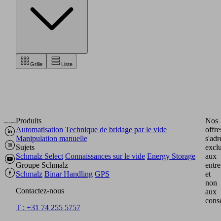
Grille
Liste
Produits
Nos
Automatisation
Technique de bridage par le vide
offre
Manipulation manuelle
s'adr
Sujets
excl
Schmalz Select
Connaissances sur le vide
Energy Storage
aux
Groupe Schmalz
entre
Schmalz
Binar Handling
GPS
et
non
Contactez-nous
aux
cons
T : +31 74 255 5757