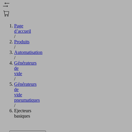
Page
d’accueil
/
Produits
/
Automatisation
/
Générateurs
de
vide
/
Générateurs
de
vide
pneumatiques
/
Ejecteurs
basiques