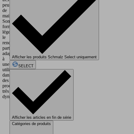
peu
de
maintenance.
Son
format
léger
le
rend
particulièrement
adapté
Afficher les produits Schmalz Select uniquement
à
une
SELECT
utilisation
dans
des
processus
très
dynamiques.
Afficher les articles en fin de série
Catégories de produits