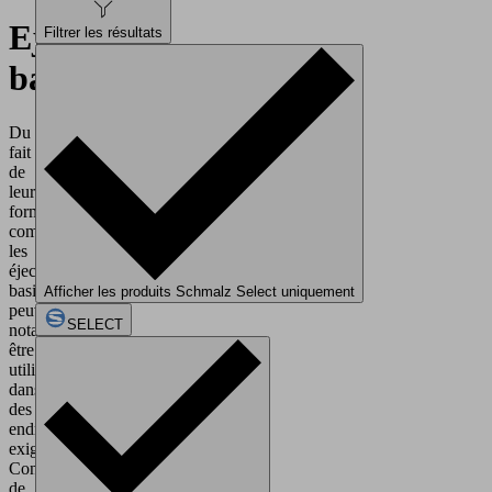
Ejecteurs
Filtrer les résultats
basiques
Du
fait
de
leur
format
compact,
les
éjecteurs
basiques
Afficher les produits Schmalz Select uniquement
peuvent
SELECT
notamment
être
utilisés
dans
des
endroits
exigus.
Conçus
de