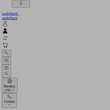
undefined.
undefined
Benelux
| FR
Contact