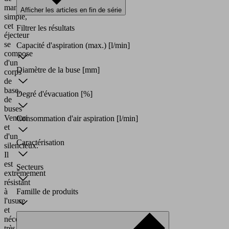
manière
Afficher les articles en fin de série
simple,
cet
Filtrer les résultats
éjecteur
se
Capacité d'aspiration (max.)
[l/min]
compose
d'un
Diamètre de la buse
[mm]
corps
de
base,
Degré d'évacuation
[%]
de
buses
Venturi
Consommation d'air aspiration
[l/min]
et
d'un
Caractérisation
silencieux.
Il
est
Secteurs
extrêmement
résistant
à
Famille de produits
l'usure
et
nécessite
très