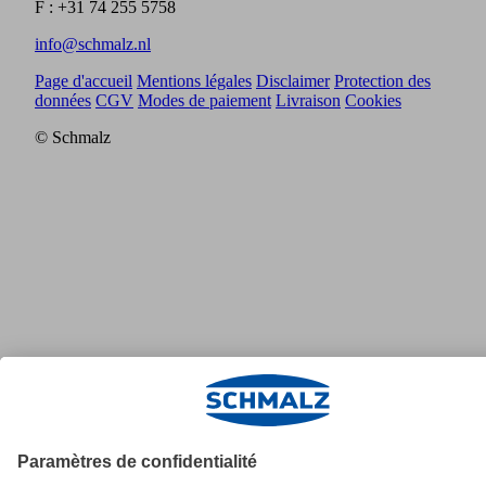
F : +31 74 255 5758
info@schmalz.nl
Page d'accueil
Mentions légales
Disclaimer
Protection des
données
CGV
Modes de paiement
Livraison
Cookies
© Schmalz