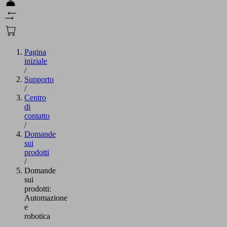
Pagina
iniziale
/
Supporto
/
Centro
di
contatto
/
Domande
sui
prodotti
/
Domande
sui
prodotti:
Automazione
e
robotica