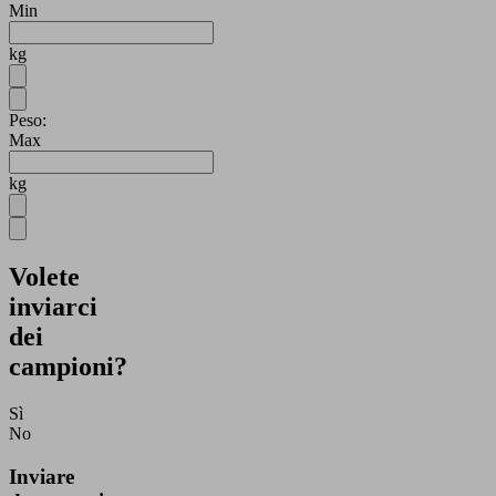
Min
kg
Peso:
Max
kg
Volete
inviarci
dei
campioni?
Sì
No
Inviare