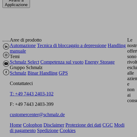
Avanti a
Applicazione
Aree di prodotto
Le
Automazione
Tecnica di bloccaggio a depressione
Handling
nostr
manuale
offer
Temi
sono
Schmalz Select
Competenza sul vuoto
Energy Storage
rivol
Gruppo Schmalz
escl
Schmalz
Binar Handling
GPS
alle
azie
Contattateci
e
non
T: +49 7443 2403-102
ai
cons
F: +49 7443 2403-399
customercenter@schmalz.de
Home
Colophon
Disclaimer
Protezione dei dati
CGC
Modi
di pagamento
Spedizione
Cookies