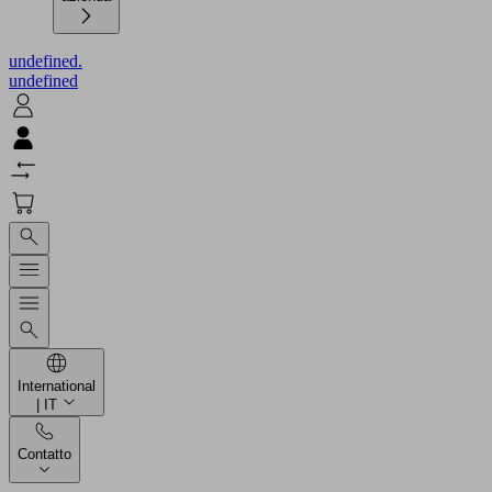
undefined.
undefined
International
| IT
Contatto