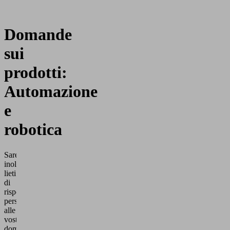
Domande
sui
prodotti:
Automazione
e
robotica
Saremo
inoltre
lieti
di
rispondere
personalmente
alle
vostre
domande