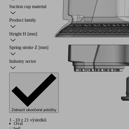
Suction cup material
Product family
Height H
[mm]
Spring stroke Z
[mm]
Industry sector
Zobrazit ukončené položky
1 - 10 z 21 výsledků
Oval
bell-