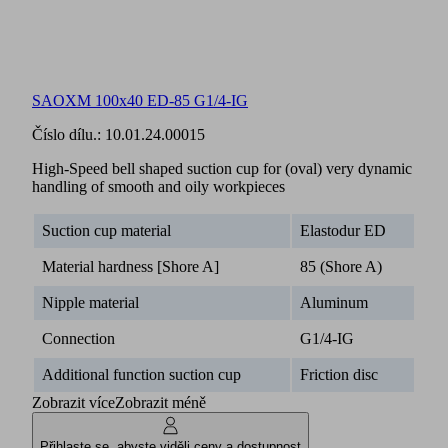
SAOXM 100x40 ED-85 G1/4-IG
Číslo dílu.:
10.01.24.00015
High-Speed bell shaped suction cup for (oval) very dynamic
handling of smooth and oily workpieces
Suction cup material
Elastodur ED
Material hardness [Shore A]
85 (Shore A)
Nipple material
Aluminum
Connection
G1/4-IG
Additional function suction cup
Friction disc
Zobrazit více
Zobrazit méně
Přihlaste se, abyste viděli ceny a dostupnost