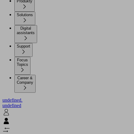
Produkty
Solutions
Digital
assistants
Support
Focus
Topics
Career &
Company
undefined.
undefined