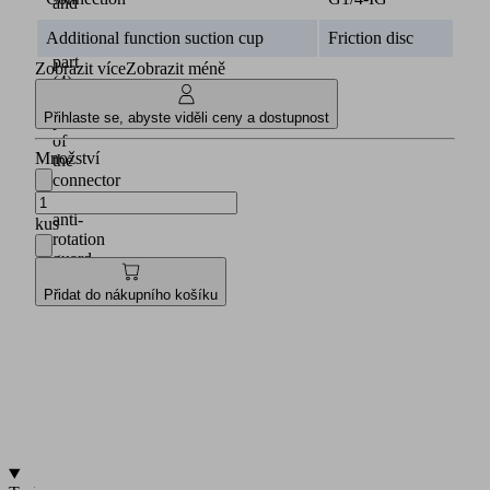
and
a
Additional function suction cup
Friction disc
lower
part
Zobrazit více
Zobrazit méně
(4)
Upper
Přihlaste se, abyste viděli ceny a dostupnost
part
of
Množství
the
connector
with
anti-
kus
rotation
guard
Lower
Přidat do nákupního košíku
part
of
the
connector
with
anti-
loosening
guard