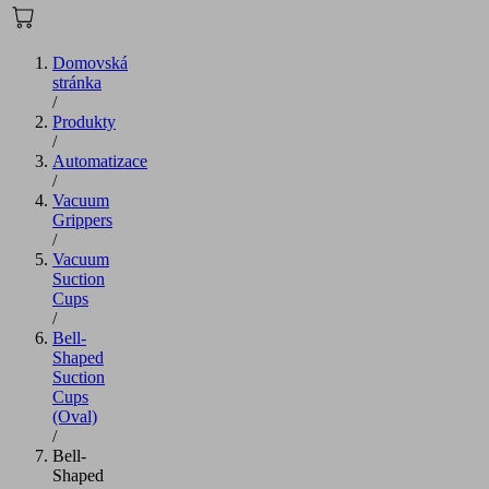
Domovská
stránka
/
Produkty
/
Automatizace
/
Vacuum
Grippers
/
Vacuum
Suction
Cups
/
Bell-
Shaped
Suction
Cups
(Oval)
/
Bell-
Shaped