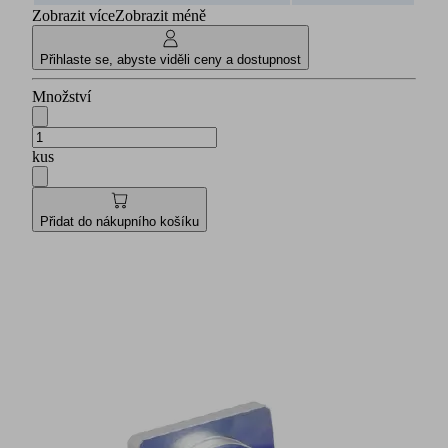
Zobrazit více
Zobrazit méně
Přihlaste se, abyste viděli ceny a dostupnost
Množství
kus
Přidat do nákupního košíku