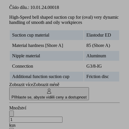
Číslo dílu.:
10.01.24.00018
High-Speed bell shaped suction cup for (oval) very dynamic
handling of smooth and oily workpieces
Suction cup material
Elastodur ED
Material hardness [Shore A]
85 (Shore A)
Nipple material
Aluminum
Connection
G3/8-IG
Additional function suction cup
Friction disc
Zobrazit více
Zobrazit méně
Přihlaste se, abyste viděli ceny a dostupnost
Množství
kus