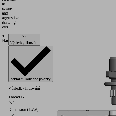
to
ozone
and
aggressive
drawing
oils
Nadstavba
Výsledky filtrování
Zobrazit ukončené položky
Výsledky filtrování
Thread G1
Dimension (LxW)