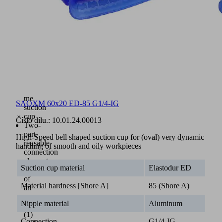
friction
disc
(ED-
65)
Insert
(3)
with
friction
disc
for
reinforcing
the
SAOXM 60x20 ED-85 G1/4-IG
suction
cup
Číslo dílu.:
10.01.24.00013
Two-
part,
High-Speed bell shaped suction cup for (oval) very dynamic
reusable
handling of smooth and oily workpieces
connection
element
Suction cup material
Elastodur ED
consisting
of
Material hardness [Shore A]
85 (Shore A)
an
upper
Nipple material
Aluminum
part
(1)
Connection
G1/4-IG