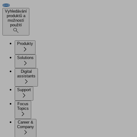
Vyhledávání
produktů a
možností
použití
Produkty
Solutions
Digital
assistants
Support
Focus
Topics
Career &
Company