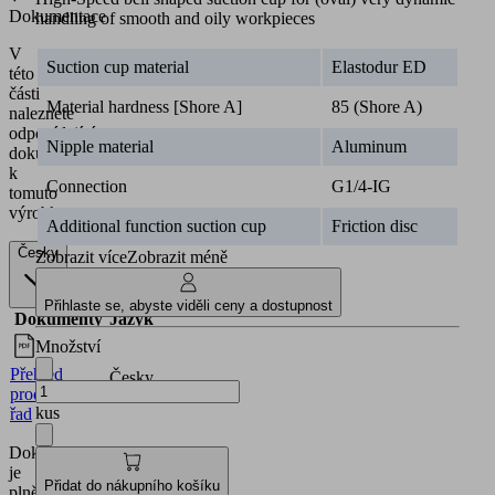
Dokumentace
handling of smooth and oily workpieces
V
Suction cup material
Elastodur ED
této
části
Material hardness [Shore A]
85 (Shore A)
naleznete
odpovídající
Nipple material
Aluminum
dokumentaci
k
Connection
G1/4-IG
tomuto
výrobku.
Additional function suction cup
Friction disc
Česky
Zobrazit více
Zobrazit méně
Přihlaste se, abyste viděli ceny a dostupnost
Dokumenty
Jazyk
Množství
Přehled
Česky
produktových
kus
řad
Dokumentace
je
Přidat do nákupního košíku
plně