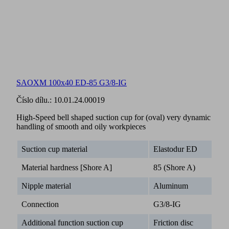
SAOXM 100x40 ED-85 G3/8-IG
Číslo dílu.:
10.01.24.00019
High-Speed bell shaped suction cup for (oval) very dynamic
handling of smooth and oily workpieces
Suction cup material
Elastodur ED
Material hardness [Shore A]
85 (Shore A)
Nipple material
Aluminum
Connection
G3/8-IG
Additional function suction cup
Friction disc