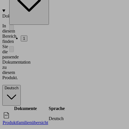
•
Faserverbund
Dokumentation
In
diesem
Bereich
1
finden
Sie
die
passende
Dokumentation
zu
diesem
Produkt.
Deutsch
Dokumente
Sprache
Deutsch
Produktfamilienübersicht