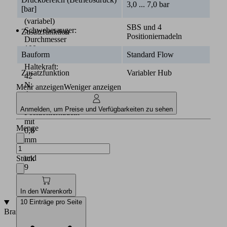
7
3,0 ... 7,0 bar
[bar]
mm
(variabel)
SBS und 4
Schwebesauger:
Zusatzfunktion
Positioniernadeln
Durchmesser
100
Bauform
Standard Flow
mm
Haltekraft:
Zusatzfunktion
Variabler Hub
42
N;
Mehr anzeigen
Weniger anzeigen
4
senkrechte
Anmelden, um Preise und Verfügbarkeiten zu sehen
Positioniernadeln
mit
Menge
0,8
mm
Durchmesser
und
Stück
9
mm
Nadelhub
In den Warenkorb
10 Einträge pro Seite
Branchen