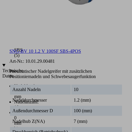
(4)
Druckluftanschlüsse
überkreuzende
Nadeln
ausfahren/einfahren
(3)
Druckluftanschluss
für
Schwebesauger
SBS
SNG-BV 10 1.2 V 100SF SBS-4POS
(5)
Art-Nr.:
10.01.29.00481
Technische
Pneumatischer Nadelgreifer mit zusätzlichen
Daten
Positioniernadeln und Schwebesaugerfunktion
Nadeldurchmesser:
Anzahl Nadeln
10
1,2
mm
Nadeldurchmesser
1.2 (mm)
Nadelanzahl:
10
Außendurchmesser D
100 (mm)
Nadelhub:
0
Nadelhub Z(NA)
7 (mm)
mm
bis
Druckbereich (Betriebsdruck)