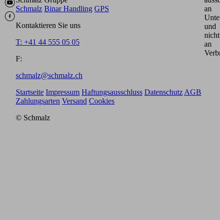
Schmalz
Binar Handling
GPS
an
Unte
Kontaktieren Sie uns
und
nicht
T: +41 44 555 05 05
an
Verb
F:
schmalz@schmalz.ch
Startseite
Impressum
Haftungsausschluss
Datenschutz
AGB
Zahlungsarten
Versand
Cookies
© Schmalz