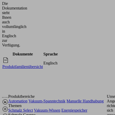
Die
Dokumentation
steht
Ihnen
auch
vollumfänglich
in
Englisch
zur
Verfügung.
Dokumente
Sprache
Englisch
Produktfamilienübersicht
Produktbereiche
Unse
Automation
Vakuum-Spanntechnik
Manuelle Handhabung
Ange
Themen
richt
Schmalz Select
Vakuum-Wissen
Energiespeicher
sich
Schmalz Gruppe
aussc