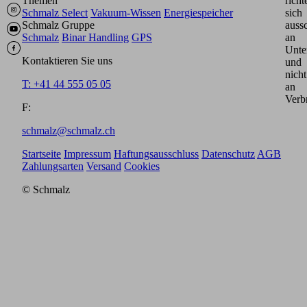
Themen
richt
Schmalz Select
Vakuum-Wissen
Energiespeicher
sich
Schmalz Gruppe
aussc
Schmalz
Binar Handling
GPS
an
Unte
Kontaktieren Sie uns
und
nicht
T: +41 44 555 05 05
an
Verb
F:
schmalz@schmalz.ch
Startseite
Impressum
Haftungsausschluss
Datenschutz
AGB
Zahlungsarten
Versand
Cookies
© Schmalz