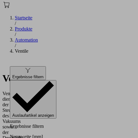
Startseite
/
Produkte
/
Automation
/
Ventile
Ventile
Ergebnisse filtern
Ventile
dienen
der
Steuerung
des
Auslaufartikel anzeigen
Vakuums
Ergebnisse filtern
sowie
der
Nennweite
[mm]
Druckluft.