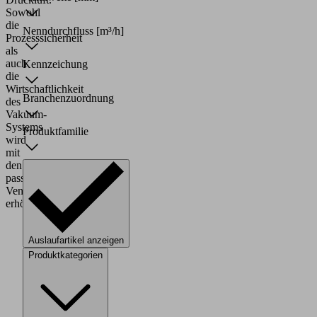
Sowohl
die
Nenndurchfluss
[m³/h]
Prozesssicherheit
als
auch
Kennzeichung
die
Wirtschaftlichkeit
Branchenzuordnung
des
Vakuum-
Systems
Produktfamilie
wird
mit
den
passenden
Ventilen
erhöht.
Auslaufartikel anzeigen
Produktkategorien