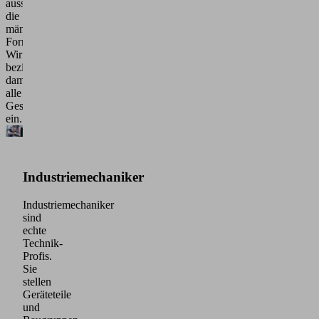
ausschließlich
die
männliche
Form.
Wir
beziehen
damit
alle
Geschlechter
ein.
Industriemechaniker
Industriemechaniker
sind
echte
Technik-
Profis.
Sie
stellen
Geräteteile
und