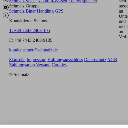
Schmalz Select
Vakuum-Wissen
Energiespeicher
sich
Schmalz Gruppe
aussc
Schmalz
Binar Handling
GPS
an
Unte
Kontaktieren Sie uns
und
nicht
T: +49 7443 2403-105
an
Verb
F: +49 7443 2403-9105
kundencenter@schmalz.de
Startseite
Impressum
Haftungsausschluss
Datenschutz
AGB
Zahlungsarten
Versand
Cookies
© Schmalz