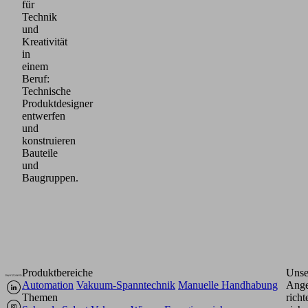
für
Technik
und
Kreativität
in
einem
Beruf:
Technische
Produktdesigner
entwerfen
und
konstruieren
Bauteile
und
Baugruppen.
Produktbereiche
Unse
Automation
Vakuum-Spanntechnik
Manuelle Handhabung
Ange
Themen
richt