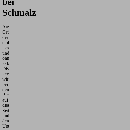
bei
Schmalz
Aus
Gründen
der
einfacheren
Lesbarkeit
und
ohne
jede
Diskriminierungsabsicht
verwenden
wir
bei
den
Berufsbezeichnungen
auf
dieser
Seite
und
den
Unterseiten