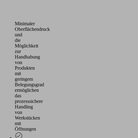
bestückten
Leiterplatten
Minimaler
Oberflächendruck
und
die
Möglichkeit
zur
Handhabung
von
Produkten
mit
geringem
Belegungsgrad
ermöglichen
das
prozesssichere
Handling
von
Werkstücken
mit
Öffnungen