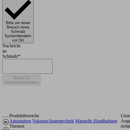
Bitte um einen
Besuch eines
Schmalz
Systemberaters
vor Ort
Nachricht
an
Schmalz*
Weiter Zu
Unternehmensdaten
Produktbereiche
Unse
Automation
Vakuum-Spanntechnik
Manuelle Handhabung
Ange
Themen
richt