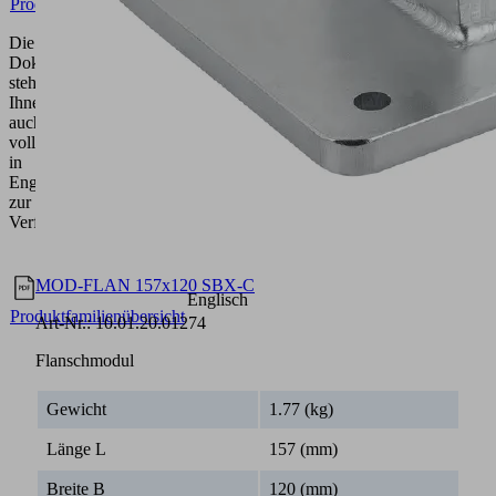
Produktfamilienübersicht
Die
Dokumentation
steht
Ihnen
auch
vollumfänglich
in
Englisch
zur
Verfügung.
Dokumente
Sprache
MOD-FLAN 157x120 SBX-C
Englisch
Produktfamilienübersicht
Art-Nr.:
10.01.20.01274
Flanschmodul
Gewicht
1.77 (kg)
Länge L
157 (mm)
Breite B
120 (mm)