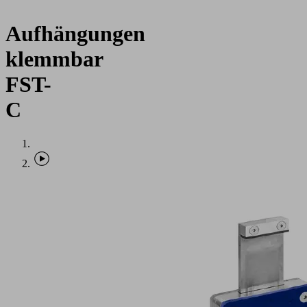
Aufhängungen
klemmbar
FST-
C
Anwendung
Klemmbare