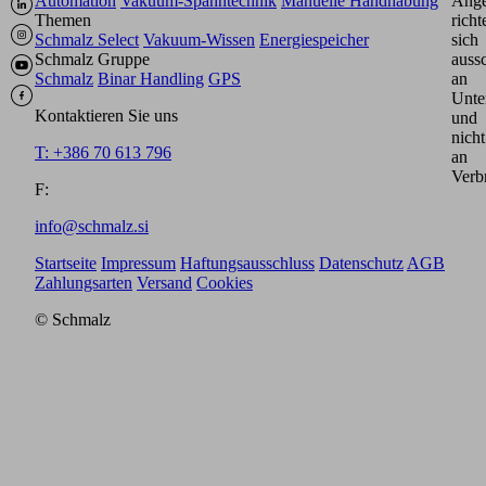
Automation
Vakuum-Spanntechnik
Manuelle Handhabung
Ange
Themen
richt
Schmalz Select
Vakuum-Wissen
Energiespeicher
sich
Schmalz Gruppe
aussc
Schmalz
Binar Handling
GPS
an
Unte
Kontaktieren Sie uns
und
nicht
T: +386 70 613 796
an
Verb
F:
info@schmalz.si
Startseite
Impressum
Haftungsausschluss
Datenschutz
AGB
Zahlungsarten
Versand
Cookies
© Schmalz