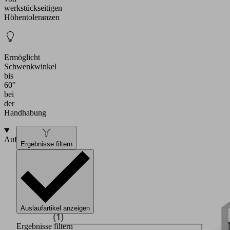
werkstückseitigen
Höhentoleranzen
Ermöglicht
Schwenkwinkel
bis
60°
bei
der
Handhabung
Aufbau
Ergebnisse filtern
Auslaufartikel anzeigen
Ergebnisse filtern