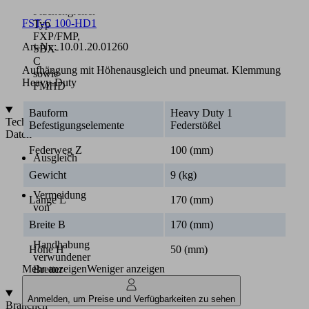
Flächengreifer
FST-C 100-HD1
Typ
FXP/FMP,
Art-Nr.:
10.01.20.01260
SBX-
C
Aufhängung mit Höhenausgleich und pneumat. Klemmung
sowie
Heavy-Duty
FMHD
Bauform
Heavy Duty 1
Technische
Befestigungselemente
Federstößel
Daten
Federweg Z
100 (mm)
Ausgleich
von
Gewicht
9 (kg)
Höhendifferenzen
Vermeidung
Länge L
170 (mm)
von
Abschäleffekten
Breite B
170 (mm)
bei
Handhabung
Höhe H
50 (mm)
verwundener
Mehr anzeigen
Weniger anzeigen
Bretter
Anmelden, um Preise und Verfügbarkeiten zu sehen
Branchen