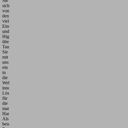
Sie
sich
von
den
vielfältigen
Einsatzgebieten
und
Highlights
überzeugen.
Tauchen
Sie
mit
uns
ein
in
die
Welt
innovativer
Lösungen
für
die
manuelle
Handhabung.
Als
besonderes