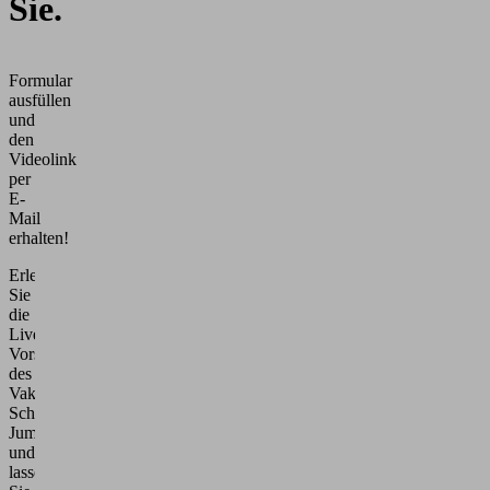
Sie.
Formular
ausfüllen
und
den
Videolink
per
E-
Mail
erhalten!
Erleben
Sie
die
Live-
Vorstellung
des
Vakuum-
Schlauchhebers
JumboFlex
und
lassen