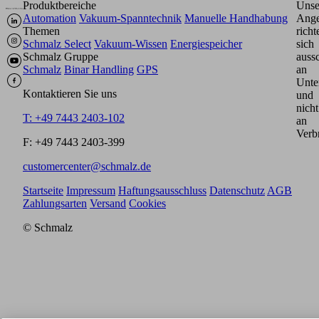
Produktbereiche
Unse
Automation
Vakuum-Spanntechnik
Manuelle Handhabung
Ange
Themen
richt
Schmalz Select
Vakuum-Wissen
Energiespeicher
sich
Schmalz Gruppe
aussc
Schmalz
Binar Handling
GPS
an
Unte
Kontaktieren Sie uns
und
nicht
T: +49 7443 2403-102
an
Verb
F: +49 7443 2403-399
customercenter@schmalz.de
Startseite
Impressum
Haftungsausschluss
Datenschutz
AGB
Zahlungsarten
Versand
Cookies
© Schmalz