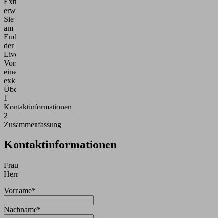
Extra
erwartet
Sie
am
Ende
der
Live-
Vorstellung
eine
exklusive
Überraschung!
1
Kontaktinformationen
2
Zusammenfassung
Kontaktinformationen
Frau
Herr
Vorname*
Nachname*