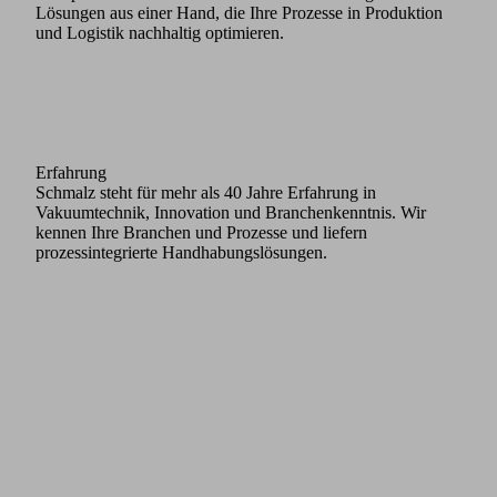
Lösungen aus einer Hand, die Ihre Prozesse in Produktion
und Logistik nachhaltig optimieren.
Komplettanbieter
Als einziger Partner deckt Schmalz die gesamte moderne
Handhabungstechnik ab. Dazu gehören stationäre und
mobile Hebegeräte, präzise Seilbalancer, Kransysteme,
Exoskelette und mobile Fördersysteme. Als
Komplettanbieter liefert Schmalz individuell abgestimmte
Lösungen aus einer Hand, die Ihre Prozesse in Produktion
und Logistik nachhaltig optimieren.