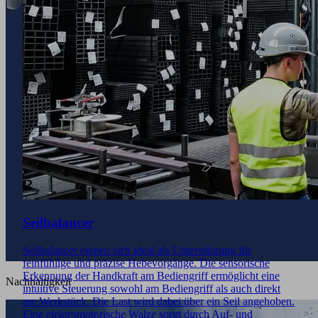
Seilbalancer
Seilbalancer eignen sich ideal als Unterstützung für
feinfühlige und präzise Hebevorgänge. Die sensorische
Erkennung der Handkraft am Bediengriff ermöglicht eine
Nachhaltigkeit
intuitive Steuerung sowohl am Bediengriff als auch direkt
am Werkstück. Die Last wird dabei über ein Seil angehoben.
Eine elektromotorische Walze sorgt durch Auf- und