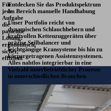
Für
Entdecken Sie das Produktspektrum
jede
im Bereich manuelle Handhabung
Aufgabe
Unser Portfolio reicht von
die
dynamischen Schlauchhebern und
passende
kraftvollen Kettenzuggeräten über
Lösung:
präzise Seilbalancer und
ergonomisch,
leichtgängige Kransysteme bis hin zu
sicher,
körpergetragenen Assistenzsystemen.
effizient
Alles nahtlos integrierbar in eine
Vielzahl innerbetrieblicher Prozesse
in unterschiedlichen Branchen.