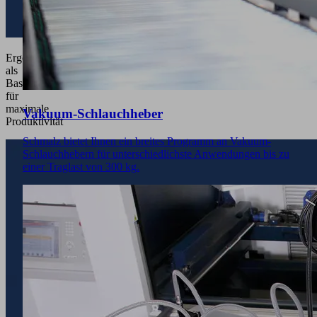
Ergonomie
als
Basis
für
maximale
Vakuum-Schlauchheber
Produktivität
Schmalz bietet Ihnen ein breites Programm an Vakuum-
Schlauchhebern für unterschiedlichste Anwendungen bis zu
einer Traglast von 300 kg.