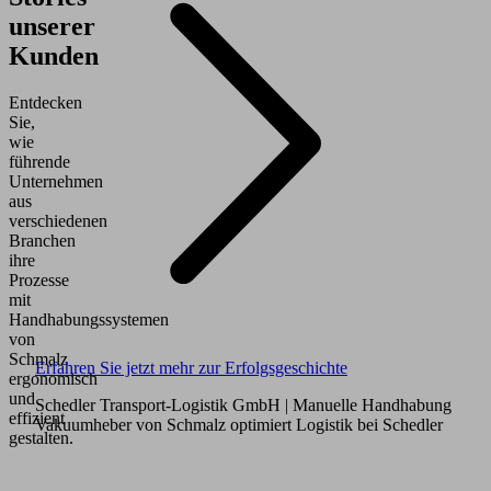
unserer
Kunden
Entdecken
Sie,
wie
führende
Unternehmen
aus
verschiedenen
Branchen
ihre
Prozesse
mit
Handhabungssystemen
von
Schmalz
Erfahren Sie jetzt mehr zur Erfolgsgeschichte
ergonomisch
und
Schedler Transport-Logistik GmbH
| Manuelle Handhabung
effizient
Vakuumheber von Schmalz optimiert Logistik bei Schedler
gestalten.