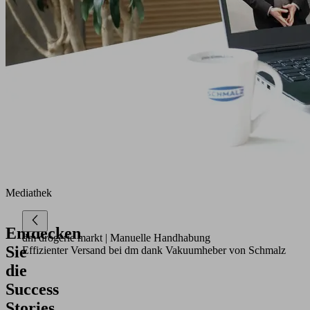
Mediathek
Entdecken
dm drogerie markt
| Manuelle Handhabung
Sie
Effizienter Versand bei dm dank Vakuumheber von Schmalz
die
Success
Stories