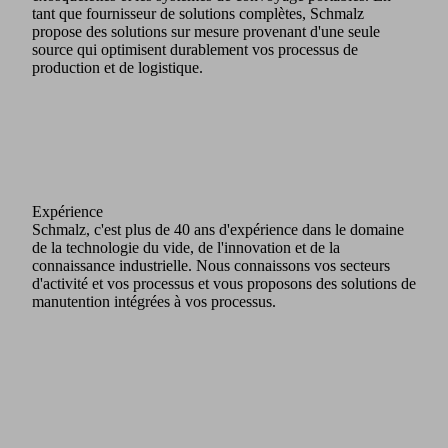
tant que fournisseur de solutions complètes, Schmalz
propose des solutions sur mesure provenant d'une seule
source qui optimisent durablement vos processus de
production et de logistique.
Fournisseur de solutions complètes
En tant qu'unique partenaire, Schmalz couvre toute la
gamme des techniques de manutention modernes. Cela
comprend les appareils de levage fixes et mobiles, les palans
intelligents de précision, les systèmes de potence, les
exosquelettes et les systèmes de convoyage portables. En
tant que fournisseur de solutions complètes, Schmalz
propose des solutions sur mesure provenant d'une seule
source qui optimisent durablement vos processus de
production et de logistique.