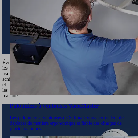
Éviter
les
risques
sanitaires
et
les
maladies
Palonniers à ventouses VacuMaster
Les palonniers à ventouses de Schmalz vous permettent de
déplacer de manière ergonomique et fiable des charges de
plusieurs tonnes.