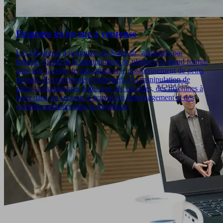
Poignées de levage à ventouse
Les élévateurs à ventouses de Schmalz, alimentés par
batterie, facilitent la manipulation de plaques en grand format
ainsi que la pose, le placement et le positionnement de petits
formats. Ils conviennent également à la manipulation de
pièces volumineuses telles que des meubles, des machines à
laver dans les secteurs d'activité du déménagement et des
conditionnements dans la logistique.