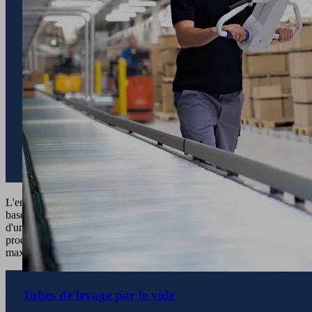
L'ergonomie,
base
d'une
productivité
maximale
Tubes de levage par le vide