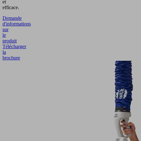
et
efficace.
Demande
d'informations
sur
le
produit
Télécharger
la
brochure