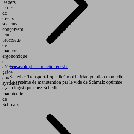
leaders
issues
de
divers
secteurs
conçoivent
leurs
processus
de
manière
ergonomique
et
En savoir plus sur cette réussite
efficace
grâce
Schedler Transport-Logistik GmbH
| Manipulation manuelle
aux
Le système de manutention par le vide de Schmalz optimise
systèmes
la logistique chez Schedler
de
manutention
de
Schmalz.