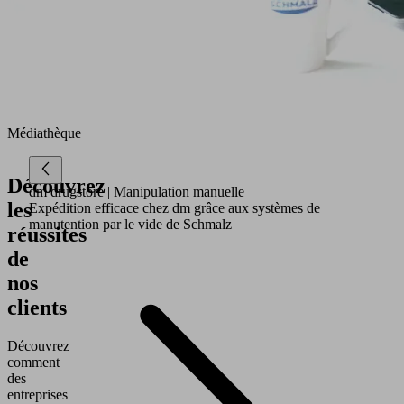
Médiathèque
Découvrez
dm drugstore
| Manipulation manuelle
les
Expédition efficace chez dm grâce aux systèmes de
manutention par le vide de Schmalz
réussites
de
nos
clients
Découvrez
comment
des
entreprises