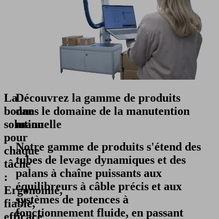
La
Découvrez la gamme de produits
bonne
dans le domaine de la manutention
solution
manuelle
pour
Notre gamme de produits s'étend des
chaque
tubes de levage dynamiques et des
tâche
palans à chaîne puissants aux
:
équilibreurs à câble précis et aux
Ergonomie,
systèmes de potences à
fiable,
fonctionnement fluide, en passant
efficace