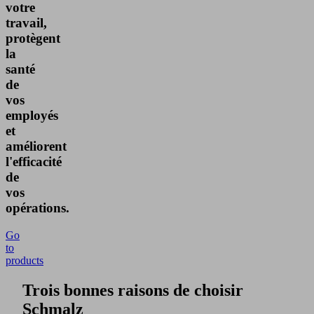
votre
travail,
protègent
la
santé
de
vos
employés
et
améliorent
l'efficacité
de
vos
opérations.
Go
to
products
Trois bonnes raisons de choisir
Schmalz