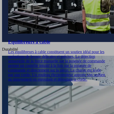
Equilibreurs à cable
Durabilité
Les equilibreurs à cable constituent un soutien idéal pour les
opérations de levage délicates et précises. La détection
sensorielle de la force manuelle sur la poignée de commande
permet un contrôle intuitif à la fois sur la poignée de
commande et directement sur la pièce. La charge est levée
par une corde. Un rouleau électromoteur apporte son soutien
au mouvement en enroulant et déroulant la corde.