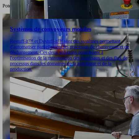
Potences
Systèmes de convoyeurs mobiles
Restuff-it™ et Destuff-it™ sont des systèmes permettant
d'automatiser partiellement les processus de chargement et de
déchargement. Ces deux solutions contribuent à
l'optimisation de la manutention des matériaux et des flux de
processus dans les domaines de la logistique et de la
production.