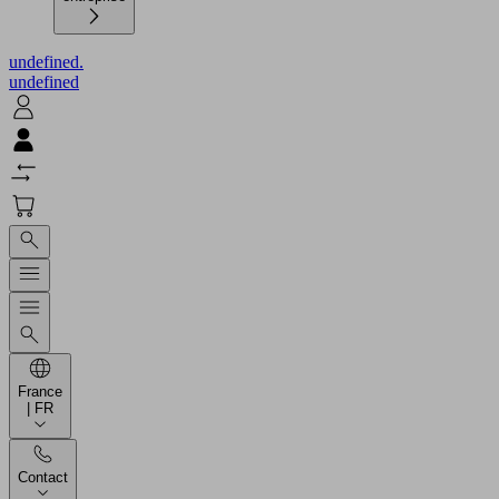
undefined.
undefined
France
| FR
Contact