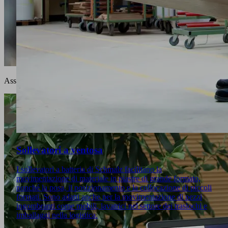
Assistenza
Sollevatori a ventosa
I sollevatori a batteria di Schmalz facilitano la
movimentazione di materiale in piastre di grande formato,
nonché la posa, il posizionamento e la collocazione di piccoli
formati. Sono adatti anche per la movimentazione di pezzi
ingombranti come mobili, lavatrici nel settore dei traslochi e
imballaggi nella logistica.