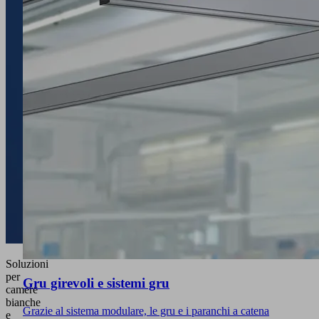
Soluzioni
per
Gru girevoli e sistemi gru
camere
bianche
Grazie al sistema modulare, le gru e i paranchi a catena
e