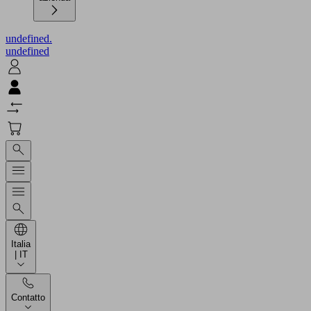
undefined.
undefined
Italia
| IT
Contatto