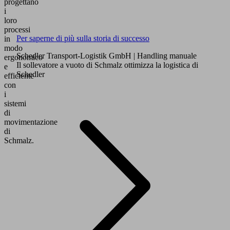
progettano
i
loro
processi
Per saperne di più sulla storia di successo
in
modo
Schedler Transport-Logistik GmbH
| Handling manuale
ergonomico
Il sollevatore a vuoto di Schmalz ottimizza la logistica di
e
Schedler
efficiente
con
i
sistemi
di
movimentazione
di
Schmalz.