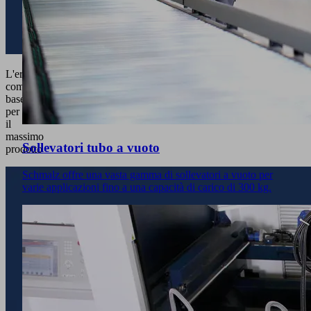
L'ergonomia
come
base
per
il
massimo
Sollevatori tubo a vuoto
prodotto
Schmalz offre una vasta gamma di sollevatori a vuoto per
varie applicazioni fino a una capacità di carico di 300 kg.