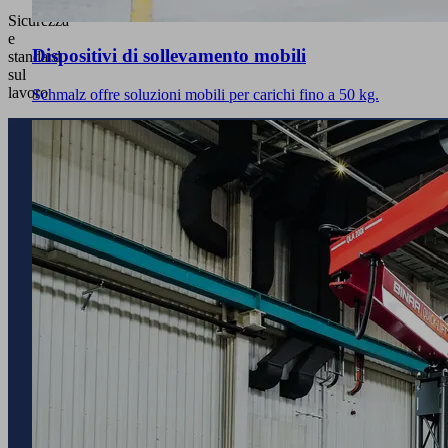
Sicurezza
e
Dispositivi di sollevamento mobili
standard
sul
lavoro
Schmalz offre soluzioni mobili per carichi fino a 50 kg.