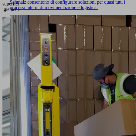
Schmalz consentono di configurare soluzioni per quasi tutti i
superfici
processi interni di movimentazione e logistica.
igieniche