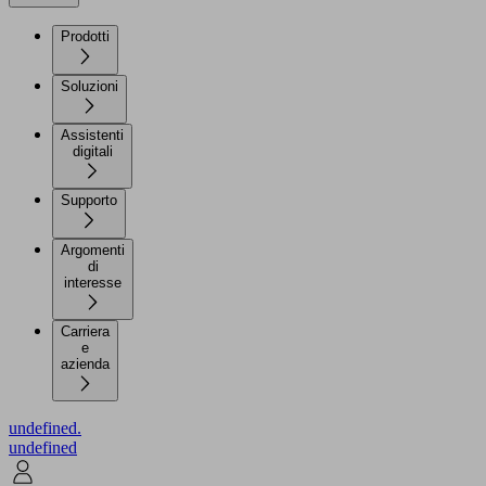
Prodotti
Soluzioni
Assistenti
digitali
Supporto
Argomenti
di
interesse
Carriera
e
azienda
undefined.
undefined