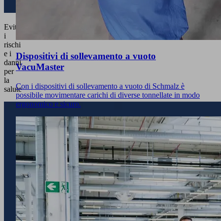
Evitare
i
rischi
e i
Dispositivi di sollevamento a vuoto
danni
VacuMaster
per
la
Con i dispositivi di sollevamento a vuoto di Schmalz è
salute
possibile movimentare carichi di diverse tonnellate in modo
ergonomico e sicuro.