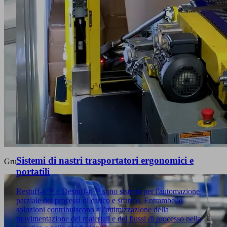
Sistemi di nastri trasportatori ergonomici e
Gru
portatili
Restuff-it™ e Destuff-it™ sono sistemi per l'automazione
parziale dei processi di carico e scarico. Entrambe le
soluzioni contribuiscono all'ottimizzazione della
movimentazione dei materiali e dei flussi di processo nella