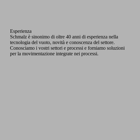
Fornitore di soluzioni complete
Come unico partner, Schmalz copre l'intera gamma delle
moderne tecnologie di movimentazione. Questa comprende
dispositivi di sollevamento fissi e mobili, precisi dispositivi di
sollevamento intelligenti, sistemi di gru, esoscheletri e sistemi
di nastro trasportatore ergonomici e portatili. In qualità di
fornitore di soluzioni complete, Schmalz offre soluzioni
personalizzate da un unico fornitore che ottimizzano in modo
sostenibile i processi produttivi e di logistica.