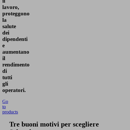
il
lavoro,
proteggono
la
salute
dei
dipendenti
e
aumentano
il
rendimento
di
tutti
gli
operatori.
Go
to
products
Tre buoni motivi per scegliere