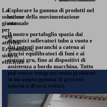
La
Esplorare la gamma di prodotti nel
soluzione
settore della movimentazione
giusta
manuale
per
Il nostro portafoglio spazia dai
ogni
dinamici sollevatori tubo a vuoto e
attività:
dai potenti paranchi a catena ai
Ergonomico,
precisi equilibratori di funi e ai
sicuro,
sistemi gru, fino ai dispositivi di
efficiente
assistenza a bordo macchina. Tutto
può essere integrato senza problemi
in un'ampia gamma di processi
interni a diversi settori.