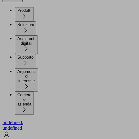
Prodotti
Soluzioni
Assistenti
digitali
Supporto
Argomenti
di
interesse
Carriera
e
azienda
undefined.
undefined