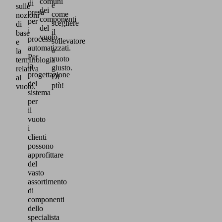
comuni
di
e
sulle
dei
presa
come
nozioni
componenti
per
scegliere
di
del
i
il
base
vuoto.
processi
sollevatore
e
automatizzati.
a
la
Per
vuoto
terminologia
la
giusto.
relativa
progettazione
Di
al
del
più!
vuoto.
sistema
per
il
vuoto
i
clienti
possono
approfittare
del
vasto
assortimento
di
componenti
dello
specialista