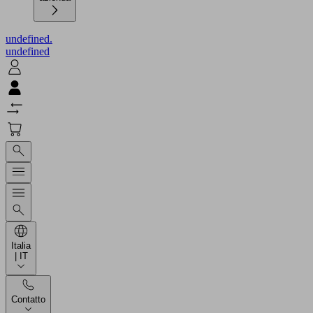
undefined.
undefined
Italia
| IT
Contatto