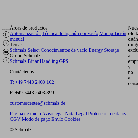
Áreas de productos
Nues
Automatización
Técnica de fijación por vacío
Manipulación
ofert
manual
están
Temas
dirig
Schmalz Select
Conocimientos de vacío
Energy Storage
excl
Grupo Schmalz
a
Schmalz
Binar Handling
GPS
empr
y
Contáctenos
no
a
T: +49 7443 2403-102
cons
F: +49 7443 2403-399
customercenter@schmalz.de
Página de inicio
Aviso legal
Nota Legal
Protección de datos
CGV
Modo de pago
Envío
Cookies
© Schmalz