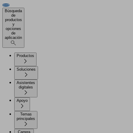
Búsqueda
de
productos
y
opciones
de
aplicación
Productos
Soluciones
Asistentes
digitales
Apoyo
Temas
principales
Carrera