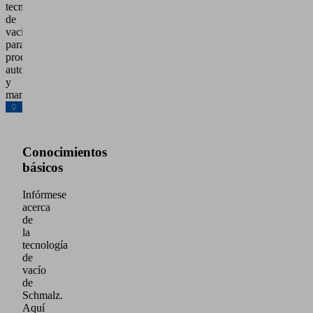
tecnología
de
vacío
para
procesos
automatizados
y
manuales.
Conocimientos
básicos
Infórmese
acerca
de
la
tecnología
de
vacío
de
Schmalz.
Aquí