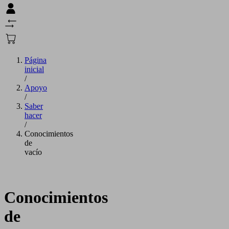
Página
inicial
/
Apoyo
/
Saber
hacer
/
Conocimientos
de
vacío
Conocimientos
de