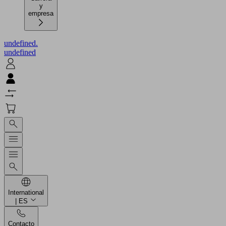
y
empresa
undefined.
undefined
International
| ES
Contacto