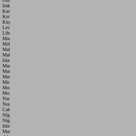
Guinea,
Irak,
Kazajistán,
Kenia,
Kirguistán,
Lesoto,
Liberia,
Madagascar,
Malaui,
Maldivas,
Malí,
Islas
Marshall,
Mauritania,
Mauricio,
Micronesia,
Mongolia,
Mozambique,
Namibia,
Nueva
Caledonia,
Níger,
Nigeria,
Islas
Marianas