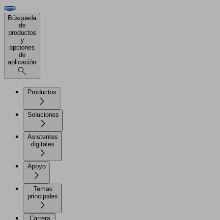
Búsqueda
de
productos
y
opciones
de
aplicación
Productos
Soluciones
Asistentes
digitales
Apoyo
Temas
principales
Carrera