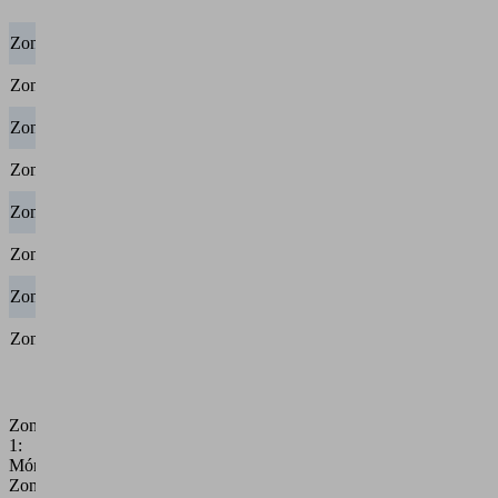
kg
kg
kg
35,70
80,20
Zona 1
25,90 €
€
€
41,20
115,70
Zona 2
28,60 €
€
€
57,00
126,60
Zona 3
37,80 €
€
€
98,20
159,30
Zona 4
68,10 €
€
€
54,10
114,30
Zona 5
37,80 €
€
€
63,90
104,50
Zona 6
42,70 €
€
€
68,00
282,50
Zona 7
43,10 €
€
€
204,50
278,80
Zona 8
139,20 €
€
€
Zona
1:
Mónaco
Zona