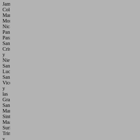
Jamaica,
Colombia,
Martinica,
Montserrat,
Nicaragua,
Panamá,
Paraguay,
San
Cristóbal
y
Nieves,
Santa
Lucía,
San
Vicente
y
las
Granadinas,
San
Martín,
Sint
Maarten,
Surinam,
Trinidad
y