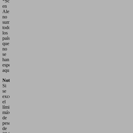
*Schmalz
en
Alemania
no
suministrará
todos
los
países
que
no
se
han
especificado
aquí.
Nota:
Si
se
excede
el
límite
máximo
de
peso
de