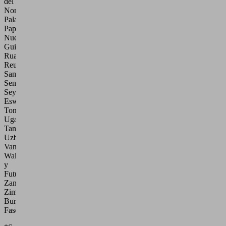
del
Norte,
Palau,
Papúa
Nueva
Guinea,
Ruanda,
Reunión,
Samoa,
Senegal,
Seychelles,
Eswatini,
Tonga,
Uganda,
Tanzania,
Uzbekistán,
Vanuatu,
Wallis
y
Futuna,
Zambia,
Zimbabue,
Burkina
Faso