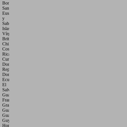
Bonaire,
San
Eustaquio
y
Saba,
Islas
Vírgenes
Británicas,
Chile,
Costa
Rica,
Curazao,
Dominica,
República
Dominicana,
Ecuador,
El
Salvador,
Guayana
Francesa,
Granada,
Guadalupe,
Guatemala,
Guyana,
Honduras,