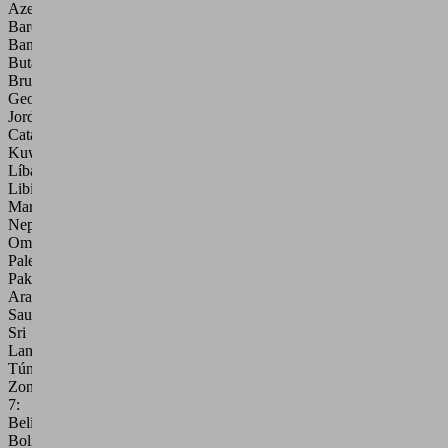
Azerbaiyán,
Baréin,
Bangladés,
Bután,
Brunei,
Georgia,
Jordania,
Catar,
Kuwait,
Líbano,
Libia,
Marruecos,
Nepal,
Omán,
Palestina,
Pakistán,
Arabia
Saudí,
Sri
Lanka,
Túnez
Zona
7:
Belice,
Bolivia,