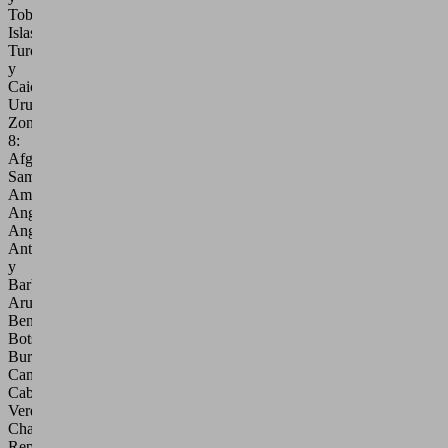
Tobago,
Islas
Turcas
y
Caicos,
Uruguay
Zona
8:
Afganistán,
Samoa
Americana,
Angola,
Anguila,
Antigua
y
Barbuda,
Aruba,
Benín,
Botsuana,
Burundi,
Camerún,
Cabo
Verde,
Chad,
República