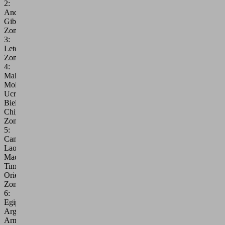
2:
Andorra,
Gibraltar
Zona
3:
Letonia
Zona
4:
Malta,
Moldavia,
Ucrania,
Bielorrusia,
Chipre
Zona
5:
Camboya,
Laos,
Macao,
Timor
Oriental
Zona
6:
Egipto,
Argelia,
Armenia,