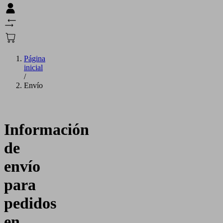
Página
inicial
/
Envío
Información
de
envío
para
pedidos
en