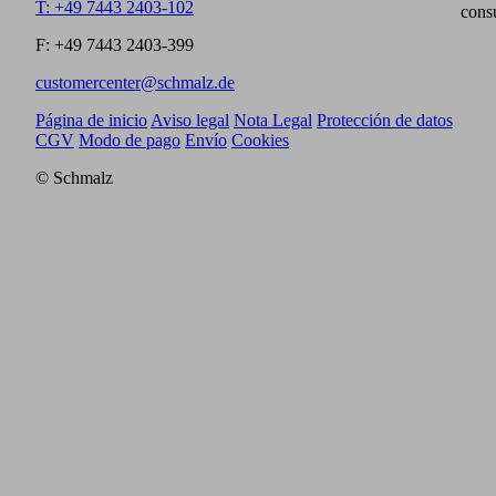
T: +49 7443 2403-102
cons
F: +49 7443 2403-399
customercenter@schmalz.de
Página de inicio
Aviso legal
Nota Legal
Protección de datos
CGV
Modo de pago
Envío
Cookies
© Schmalz