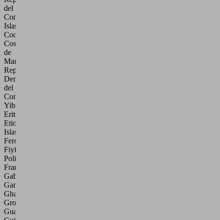
del
Congo,
Islas
Cook,
Costa
de
Marfil,
República
Democrática
del
Congo,
Yibuti,
Eritrea,
Etiopía,
Islas
Feroe,
Fiyi,
Polinesia
Francesa,
Gabón,
Gambia,
Ghana,
Groenlandia,
Guam,