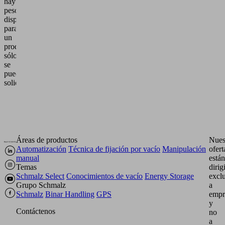
hay
peso
disponible
para
un
producto,
sólo
se
puede
solicitarlo.
Áreas de productos
Nues
Automatización
Técnica de fijación por vacío
Manipulación
ofert
manual
están
Temas
dirig
Schmalz Select
Conocimientos de vacío
Energy Storage
excl
Grupo Schmalz
a
Schmalz
Binar Handling
GPS
empr
y
Contáctenos
no
a