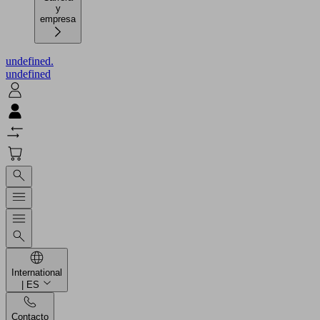
y
empresa
undefined.
undefined
International
| ES
Contacto