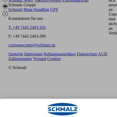
Schmalz Select
Vakuum-Wissen
Energiespeicher
sich
Schmalz Gruppe
aussc
Schmalz
Binar Handling
GPS
an
Unte
Kontaktieren Sie uns
und
nicht
T: +49 7443 2403-102
an
Verb
F: +49 7443 2403-399
customercenter@schmalz.de
Startseite
Impressum
Haftungsausschluss
Datenschutz
AGB
Zahlungsarten
Versand
Cookies
© Schmalz