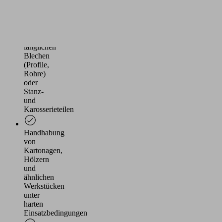
Handhabung
von
geölten
oder
gewölbten,
länglichen
Blechen
(Profile,
Rohre)
oder
Stanz-
und
Karosserieteilen
Handhabung
von
Kartonagen,
Hölzern
und
ähnlichen
Werkstücken
unter
harten
Einsatzbedingungen