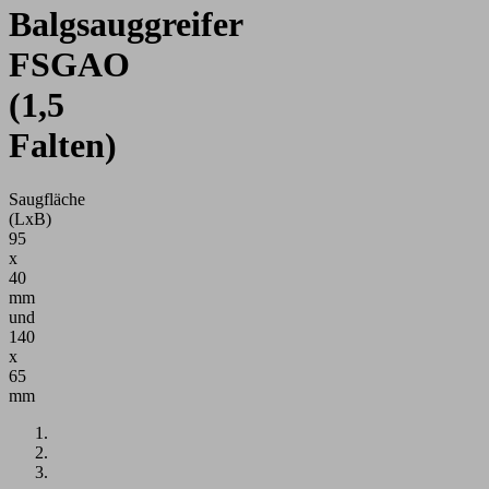
Balgsauggreifer
FSGAO
(1,5
Falten)
Saugfläche
(LxB)
95
x
40
mm
und
140
x
65
mm