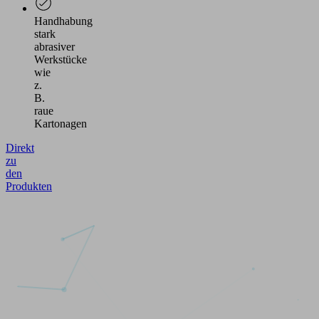
Handhabung
stark
abrasiver
Werkstücke
wie
z.
B.
raue
Kartonagen
Direkt
zu
den
Produkten