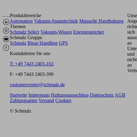
Produktbereiche
Unse
Automation
Vakuum-Spanntechnik
Manuelle Handhabung
Ange
Themen
richt
Schmalz Select
Vakuum-Wissen
Energiespeicher
sich
Schmalz Gruppe
aussc
Schmalz
Binar Handling
GPS
an
Unte
Kontaktieren Sie uns
und
nicht
T: +49 7443 2403-102
an
Verb
F: +49 7443 2403-399
customercenter@schmalz.de
Startseite
Impressum
Haftungsausschluss
Datenschutz
AGB
Zahlungsarten
Versand
Cookies
© Schmalz