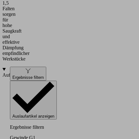
1,5
Falten
sorgen
für
hohe
Saugkraft
und
effektive
Dämpfung
empfindlicher
Werkstücke
Aufbau
Ergebnisse filtern
Auslaufartikel anzeigen
Ergebnisse filtern
Gewinde G1