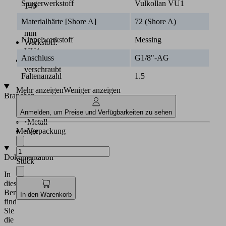
Saugerwerkstoff
Vulkollan VU1
140
x
Materialhärte [Shore A]
72 (Shore A)
65
mm
Nippelwerkstoff
Messing
Werkstoff:
VU1
Anschluss
G1/8"-AG
Anschlussplatte
verschraubt
Faltenanzahl
1.5
Mehr anzeigen
Weniger anzeigen
Branchen
•
Automobil
Anmelden, um Preise und Verfügbarkeiten zu sehen
•
Metall
•
Verpackung
Menge
Dokumentation
Stück
In
diesem
Bereich
In den Warenkorb
finden
Sie
die