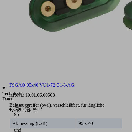
hält
auch
bei
schwersten
Belastungen
Bei
Verschleiß
ist
es
möglich,
den
Sauger
separat
zu
wechseln
FSGAO 95x40 VU1-72 G1/8-AG
Technische
Art-Nr.:
10.01.06.00503
Daten
Balgsauggreifer (oval), verschleißfest, für längliche
Abmessungen:
Werkstücke
95
x
Abmessung (LxB)
95 x 40
40
und