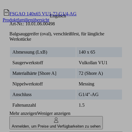
Dokumente
Sprache
FSGAO 140x65 VU1-72 G1/4-AG
Englisch
Produktfamilienübersicht
Art-Nr.:
10.01.06.00498
Balgsauggreifer (oval), verschleißfest, für längliche
Werkstücke
Abmessung (LxB)
140 x 65
Saugerwerkstoff
Vulkollan VU1
Materialhärte [Shore A]
72 (Shore A)
Nippelwerkstoff
Messing
Anschluss
G1/4"-AG
Faltenanzahl
1.5
Mehr anzeigen
Weniger anzeigen
Anmelden, um Preise und Verfügbarkeiten zu sehen