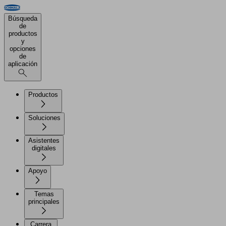
Búsqueda
de
productos
y
opciones
de
aplicación
Productos
Soluciones
Asistentes
digitales
Apoyo
Temas
principales
Carrera