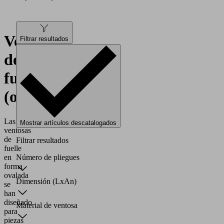
Ventosas
Filtrar resultados
de
fuelle
(ovalada)
Las
Mostrar artículos descatalogados
ventosas
de
Filtrar resultados
fuelle
en
Número de pliegues
forma
ovalada
Dimensión (LxAn)
se
han
diseñado
Material de ventosa
para
piezas