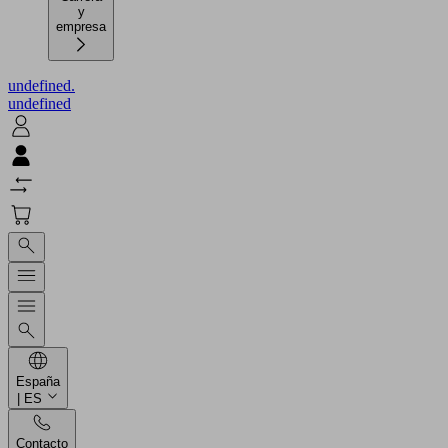
y
empresa
undefined.
undefined
España
| ES
Contacto