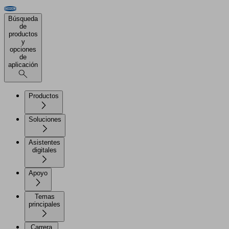
Búsqueda
de
productos
y
opciones
de
aplicación
Productos
Soluciones
Asistentes
digitales
Apoyo
Temas
principales
Carrera