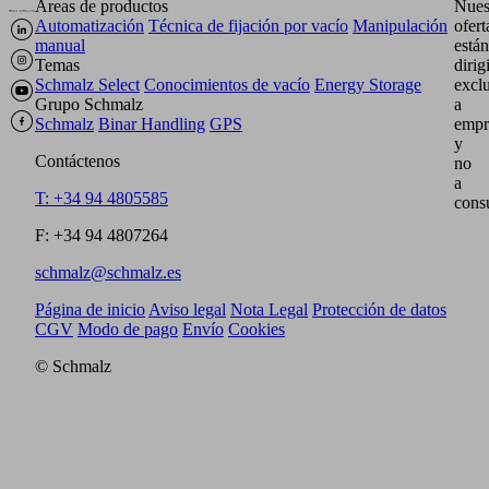
Áreas de productos
Nues
Automatización
Técnica de fijación por vacío
Manipulación
ofert
manual
están
Temas
dirig
Schmalz Select
Conocimientos de vacío
Energy Storage
excl
Grupo Schmalz
a
Schmalz
Binar Handling
GPS
empr
y
Contáctenos
no
a
T: +34 94 4805585
cons
F: +34 94 4807264
schmalz@schmalz.es
Página de inicio
Aviso legal
Nota Legal
Protección de datos
CGV
Modo de pago
Envío
Cookies
© Schmalz