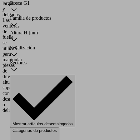
Rosca G1
largas
y
delgadas.
Familia de productos
Las
ventosas
de
Altura H
[mm]
fuelle
se
Señalización
utilizan
para
manipular
Sectores
piezas
de
diferentes
alturas,
superficies
con
desniveles
o
delicadas.
Mostrar artículos descatalogados
Categorías de productos