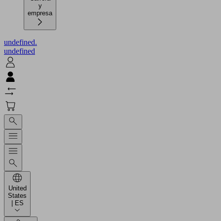
y
empresa
undefined.
undefined
United
States
| ES