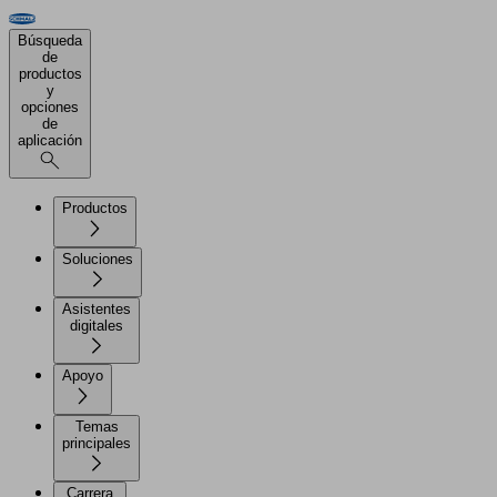
Búsqueda
de
productos
y
opciones
de
aplicación
Productos
Soluciones
Asistentes
digitales
Apoyo
Temas
principales
Carrera