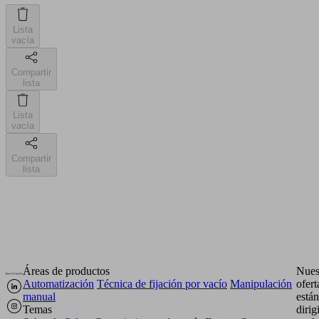
Lista
vacía
Compartir
lista
Lista
vacía
Compartir
lista
Áreas de productos
Nues
Automatización
Técnica de fijación por vacío
Manipulación
ofert
manual
están
Temas
dirig