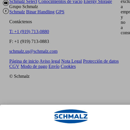
Schmalz Select
Conocimientos de vacío
Energy Storage
excl
Grupo Schmalz
a
Schmalz
Binar Handling
GPS
empr
y
Contáctenos
no
a
T: +1 (919) 713-0880
cons
F: +1 (919) 713-0883
schmalz.us@schmalz.com
Página de inicio
Aviso legal
Nota Legal
Protección de datos
CGV
Modo de pago
Envío
Cookies
© Schmalz