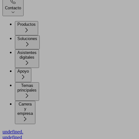
Contacto
Productos
Soluciones
Asistentes
digitales
Apoyo
Temas
principales
Carrera
y
empresa
undefined.
undefined