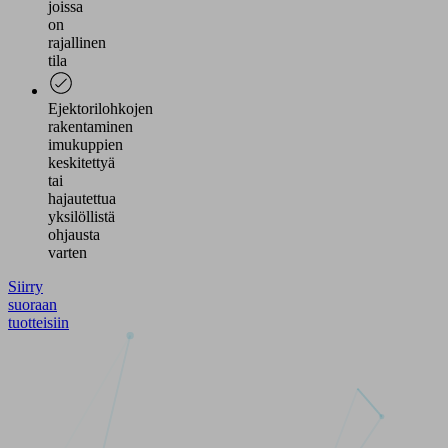
joissa
on
rajallinen
tila
Ejektorilohkojen
rakentaminen
imukuppien
keskitettyä
tai
hajautettua
yksilöllistä
ohjausta
varten
Siirry
suoraan
tuotteisiin