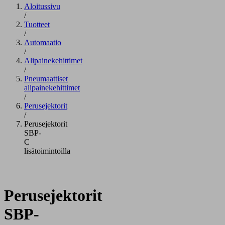
Aloitussivu
/
Tuotteet
/
Automaatio
/
Alipainekehittimet
/
Pneumaattiset
alipainekehittimet
/
Perusejektorit
/
Perusejektorit
SBP-
C
lisätoimintoilla
Perusejektorit
SBP-