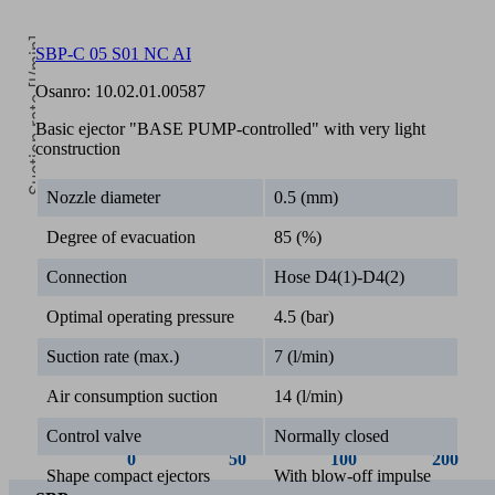
Suction rate [l/min]
SBP-C 05 S01 NC AI
Osanro:
10.02.01.00587
Basic ejector "BASE PUMP-controlled" with very light
construction
0
Nozzle diameter
0.5 (mm)
Vacuum [mbar]
Degree of evacuation
85 (%)
Connection
Hose D4(1)-D4(2)
Optimal operating pressure
4.5 (bar)
Suction rate (max.)
7 (l/min)
Air consumption suction
14 (l/min)
0
50
100
200
Control valve
Normally closed
SBP-
Shape compact ejectors
With blow-off impulse
7,00
6,20
5,30
4,50
C 05