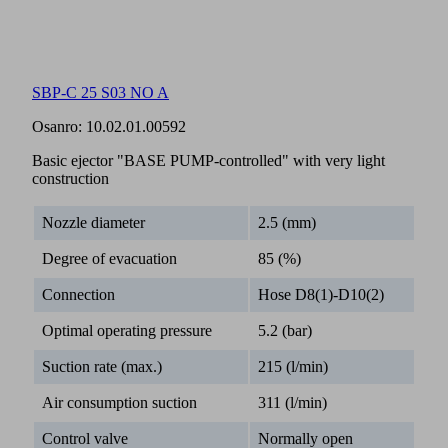
SBP-C 25 S03 NO A
Osanro:
10.02.01.00592
Basic ejector "BASE PUMP-controlled" with very light
construction
Nozzle diameter
2.5 (mm)
Degree of evacuation
85 (%)
Connection
Hose D8(1)-D10(2)
Optimal operating pressure
5.2 (bar)
Suction rate (max.)
215 (l/min)
Air consumption suction
311 (l/min)
Control valve
Normally open