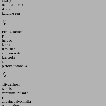
tasoa)
minimaaliseen
ilman
kulutukseen
Pienikokoinen
ja
helppo
koota
liitoksina
valinnaisesti
kierteellä
tai
pistokeliitännällä
Täydellinen
ratkaisu
venttiilitekniikalla
ja
alipainevalvonnalla
optimoidun