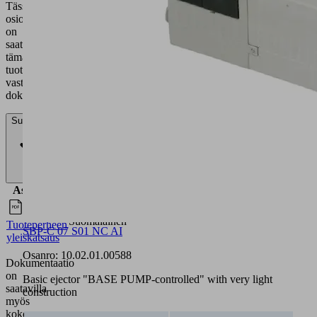
on
saatavilla
tämän
tuotteen
vastaava
dokumentaatio.
Suomalainen
Asiakirjat
Kieli
Suomalainen
Tuoteperheen
yleiskatsaus
SBP-C 07 S01 NC AI
Dokumentaatio
Osanro:
10.02.01.00588
on
saatavilla
Basic ejector "BASE PUMP-controlled" with very light
myös
construction
kokonaan
englanniksi.