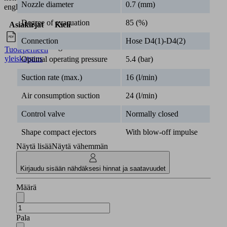
Nozzle diameter
0.7 (mm)
Asiakirjat
Kieli
Degree of evacuation
85 (%)
Englanti
Tuoteperheen
Connection
Hose D4(1)-D4(2)
yleiskatsaus
Optimal operating pressure
5.4 (bar)
Suction rate (max.)
16 (l/min)
Air consumption suction
24 (l/min)
Control valve
Normally closed
Shape compact ejectors
With blow-off impulse
Näytä lisää
Näytä vähemmän
Kirjaudu sisään nähdäksesi hinnat ja saatavuudet
Määrä
Pala