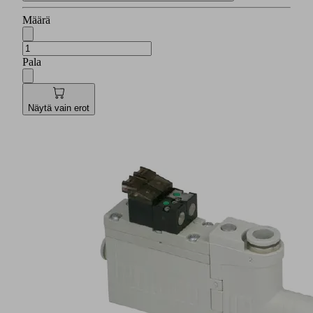
Määrä
Pala
Näytä vain erot