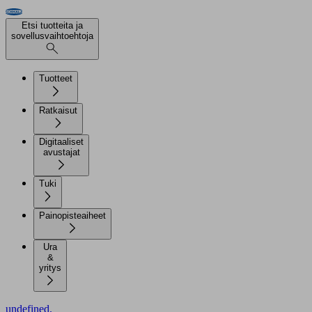
Etsi tuotteita ja
sovellusvaihtoehtoja
Tuotteet
Ratkaisut
Digitaaliset
avustajat
Tuki
Painopisteaiheet
Ura
&
yritys
undefined.