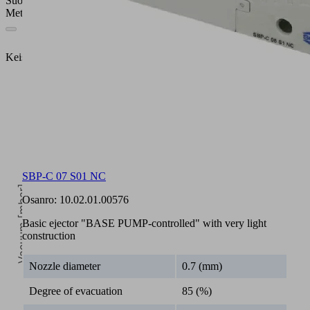
Suorituskykytiedot
Metrinen
Keisarillinen
Vacuum [mbar]
SBP-C 07 S01 NC
Osanro:
10.02.01.00576
Basic ejector "BASE PUMP-controlled" with very light
construction
5
Nozzle diameter
0.7 (mm)
Operating pressure [bar]
Degree of evacuation
85 (%)