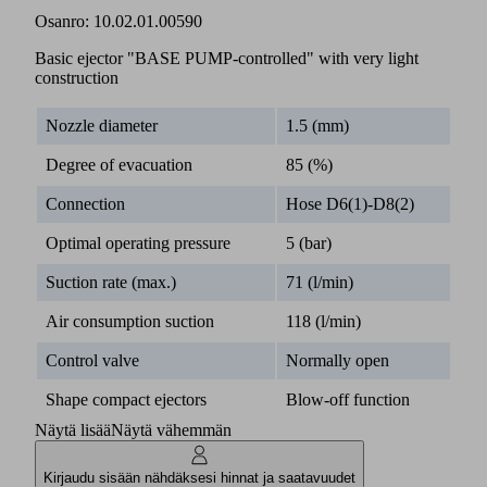
Osanro:
10.02.01.00590
Basic ejector "BASE PUMP-controlled" with very light
construction
Nozzle diameter
1.5 (mm)
Degree of evacuation
85 (%)
Connection
Hose D6(1)-D8(2)
Optimal operating pressure
5 (bar)
Suction rate (max.)
71 (l/min)
Air consumption suction
118 (l/min)
Control valve
Normally open
Shape compact ejectors
Blow-off function
Näytä lisää
Näytä vähemmän
Kirjaudu sisään nähdäksesi hinnat ja saatavuudet