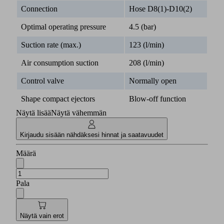
Connection
Hose D8(1)-D10(2)
Optimal operating pressure
4.5 (bar)
Suction rate (max.)
123 (l/min)
Air consumption suction
208 (l/min)
Control valve
Normally open
Shape compact ejectors
Blow-off function
Näytä lisää
Näytä vähemmän
Kirjaudu sisään nähdäksesi hinnat ja saatavuudet
Määrä
Pala
Näytä vain erot