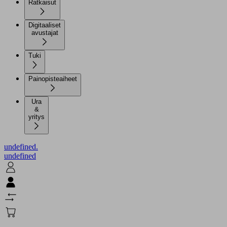
Ratkaisut
Digitaaliset
avustajat
Tuki
Painopisteaiheet
Ura
&
yritys
undefined.
undefined