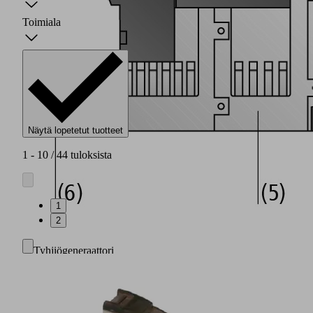
Toimiala
Näytä lopetetut tuotteet
1 - 10 / 44 tuloksista
1
2
Tyhjiögeneraattori
yksivaiheisella
suuttimella
kuudella
tehotasolla