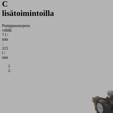
C
lisätoimintoilla
Pumppausnopeus
välillä
7 l /
min
-
215
l /
min
Käyttökohteet