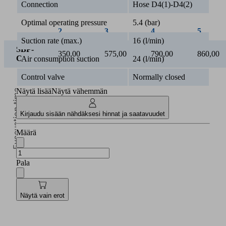
Connection
Hose D4(1)-D4(2)
2
3
4
5
Optimal operating pressure
5.4 (bar)
SBP-
350,00
575,00
790,00
860,00
Suction rate (max.)
16 (l/min)
C
Air consumption suction
24 (l/min)
Control valve
Normally closed
Evacuation time
Näytä lisää
Näytä vähemmän
Kirjaudu sisään nähdäksesi hinnat ja saatavuudet
[s/l]
Määrä
0,5k
Pala
Vacuum [mbar]
Näytä vain erot