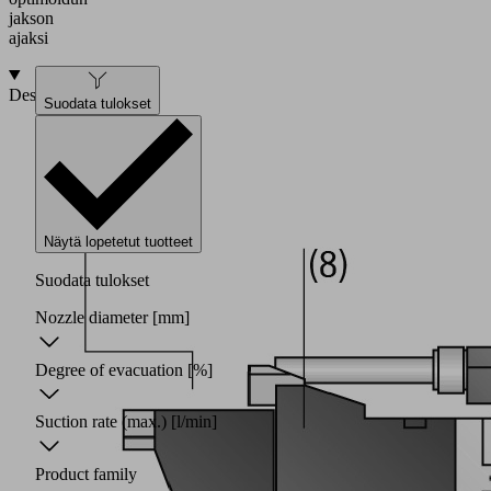
jakson
ajaksi
Design
Suodata tulokset
Näytä lopetetut tuotteet
Suodata tulokset
Nozzle diameter
[mm]
Degree of evacuation
[%]
Suction rate (max.)
[l/min]
Product family