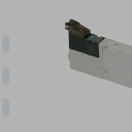
50
100
200
300
400
SBP-
0,34
0,68
1,56
2,66
4,02
C 05
SBP-
0,20
0,38
0,84
1,46
2,24
C 07
SBP-
0,06
0,14
0,30
0,52
0,82
C 10
SBP-
0,05
0,08
0,16
0,26
0,40
C 15
SBP-
0,03
0,05
0,09
0,16
0,24
C 20
SBP-
0,02
0,03
0,06
0,09
0,14
C 25