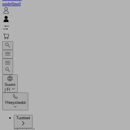
undefined
Suomi
| FI
Yhteystiedot
Tuotteet