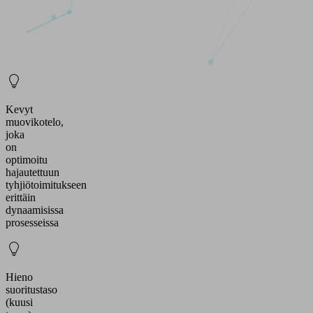
Kevyt
muovikotelo,
joka
on
optimoitu
hajautettuun
tyhjiötoimitukseen
erittäin
dynaamisissa
prosesseissa
Hieno
suoritustaso
(kuusi