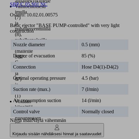
alipainekytkimelle
SBP-C 05 S01 NC
Vaihtoehtoisesti
imulla
Osanro:
10.02.01.00575
(7)
ja
Basic ejector "BASE PUMP-controlled" with very light
puhallusventtiilillä
construction
(8),
puhalluspulssilla
Nozzle diameter
0.5 (mm)
(5)
(malleille
Degree of evacuation
85 (%)
SBP-
C
Connection
Hose D4(1)-D4(2)
05
ja
Optimal operating pressure
4.5 (bar)
07)
ja
Suction rate (max.)
7 (l/min)
alipainekytkimellä
(1)
Air consumption suction
14 (l/min)
Voidaan
kiinnittää
Control valve
Normally closed
vaakasuoraan
ruuvinreikien
Näytä lisää
Näytä vähemmän
(4)
kautta
Kirjaudu sisään nähdäksesi hinnat ja saatavuudet
tai