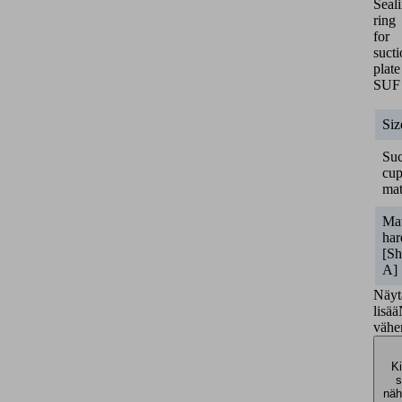
Seal
ring
for
suct
plate
SUF
Siz
Suc
cu
mat
Mat
har
[Sh
A]
Näyt
lisää
väh
Ki
s
näh