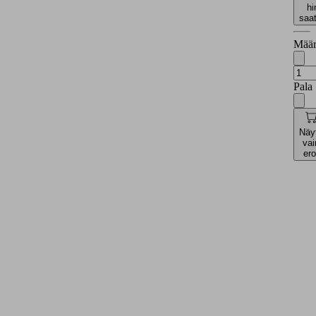
hi
saa
Määr
Pala
Näy
vai
ero