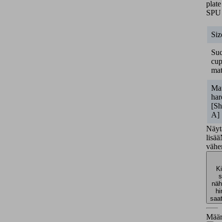
plate
SPU
Siz
Suc
cu
mat
Mat
har
[Sh
A]
Näyt
lisää
väh
Ki
s
näh
hi
saa
Määr