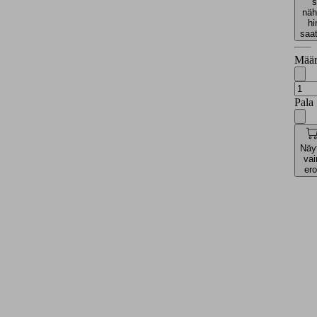
s
näh
hi
saa
Määr
Pala
Näy
vai
ero