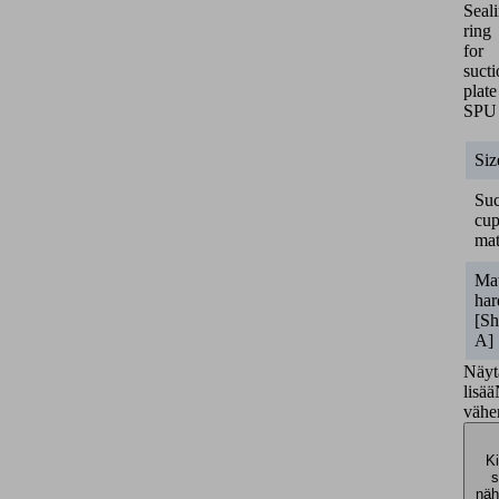
Seal
ring
for
suct
plate
SPU
Siz
Suc
cu
mat
Mat
har
[Sh
A]
Näyt
lisää
väh
Ki
s
näh