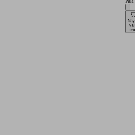
Pala
Näy
vai
ero