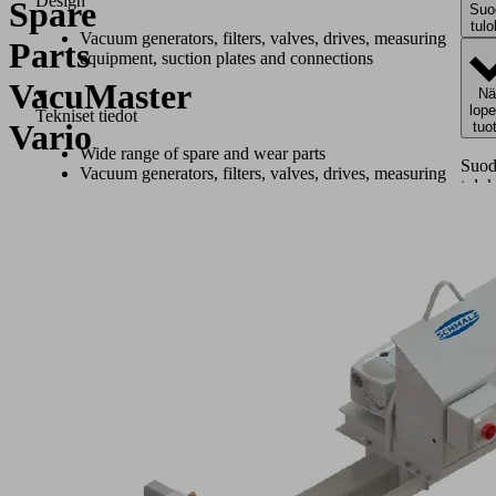
Design
Spare
Suo
tulo
Vacuum generators, filters, valves, drives, measuring
Parts
equipment, suction plates and connections
VacuMaster
Nä
lope
Tekniset tiedot
Vario
tuo
Wide range of spare and wear parts
Suod
Vacuum generators, filters, valves, drives, measuring
tulok
equipment, suction plates and connections
Toim
Käyttökohteet
Prod
fami
Spare
and
wear
parts
program
Nä
for
lope
tuo
vacuum
lifting
1 -
devices
10 /
VacuMaster