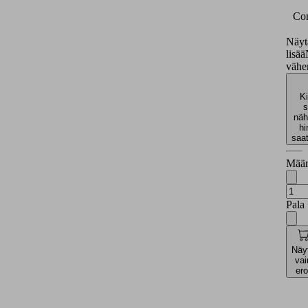
Con
Näyt
lisää
väh
Ki
s
näh
hi
saa
Määr
Pala
Näy
vai
ero