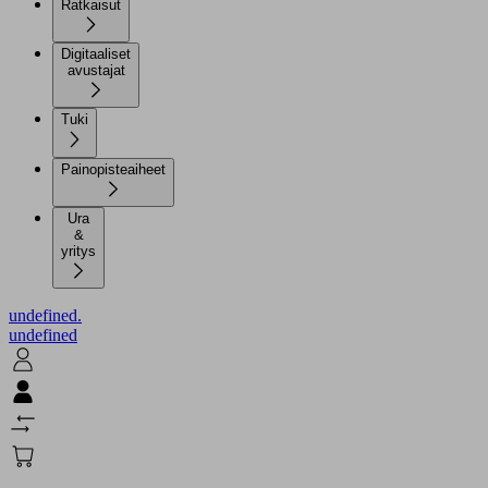
Ratkaisut
Digitaaliset
avustajat
Tuki
Painopisteaiheet
Ura
&
yritys
undefined.
undefined