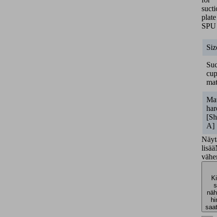
suct
plate
SPU
Siz
Suc
cu
mat
Mat
har
[Sh
A]
Näyt
lisää
väh
Ki
s
näh
hi
saa