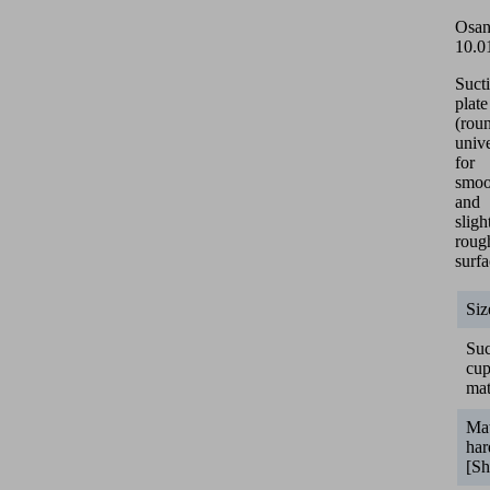
Osan
10.0
Suct
plate
(roun
unive
for
smoo
and
sligh
roug
surfa
Siz
Suc
cu
mat
Mat
har
[Sh