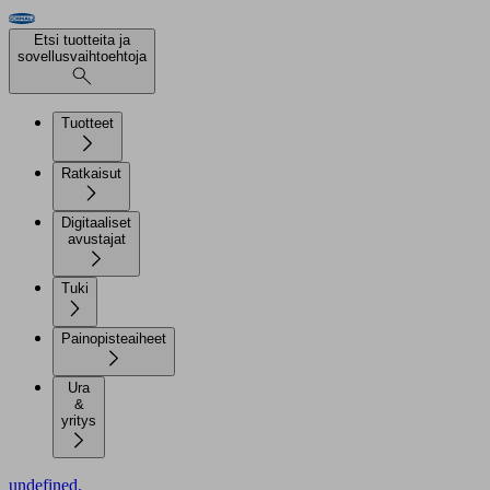
Etsi tuotteita ja
sovellusvaihtoehtoja
Tuotteet
Ratkaisut
Digitaaliset
avustajat
Tuki
Painopisteaiheet
Ura
&
yritys
undefined.