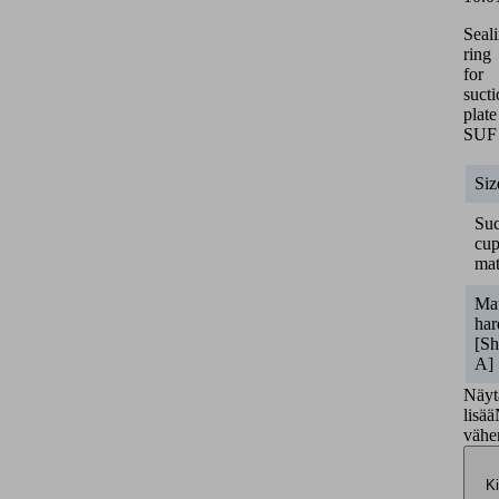
Seal
ring
for
suct
plate
SUF
Siz
Suc
cu
mat
Mat
har
[Sh
A]
Näyt
lisää
väh
Ki