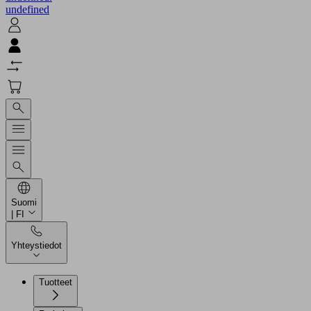
undefined
Suomi
| FI
Yhteystiedot
Tuotteet