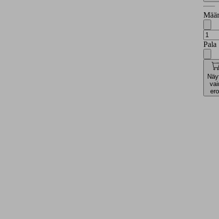
Määr
Pala
Näy
vai
ero