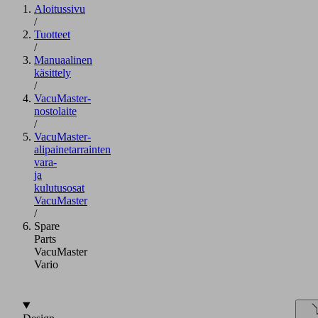
Aloitussivu
/
Tuotteet
/
Manuaalinen
käsittely
/
VacuMaster-
nostolaite
/
VacuMaster-
alipainetarrainten
vara-
ja
kulutusosat
VacuMaster
/
Spare
Parts
VacuMaster
Vario