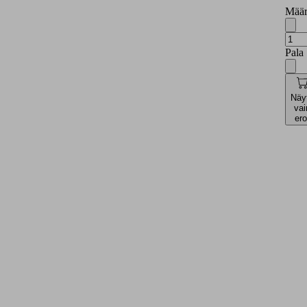
Määr
Pala
Näy
vai
ero