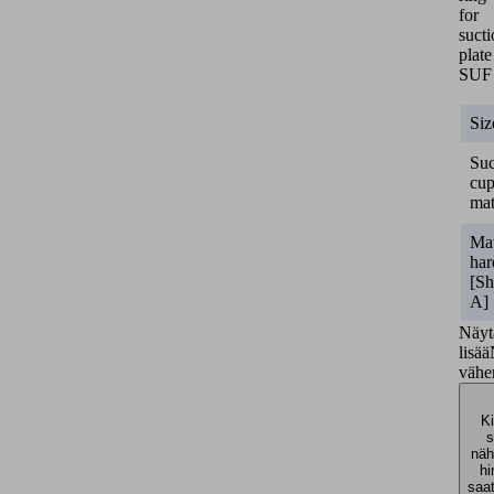
for
suct
plate
SUF
Siz
Suc
cu
mat
Mat
har
[Sh
A]
Näyt
lisää
väh
Ki
s
näh
hi
saa