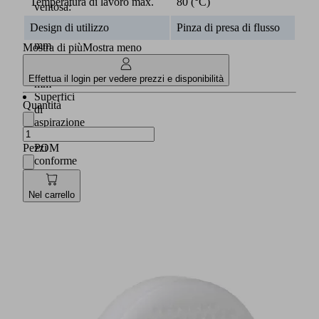
Temperatura di lavoro max.
80 (°C)
ventosa:
da
Design di utilizzo
Pinza di presa di flusso
20
mm
Mostra di più
Mostra meno
a
50
Effettua il login per vedere prezzi e disponibilità
mm
Superfici
Quantità
di
aspirazione
in
Pezzi
POM
conforme
alla
FDA
Nel carrello
Ventose
in
silicone
SI-
MD,
SI-
HD
o
elettrostatiche
NBR-