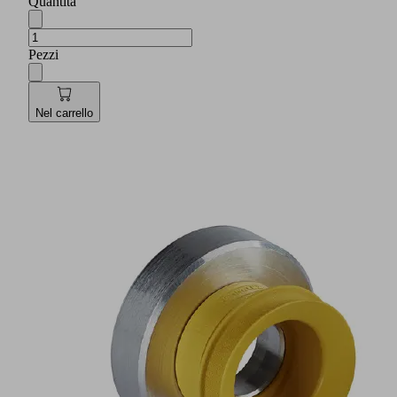
Quantità
Pezzi
Nel carrello