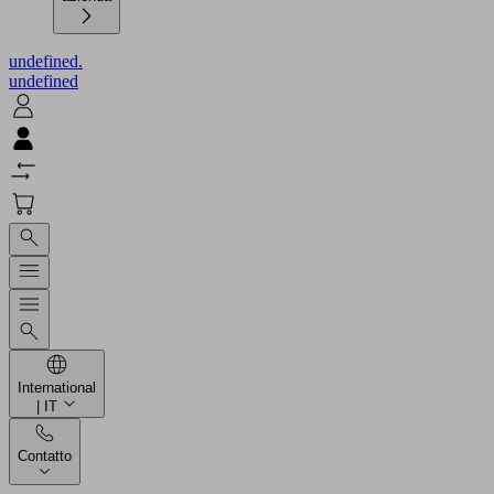
undefined.
undefined
International
| IT
Contatto