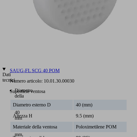
oppure
in
NBR-
ESD
(elettrostatico)
Grande
diametro
dell'albero
per
alte
portate
SAUG-FL SCG 40 POM
Dati
tecnici
Numero articolo:
10.01.30.00030
Diametro
Superficie ventosa
della
superficie
Diametro esterno D
40 (mm)
ventosa:
40
Altezza H
9.5 (mm)
mm
e
Materiale della ventosa
Poloximetilene POM
60
mm,