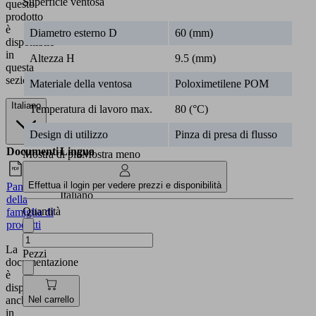
Superficie ventosa
questo
prodotto
è
Diametro esterno D
60 (mm)
disponibile
in
Altezza H
9.5 (mm)
questa
sezione.
Materiale della ventosa
Poloximetilene POM
Italiano
Temperatura di lavoro max.
80 (°C)
Design di utilizzo
Pinza di presa di flusso
Documenti
Lingua
Mostra di più
Mostra meno
Effettua il login per vedere prezzi e disponibilità
Panoramica
Italiano
della
Quantità
famiglia di
prodotti
La
Pezzi
documentazione
è
disponibile
Nel carrello
anche
in