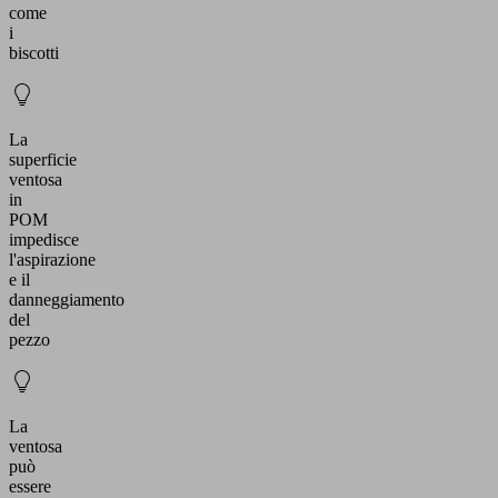
come
i
biscotti
La
superficie
ventosa
in
POM
impedisce
l'aspirazione
e il
danneggiamento
del
pezzo
La
ventosa
può
essere