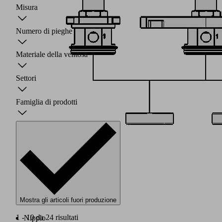
Misura
Numero di pieghe
Materiale della ventosa
Settori
Famiglia di prodotti
Mostra gli articoli fuori produzione
1 - 10 da 24 risultati
Nipplo