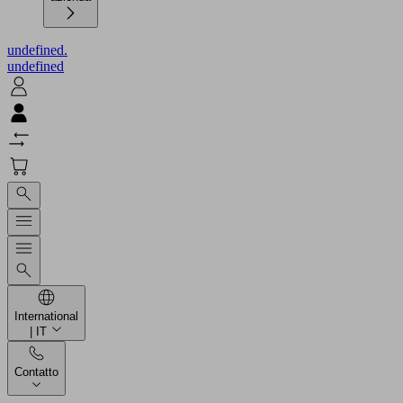
undefined.
undefined
International
| IT
Contatto