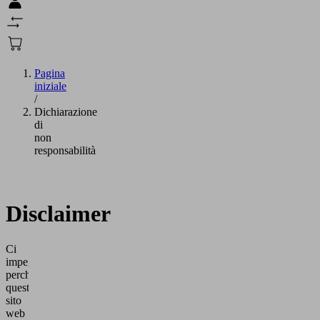
Pagina
iniziale
/
Dichiarazione
di
non
responsabilità
Disclaimer
Ci
impegniamo
perché
questo
sito
web