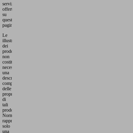
servizi
offerti
su
queste
pagine.
Le
illustrazioni
dei
prodotti
non
costituiscono
necessariamente
una
descrizione
completa
delle
proprietà
di
tali
prodotti.
Normalmente
rappresentano
solo
una