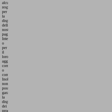
alcuna
responsabilità
per
la
disponibilità
della
nostra
pagine
Internet
o
per
il
loro
aggiornamento,
correttezza
o
completezza.
Inoltre,
non
possiamo
garantire
la
disponibilità
dei
prodotti