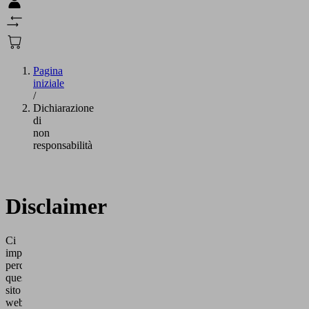
Pagina
iniziale
/
Dichiarazione
di
non
responsabilità
Disclaimer
Ci
impegniamo
perché
questo
sito
web