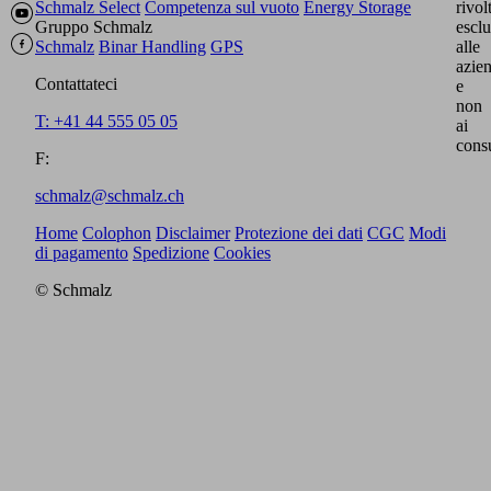
Schmalz Select
Competenza sul vuoto
Energy Storage
rivol
Gruppo Schmalz
escl
Schmalz
Binar Handling
GPS
alle
azie
Contattateci
e
non
T: +41 44 555 05 05
ai
cons
F:
schmalz@schmalz.ch
Home
Colophon
Disclaimer
Protezione dei dati
CGC
Modi
di pagamento
Spedizione
Cookies
© Schmalz