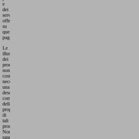
e
dei
servizi
offerti
su
queste
pagine.
Le
illustrazioni
dei
prodotti
non
costituiscono
necessariamente
una
descrizione
completa
delle
proprietà
di
tali
prodotti.
Normalmente
rappresentano