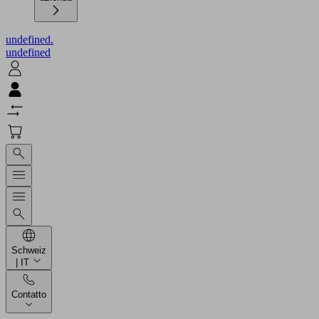
undefined.
undefined
Schweiz
| IT
Contatto