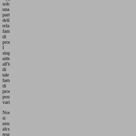
solo
una
parte
della
relativa
famiglia
di
prodotti.
I
singoli
articoli
all'interno
di
tale
famiglia
di
prodotti
possono
variare.
Non
si
assumiamo
alcuna
responsabilità