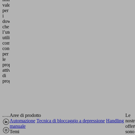
vale
per
i
download
che
l’utente
utilizza
come
concordato
per
le
proprie
attività
di
progettazione.
Aree di prodotto
Le
Automazione
Tecnica di bloccaggio a depressione
Handling
nostr
manuale
offer
Temi
sono