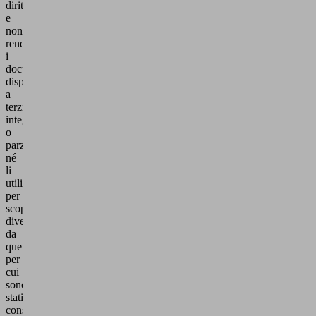
diritti
e
non
renderà
i
documenti
disponibili
a
terzi
integralmente
o
parzialmente
né
li
utilizzerà
per
scopi
diversi
da
quello
per
cui
sono
stati
consegnati