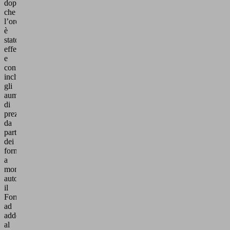
dopo
che
l’ordine
è
stato
effettuato
e
confermato,
inclusi
gli
aumenti
di
prezzo
da
parte
dei
fornitori
a
monte,
autorizzano
il
Fornitore
ad
addebitare
al