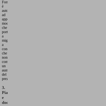
Fornitore
è
autorizzato
ad
apportare
modifiche
che
portino
a
miglioramenti,
a
condizione
che
non
comportino
un
aumento
del
prezzo.
3.
Piani
e
documentazione