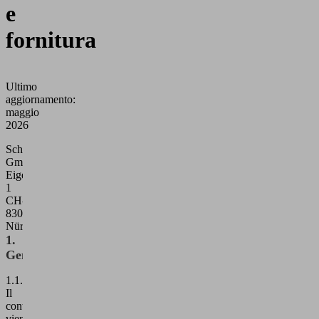
e
fornitura
Ultimo
aggiornamento:
maggio
2026
Schmalz
GmbH
Eigentalstrasse
1
CH-
8309
Nürensdorf
1.
Generale
1.1.
Il
contratto
viene