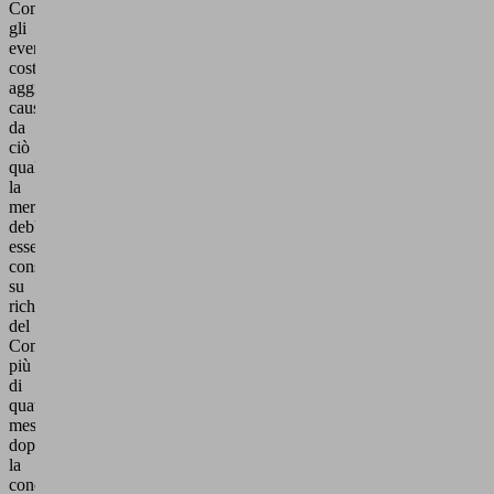
Committente
gli
eventuali
costi
aggiuntivi
causati
da
ciò
qualora
la
merce
debba
essere
consegnata,
su
richiesta
del
Committente,
più
di
quattro
mesi
dopo
la
conclusione