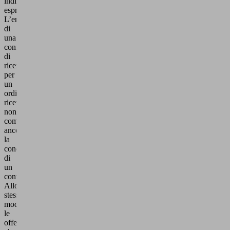
indicazione
espressa.
L’emissione
di
una
conferma
di
ricezione
per
un
ordine
ricevuto
non
comporta
ancora
la
conclusione
di
un
contratto.
Allo
stesso
modo,
le
offerte