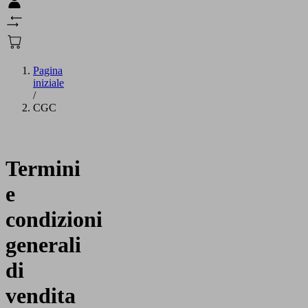
Pagina
iniziale
/
CGC
Termini
e
condizioni
generali
di
vendita