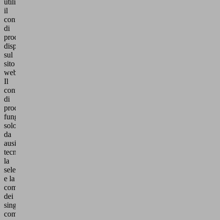
utilizzando
il
configuratore
di
prodotto
disponibile
sul
sito
web.
Il
configuratore
di
prodotto
funge
solo
da
ausilio
tecnico;
la
selezione
e la
combinazione
dei
singoli
componenti