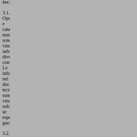
tecnica
3.1.
Opuscoli
e
cataloghi
non
sono
vincolanti
salvo
diversamente
concordato.
Le
informazioni
nei
documenti
tecnici
sono
vincolanti
solo
se
espressamente
garantite.
3.2.