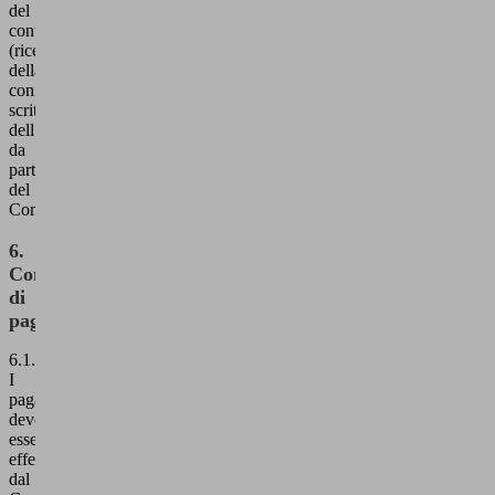
del
contratto
(ricezione
della
conferma
scritta
dell’ordine
da
parte
del
Committente).
6.
Condizioni
di
pagamento
6.1.
I
pagamenti
devono
essere
effettuati
dal