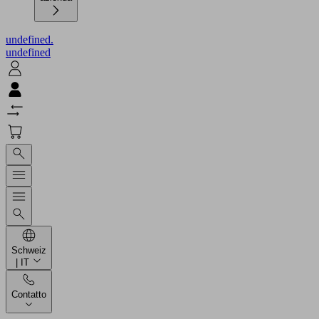
undefined.
undefined
Schweiz
| IT
Contatto