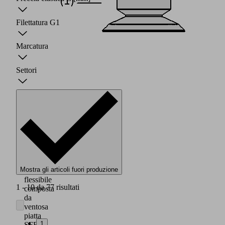
Filettatura G1
Marcatura
Settori
Ventosa
con
labbro
di
tenuta
sottile
Mostra gli articoli fuori produzione
e
flessibile
1 - 10 da 77 risultati
composta
da
ventosa
piatta
1
SFF