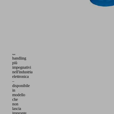
di
materiali
sensibili
e
pezzi
fragili
Ideale
per
i
processi
di
handling
più
impegnativi
nell'industria
elettronica
–
disponibile
in
modello
che
non
lascia
impronte