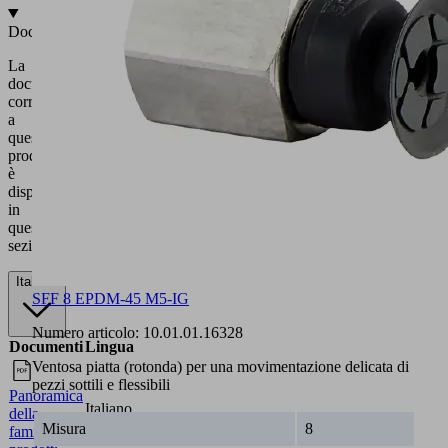
Documentazione
La
documentazione
corrispondente
a
questo
prodotto
è
disponibile
in
questa
sezione.
Italiano
SFF 8 EPDM-45 M5-IG
Numero articolo:
10.01.01.16328
Documenti
Lingua
Ventosa piatta (rotonda) per una movimentazione delicata di
pezzi sottili e flessibili
Panoramica
Italiano
della
Misura
8
famiglia di