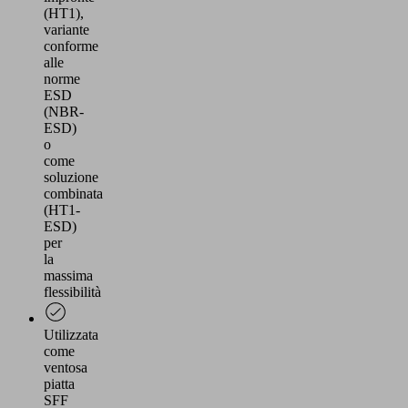
(HT1),
variante
conforme
alle
norme
ESD
(NBR-
ESD)
o
come
soluzione
combinata
(HT1-
ESD)
per
la
massima
flessibilità
Utilizzata
come
ventosa
piatta
SFF