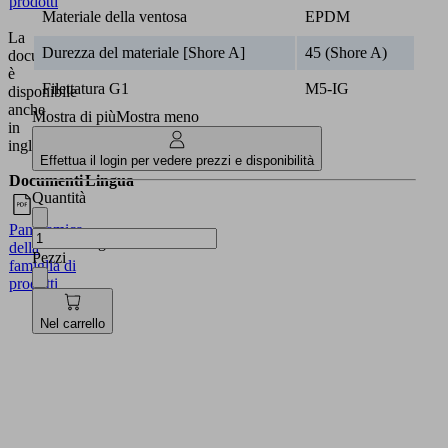
prodotti
Materiale della ventosa
EPDM
La
Durezza del materiale [Shore A]
45 (Shore A)
documentazione
è
Filettatura G1
M5-IG
disponibile
anche
Mostra di più
Mostra meno
in
inglese.
Effettua il login per vedere prezzi e disponibilità
Documenti
Lingua
Quantità
Panoramica
Inglese
della
Pezzi
famiglia di
prodotti
Nel carrello