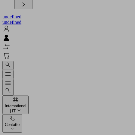
undefined.
undefined
International
| IT
Contatto