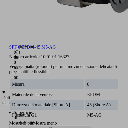
nido
d'ape
e
ottima
distribuzione
del
vuoto
Superficie
di
aspirazione
SFF 8 EPDM-45 M5-AG
(Ø)
Numero articolo:
10.01.01.16323
da
8
Ventosa piatta (rotonda) per una movimentazione delicata di
mm
pezzi sottili e flessibili
a
60
mm
Misura
8
Materiale della ventosa
EPDM
Dati
tecnici
Durezza del materiale [Shore A]
45 (Shore A)
Superficie
Filettatura G1
M5-AG
di
aspirazione
Mostra di più
Mostra meno
(Ø)