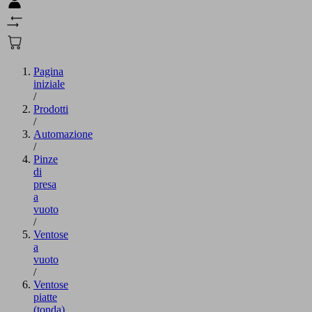
Pagina
iniziale
/
Prodotti
/
Automazione
/
Pinze
di
presa
a
vuoto
/
Ventose
a
vuoto
/
Ventose
piatte
(tonda)