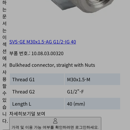
하
는
문
서
는
이
SVS-GE M30x1.5-AG G1/2-IG 40
섹
션
부품 번호.:
10.08.03.00320
에
Bulkhead connector, straight with Nuts
서
사
용
Thread G1
M30x1.5-M
할
Thread G2
G1/2"-F
수
있
Length L
40 (mm)
습
자세히보기
덜 보여
니
다.
가격 및 이용 가능 여부를 확인하려면 로그인하세요.