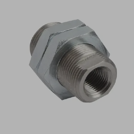
애
플
리
케
이
션
흡
입
패
드
를
쉽
게
부
착