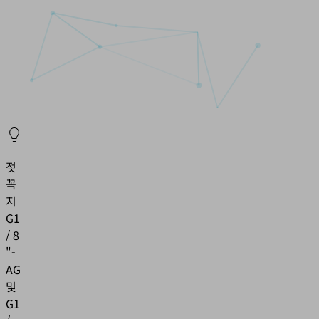
젖
꼭
지
G1
/ 8
"-
AG
및
G1