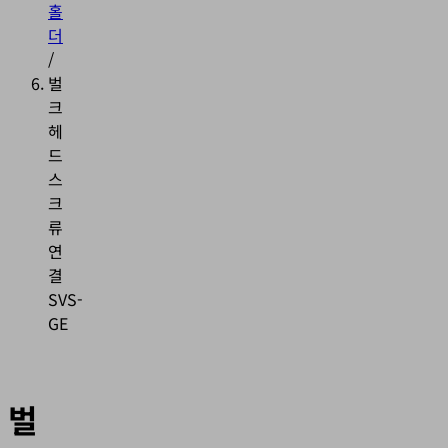
홀
더
/
벌
크
헤
드
스
크
류
연
결
SVS-
GE
벌