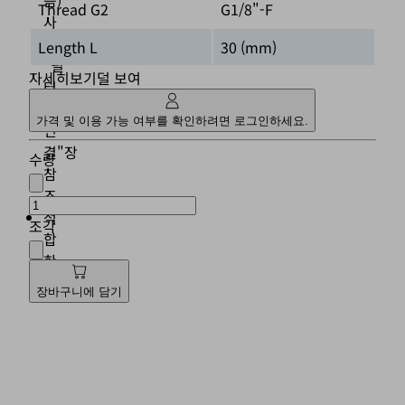
Thread G2
G1/8"-F
사
용,
Length L
30 (mm)
"필
자세히보기
덜 보여
터
및
가격 및 이용 가능 여부를 확인하려면 로그인하세요.
연
결"장
수량
참
조
적
조각
합
한
흡
장바구니에 담기
입
그
리
퍼
(2)