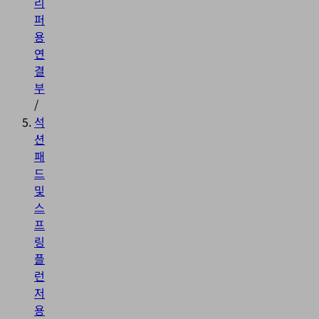
리
퍼
용
연
결
부
/
석
션
패
드
및
스
프
링
플
런
저
용