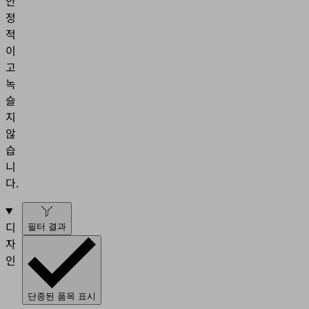
안
정
적
이
고
녹
슬
지
않
습
니
다.
디
필터 결과
자
인
단종된 품목 표시