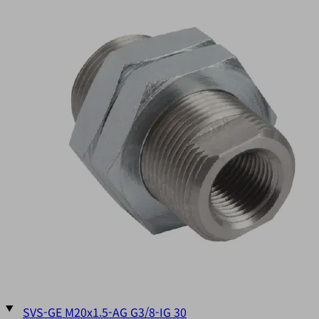
는
"진
공
흡
입
그
리
퍼"장
에
서
찾
을
수
있
습
니
다.
SVS-GE M20x1.5-AG G3/8-IG 30