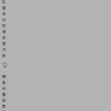
드
설
치
시
미
세
조
정
가
능
배
송
시
필
요
한