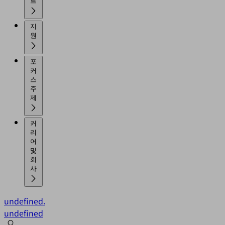
트
지
원
포
커
스
주
제
커
리
어
및
회
사
undefined.
undefined