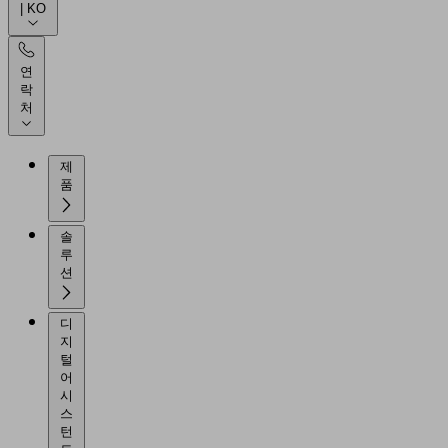
| KO
연
락
처
제
품
솔
루
션
디
지
털
어
시
스
턴