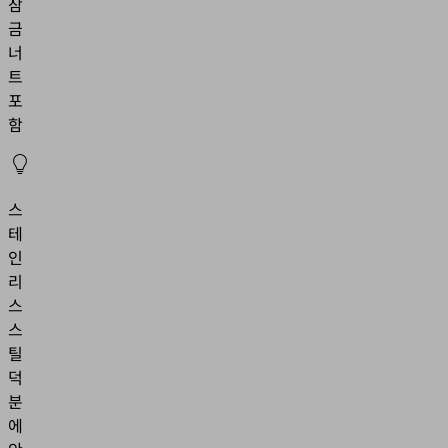
잠
금
너
트
포
함
스
테
인
리
스
스
틸
덕
분
에