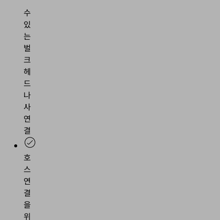
할
수
있
는
벌
크
헤
드
나
사
연
결
호
스
연
결
을
위