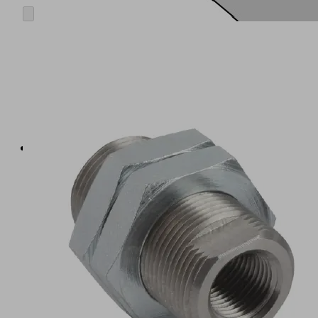
내
부
및
외
부
스
레
드
가
있
는