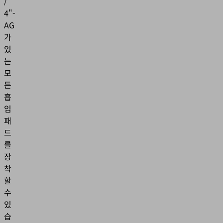
/
4"-
AG
가
있
는
모
든
흡
입
패
드
를
장
착
할
수
있
습