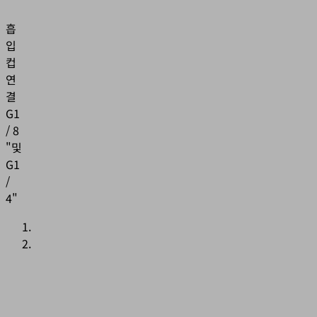
흡
입
컵
연
결
G1
/ 8
"및
G1
/
4"