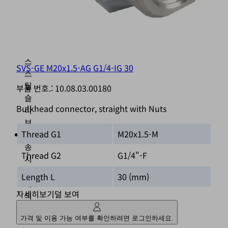
스
테
인
리
스
SVS-GE M20x1.5-AG G1/4-IG 30
스
틸
부품 번호.:
10.08.03.00180
슬
Bulkhead connector, straight with Nuts
리
브
Thread G1
M20x1.5-M
배
송
Thread G2
G1/4"-F
시
2
Length L
30 (mm)
개
자세히보기
덜 보여
의
잠
금
가격 및 이용 가능 여부를 확인하려면 로그인하세요.