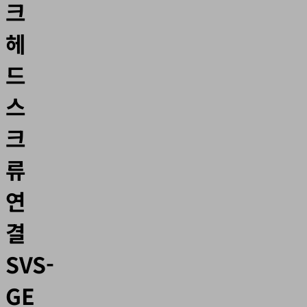
크
헤
드
스
크
류
연
결
SVS-
GE