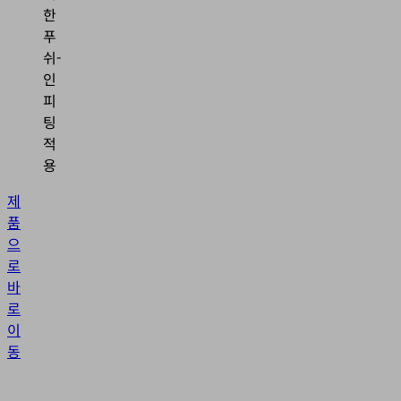
한
푸
쉬-
인
피
팅
적
용
제
품
으
로
바
로
이
동