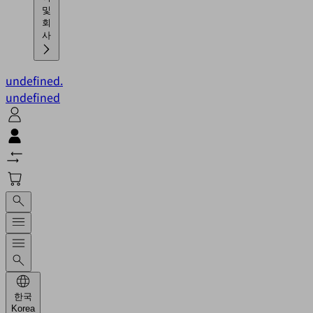
및
회
사
undefined.
undefined
한국
Korea