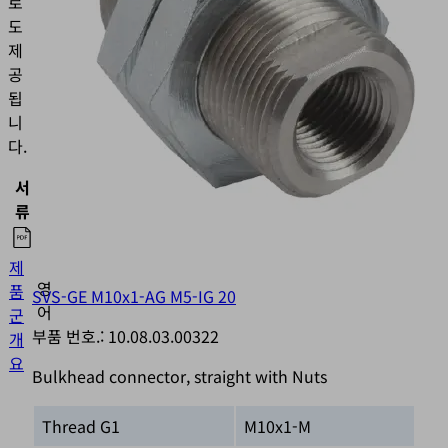
로
도
제
공
됩
니
다.
서
언
류
어
제
영
품
SVS-GE M10x1-AG M5-IG 20
어
군
부품 번호.:
10.08.03.00322
개
요
Bulkhead connector, straight with Nuts
Thread G1
M10x1-M