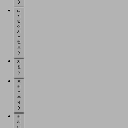
디
지
털
어
시
스
턴
트
지
원
포
커
스
주
제
커
리
어