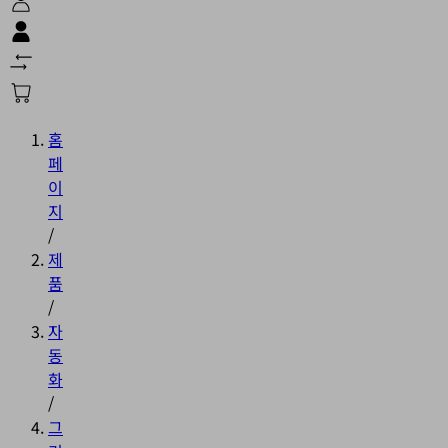
홈
페
이
지
/
제
품
/
자
동
화
/
그