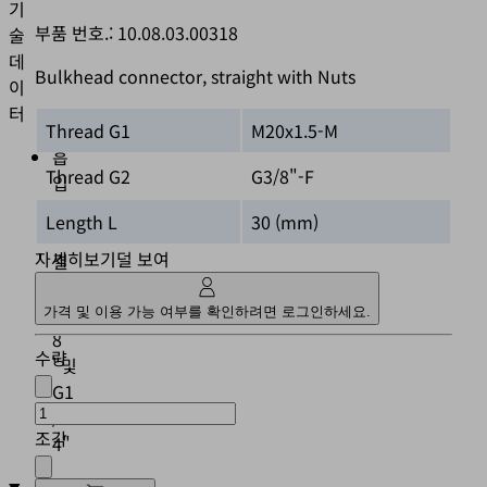
기
부품 번호.:
10.08.03.00318
술
데
Bulkhead connector, straight with Nuts
이
터
Thread G1
M20x1.5-M
흡
Thread G2
G3/8"-F
입
컵
Length L
30 (mm)
연
자세히보기
덜 보여
결
G1
/
가격 및 이용 가능 여부를 확인하려면 로그인하세요.
8
수량
"및
G1
/
조각
4"