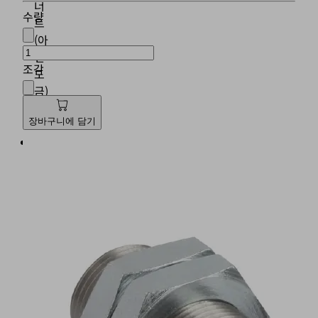
너
수량
트
(아
연
조각
도
금)
포
장바구니에 담기
함
편
평
한
렌
치
를
가
진
수
나
사