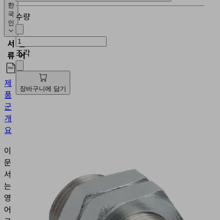
한
국
수량
인
서
언
조각
류
어
제
한
장바구니에 담기
품
국
군
인
개
요
이
문
서
는
영
어