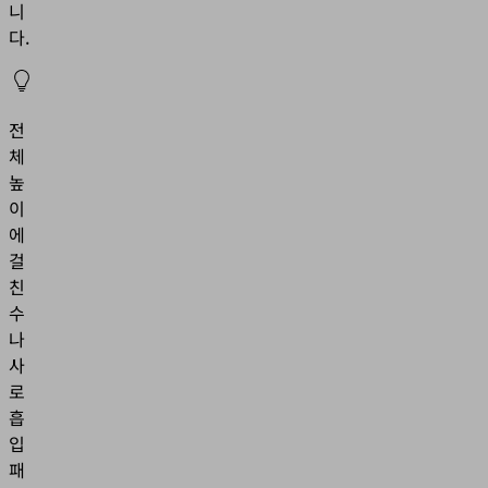
니
다.
전
체
높
이
에
걸
친
수
나
사
로
흡
입
패