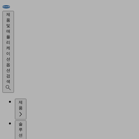
제
품
및
애
플
리
케
이
션
옵
션
검
색
제
품
솔
루
션