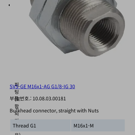
진
공
연
결
(1)
예
:
B.
푸
쉬-
인
피
SVS-GE M16x1-AG G1/8-IG 30
팅
부품 번호.:
10.08.03.00181
(포
함
Bulkhead connector, straight with Nuts
되
지
Thread G1
M16x1-M
않
음)