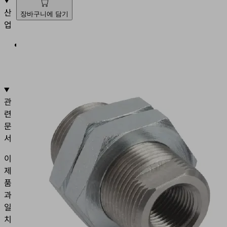
산
장바구니에 담기
업
•
일
반
관
련
문
서
이
제
품
과
일
치